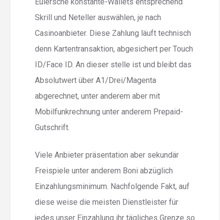
Eulersche konstante-Wallets entsprechend
Skrill und Neteller auswählen, je nach
Casinoanbieter. Diese Zahlung läuft technisch
denn Kartentransaktion, abgesichert per Touch
ID/Face ID. An dieser stelle ist und bleibt das
Absolutwert über A1/Drei/Magenta
abgerechnet, unter anderem aber mit
Mobilfunkrechnung unter anderem Prepaid-
Gutschrift.
Viele Anbieter präsentation aber sekundär
Freispiele unter anderem Boni abzüglich
Einzahlungsminimum. Nachfolgende Fakt, auf
diese weise die meisten Dienstleister für
jedes unser Einzahlung ihr tägliches Grenze so