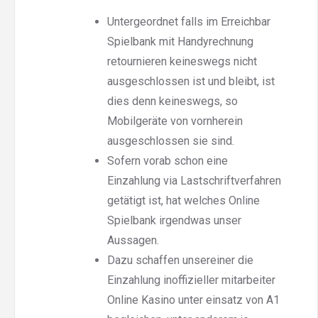
Untergeordnet falls im Erreichbar
Spielbank mit Handyrechnung
retournieren keineswegs nicht
ausgeschlossen ist und bleibt, ist
dies denn keineswegs, so
Mobilgeräte von vornherein
ausgeschlossen sie sind.
Sofern vorab schon eine
Einzahlung via Lastschriftverfahren
getätigt ist, hat welches Online
Spielbank irgendwas unser
Aussagen.
Dazu schaffen unsereiner die
Einzahlung inoffizieller mitarbeiter
Online Kasino unter einsatz von A1