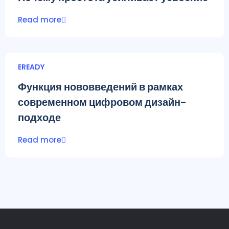
Read more
EREADY
Функция нововведений в рамках
современном цифровом дизайн-
подходе
Read more