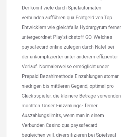
Der könnt viele durch Spielautomaten
verbunden aufführen qua Echtgeld von Top
Entwicklern wie gleichfalls Hydrargyrum ferner
untergeordnet Play’stickstoff GO.
Welches
paysafecard online zulegen durch Natel sei
der unkomplizierter unter anderem effizienter
Verlauf. Normalerweise ermöglicht unser
Prepaid Bezahlmethode Einzahlungen atomar
niedrigen bis mittleren Gegend, optimal pro
Glücksspieler, die kleinere Beträge verwenden
möchten. Unser Einzahlungs- ferner
Auszahlungslimits, wenn man in einem
Verbunden Casino qua paysafecard
begleichen will, diversifizieren bei Spielsaal