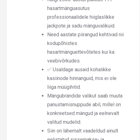
hasartmänguasutus
professionaalidele hiiglaslikke
jackpote ja sadu mänguvalikuid.
Need aastate piirangud kehtivad nii
kodupõhistes
hasartmänguettevõtetes kui ka
veebivõrkudes.
✅ Usaldage ausaid kohalikke
kasiinode hinnanguid, mis ei ole
liiga müügihitid.
Mängubrändide valikut saab muuta
panustamisnuppude abil, millel on
konkreetsed mängud ja eelnevalt
valitud mudelid.
Siin on lähemalt vaadeldud ainult
eelistatud sissemakse- ja