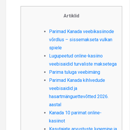
Artiklid
Parimad Kanada veebikasiinode
võrdlus – sissemakseta vulkan
spiele
Lugupeetud online-kasiino
veebisaidid turvaliste maksetega
Parima tuluga veebimäng
Parimad Kanada kihlvedude
veebisaidid ja
hasartmänguettevõtted 2026.
aastal
Kanada 10 parimat online-
kasiinot
Kasutajate arvustuste lugemine ja