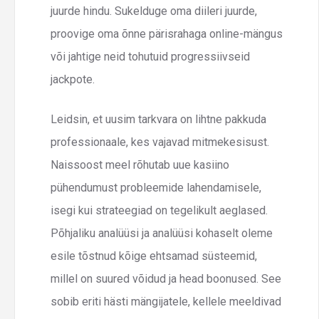
juurde hindu. Sukelduge oma diileri juurde,
proovige oma õnne pärisrahaga online-mängus
või jahtige neid tohutuid progressiivseid
jackpote.
Leidsin, et uusim tarkvara on lihtne pakkuda
professionaale, kes vajavad mitmekesisust.
Naissoost meel rõhutab uue kasiino
pühendumust probleemide lahendamisele,
isegi kui strateegiad on tegelikult aeglased.
Põhjaliku analüüsi ja analüüsi kohaselt oleme
esile tõstnud kõige ehtsamad süsteemid,
millel on suured võidud ja head boonused. See
sobib eriti hästi mängijatele, kellele meeldivad