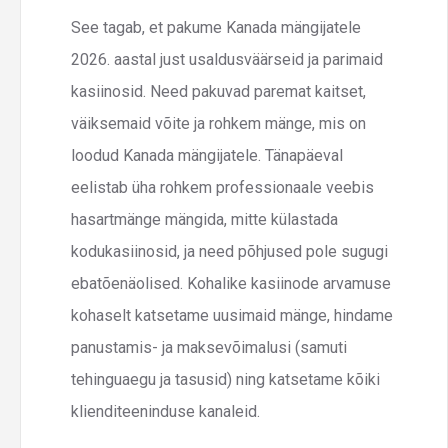
See tagab, et pakume Kanada mängijatele
2026. aastal just usaldusväärseid ja parimaid
kasiinosid. Need pakuvad paremat kaitset,
väiksemaid võite ja rohkem mänge, mis on
loodud Kanada mängijatele. Tänapäeval
eelistab üha rohkem professionaale veebis
hasartmänge mängida, mitte külastada
kodukasiinosid, ja need põhjused pole sugugi
ebatõenäolised. Kohalike kasiinode arvamuse
kohaselt katsetame uusimaid mänge, hindame
panustamis- ja maksevõimalusi (samuti
tehinguaegu ja tasusid) ning katsetame kõiki
klienditeeninduse kanaleid.