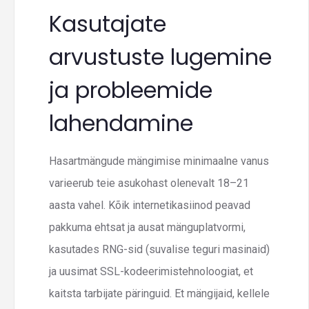
Kasutajate
arvustuste lugemine
ja probleemide
lahendamine
Hasartmängude mängimise minimaalne vanus
varieerub teie asukohast olenevalt 18–21
aasta vahel. Kõik internetikasiinod peavad
pakkuma ehtsat ja ausat mänguplatvormi,
kasutades RNG-sid (suvalise teguri masinaid)
ja uusimat SSL-kodeerimistehnoloogiat, et
kaitsta tarbijate päringuid. Et mängijaid, kellele