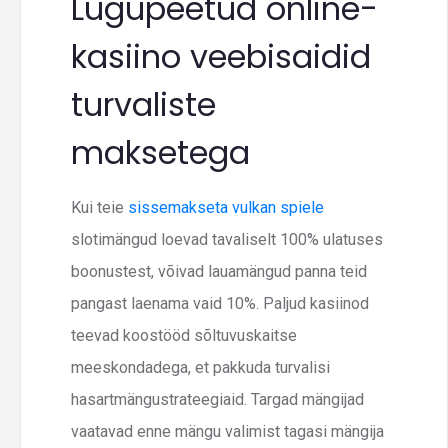
Lugupeetud online-
kasiino veebisaidid
turvaliste
maksetega
Kui teie
sissemakseta vulkan spiele
slotimängud loevad tavaliselt 100% ulatuses
boonustest, võivad lauamängud panna teid
pangast laenama vaid 10%. Paljud kasiinod
teevad koostööd sõltuvuskaitse
meeskondadega, et pakkuda turvalisi
hasartmängustrateegiaid. Targad mängijad
vaatavad enne mängu valimist tagasi mängija