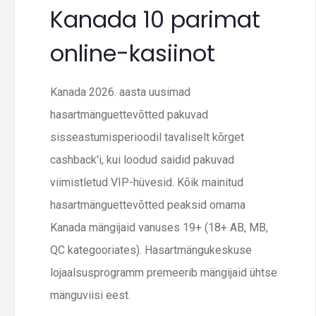
Kanada 10 parimat
online-kasiinot
Kanada 2026. aasta uusimad
hasartmänguettevõtted pakuvad
sisseastumisperioodil tavaliselt kõrget
cashback'i, kui loodud saidid pakuvad
viimistletud VIP-hüvesid. Kõik mainitud
hasartmänguettevõtted peaksid omama
Kanada mängijaid vanuses 19+ (18+ AB, MB,
QC kategooriates). Hasartmängukeskuse
lojaalsusprogramm premeerib mängijaid ühtse
mänguviisi eest.