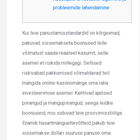
probleemide lahendamine
Kui teie panustamisstandardid on kõrgeimad,
pakuvad sissemakseta boonused teile
võimalust saada reaalset kasumit, selle
asemel et riskida millegagi. Sellised
riskivabad pakkumised võimaldavad teil
mängida online-kasiinomänge oma raha
investeerimise asemel. Kehtivad ajalised
piirangud ja mängupiirangud, seega leidke
boonuseid, mis sobivad teie proovimisstiiliga.
Enamik hasartmänguettevõtteid pakub teie
sissemakse dollari suuruse panuse oma