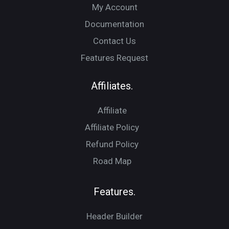
My Account
Documentation
Contact Us
Features Request
Affiliates.
Affiliate
Affiliate Policy
Refund Policy
Road Map
Features.
Header Builder