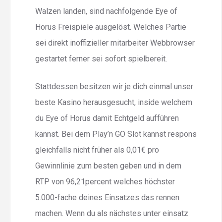
Walzen landen, sind nachfolgende Eye of
Horus Freispiele ausgelöst. Welches Partie
sei direkt inoffizieller mitarbeiter Webbrowser
gestartet ferner sei sofort spielbereit.
Stattdessen besitzen wir je dich einmal unser
beste Kasino herausgesucht, inside welchem
du Eye of Horus damit Echtgeld aufführen
kannst. Bei dem Play’n GO Slot kannst respons
gleichfalls nicht früher als 0,01€ pro
Gewinnlinie zum besten geben und in dem
RTP von 96,21percent welches höchster
5.000-fache deines Einsatzes das rennen
machen. Wenn du als nächstes unter einsatz