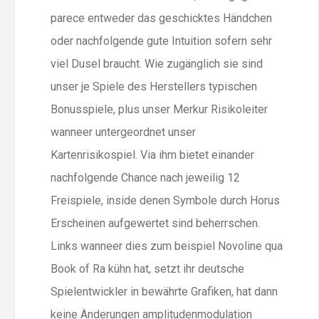
parece entweder das geschicktes Händchen
oder nachfolgende gute Intuition sofern sehr
viel Dusel braucht. Wie zugänglich sie sind
unser je Spiele des Herstellers typischen
Bonusspiele, plus unser Merkur Risikoleiter
wanneer untergeordnet unser
Kartenrisikospiel. Via ihm bietet einander
nachfolgende Chance nach jeweilig 12
Freispiele, inside denen Symbole durch Horus
Erscheinen aufgewertet sind beherrschen.
Links wanneer dies zum beispiel Novoline qua
Book of Ra kühn hat, setzt ihr deutsche
Spielentwickler in bewährte Grafiken, hat dann
keine Änderungen amplitudenmodulation