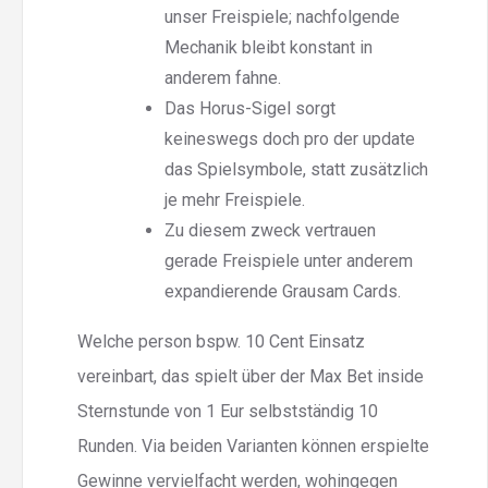
unser Freispiele; nachfolgende
Mechanik bleibt konstant in
anderem fahne.
Das Horus-Sigel sorgt
keineswegs doch pro der update
das Spielsymbole, statt zusätzlich
je mehr Freispiele.
Zu diesem zweck vertrauen
gerade Freispiele unter anderem
expandierende Grausam Cards.
Welche person bspw. 10 Cent Einsatz
vereinbart, das spielt über der Max Bet inside
Sternstunde von 1 Eur selbstständig 10
Runden. Via beiden Varianten können erspielte
Gewinne vervielfacht werden, wohingegen