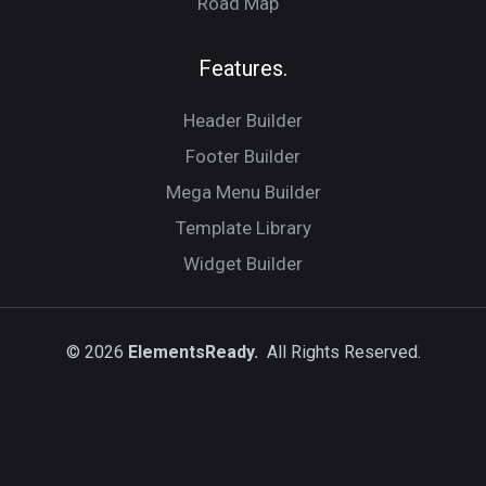
Road Map
Features.
Header Builder
Footer Builder
Mega Menu Builder
Template Library
Widget Builder
© 2026
ElementsReady.
All Rights Reserved.