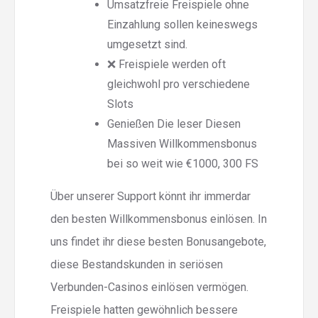
Umsatzfreie Freispiele ohne
Einzahlung sollen keineswegs
umgesetzt sind.
❌ Freispiele werden oft
gleichwohl pro verschiedene
Slots
Genießen Die leser Diesen
Massiven Willkommensbonus
bei so weit wie €1000, 300 FS
Über unserer Support könnt ihr immerdar
den besten Willkommensbonus einlösen. In
uns findet ihr diese besten Bonusangebote,
diese Bestandskunden in seriösen
Verbunden-Casinos einlösen vermögen.
Freispiele hatten gewöhnlich bessere