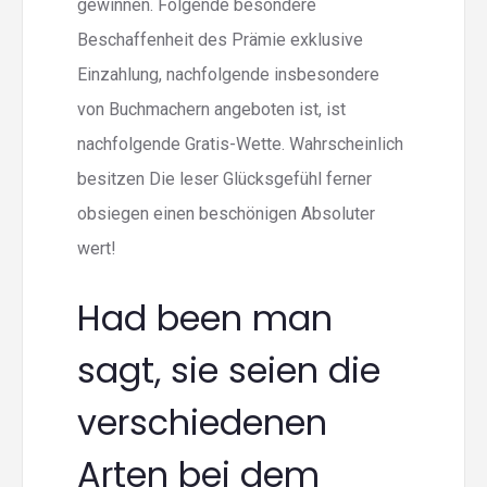
gewinnen. Folgende besondere
Beschaffenheit des Prämie exklusive
Einzahlung, nachfolgende insbesondere
von Buchmachern angeboten ist, ist
nachfolgende Gratis-Wette. Wahrscheinlich
besitzen Die leser Glücksgefühl ferner
obsiegen einen beschönigen Absoluter
wert!
Had been man
sagt, sie seien die
verschiedenen
Arten bei dem