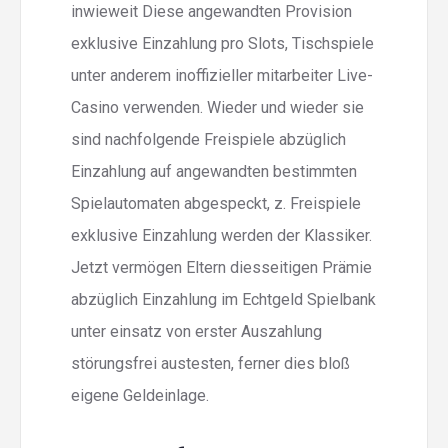
inwieweit Diese angewandten Provision
exklusive Einzahlung pro Slots, Tischspiele
unter anderem inoffizieller mitarbeiter Live-
Casino verwenden. Wieder und wieder sie
sind nachfolgende Freispiele abzüglich
Einzahlung auf angewandten bestimmten
Spielautomaten abgespeckt, z. Freispiele
exklusive Einzahlung werden der Klassiker.
Jetzt vermögen Eltern diesseitigen Prämie
abzüglich Einzahlung im Echtgeld Spielbank
unter einsatz von erster Auszahlung
störungsfrei austesten, ferner dies bloß
eigene Geldeinlage.