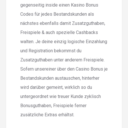
gegenseitig inside einen Kasino Bonus
Codes für jedes Bestandskunden als
nächstes ebenfalls damit Zusatzguthaben,
Freispiele & auch spezielle Cashbacks
walten. Je deine einzig logische Einzahlung
und Registration bekommst du
Zusatzguthaben unter anderem Freispiele.
Sofern unsereiner über den Casino Bonus je
Bestandskunden austauschen, hinterher
wird darüber gemeint, wirklich so du
untergeordnet wie treuer Kunde zyklisch
Bonusguthaben, Freispiele ferner
zusätzliche Extras erhältst.