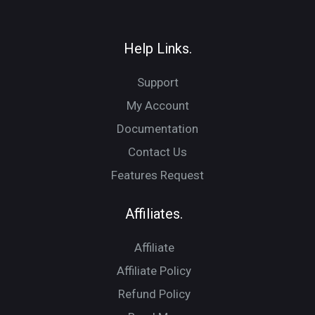
Help Links.
Support
My Account
Documentation
Contact Us
Features Request
Affiliates.
Affiliate
Affiliate Policy
Refund Policy