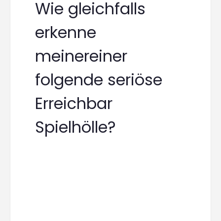
Wie gleichfalls
erkenne
meinereiner
folgende seriöse
Erreichbar
Spielhölle?