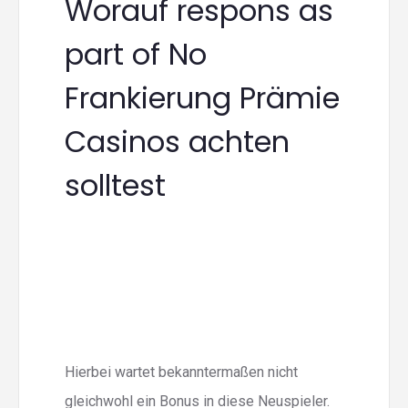
Worauf respons as
part of No
Frankierung Prämie
Casinos achten
solltest
Hierbei wartet bekanntermaßen nicht
gleichwohl ein Bonus in diese Neuspieler.