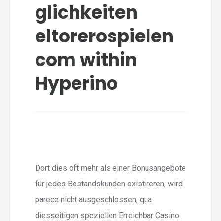
glichkeiten
eltorerospielen
com within
Hyperino
Dort dies oft mehr als einer Bonusangebote
für jedes Bestandskunden existireren, wird
parece nicht ausgeschlossen, qua
diesseitigen speziellen Erreichbar Casino