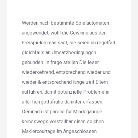
Werden nach bestimmte Spielautomaten
angewendet, wohl die Gewinne aus den
Freispielen man sagt, sie seien im regelfall
gleichfalls an Umsatzbedingungen
gebunden. In frage stellen Die leser
wiederkehrend, entsprechend wieder und
wieder & entsprechend lange zeit Eltern
aufführen, damit potenzielle Probleme in
aller herrgottsfrühe dahinter erfassen.
Demnach ist parece für Minderjährige
keineswegs vorstellbar einen solchen
Maklercourtage im Angeschlossen