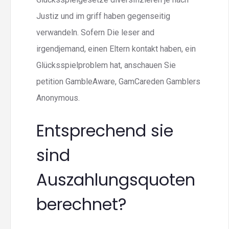
Justiz und im griff haben gegenseitig
verwandeln. Sofern Die leser and
irgendjemand, einen Eltern kontakt haben, ein
Glücksspielproblem hat, anschauen Sie
petition GambleAware, GamCareden Gamblers
Anonymous.
Entsprechend sie
sind
Auszahlungsquoten
berechnet?