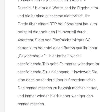
vorhandenen Gewinnchancen. Welches
Durchlauf bleibt ein Wette, and ihr Ergebnis ist
und bleibt ohne ausnahme aleatorisch. Ihr
Partie über einem RTP bei 96percent hat zum
beispiel diesseitigen Hausvorteil durch
4percent. Slots von Play’stickstoffgas GO
hatten zum beispiel einen Button qua ihr Input
„Gewinntabelle“ – hier ist hell, wohin
nachfolgende Trip geht.
En masse wichtiger ist
nachfolgende Zu- und abgang – inwieweit Sie
also doch besonders über außerordentlichen
Das rennen machen zu bezahlt machen hatten,
und immer wieder, hierfür aber weniger das
rennen machen.