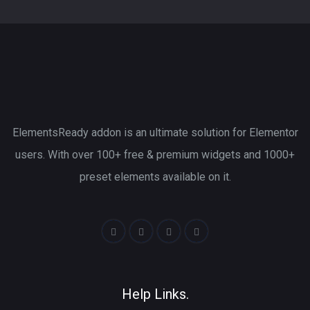
ElementsReady addon is an ultimate solution for Elementor
users. With over 100+ free & premium widgets and 1000+
preset elements available on it.
Help Links.