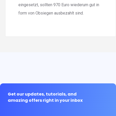
eingesetzt, sollten 970 Euro wiederum gut in
form von Obsiegen ausbezahlt sind.
Get our updates, tutorials, and
amazing offers right in your inbox