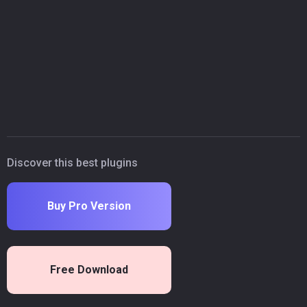
Discover this best plugins
Buy Pro Version
Free Download