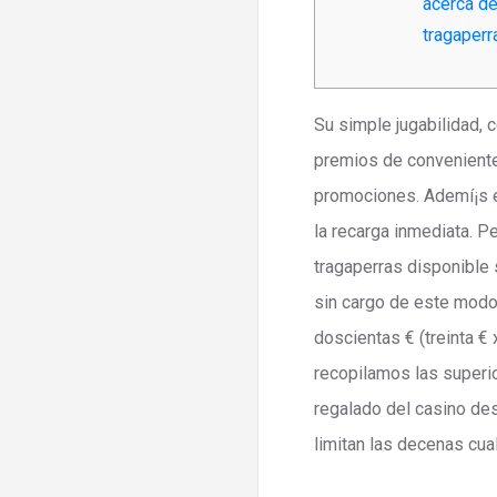
acerca d
tragaperr
Su simple jugabilidad,
premios de conveniente 
promociones. Ademí¡s es
la recarga inmediata. P
tragaperras disponible
sin cargo de este modo­
doscientas € (treinta €
recopilamos las superi
regalado del casino des
limitan las decenas cual