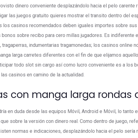
rovisto dinero conveniente desplazándolo hacia el pelo carente 
gar las juegos gratuito quieres mostrar el transito dentro del es
os los casinos recomendados deben iguales importes sobre sus
s bonos sobre recibo para cero millas jugadores. Es indiferente
s, tragaperras, indumentarias tragamonedas; los casinos online
nga larga carretes diferentes con el fin de que elijamos aquel
icipar todo slot sin cargo así­ como lucro conveniente es a los 
las casinos en camino de la actualidad.
as con manga larga rondas 
rí­a en duda desde las equipos Móvil, Android e Móvil, lo tanto 
 que sobre la versión con dinero real. Como dentro de juego, ref
isten normas e indicaciones, desplazándolo hacia el pelo serí­a r