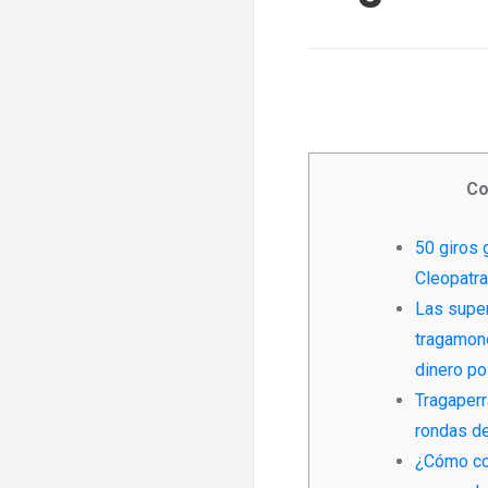
Co
50 giros 
Cleopatra
Las super
tragamone
dinero po
Tragaperr
rondas d
¿Cómo co