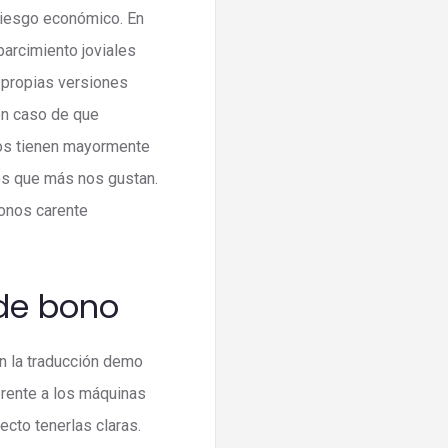
riesgo económico. En
parcimiento joviales
 propias versiones
 en caso de que
 nos tienen mayormente
los que más nos gustan.
bonos carente
de bono
en la traducción demo
erente a los máquinas
ecto tenerlas claras.