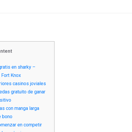
ntent
gratis en sharky –
 Fort Knox
iores casinos joviales
das gratuito de ganar
sitivo
as con manga larga
e bono
menzar en competir