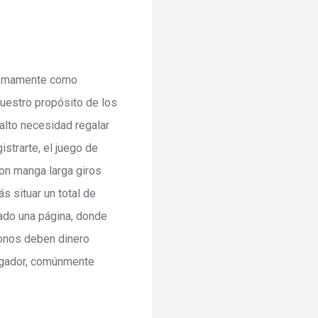
ismamente­ como
nuestro propósito de los
alto necesidad regalar
strarte, el juego de
con manga larga giros
s situar un total de
cado una página, donde
bonos deben dinero
jugador, comúnmente