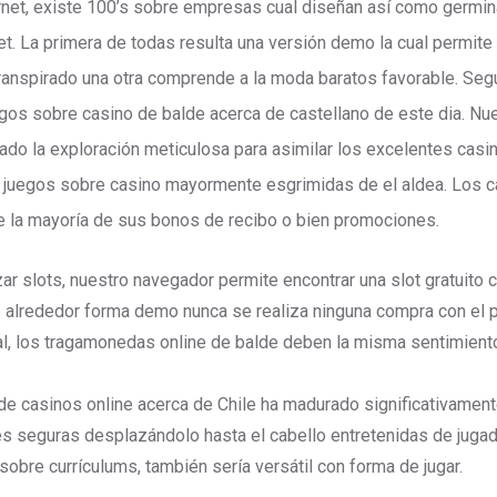
rnet, existe 100’s sobre empresas cual diseñan así­ como germin
net. La primera de todas resulta una versión demo la cual permit
 transpirado una otra comprende a la moda baratos favorable. Seg
egos sobre casino de balde acerca de castellano de este dia. Nu
ado la exploración meticulosa para asimilar los excelentes casi
juegos sobre casino mayormente esgrimidas de el aldea. Los c
que la mayoría de sus bonos de recibo o bien promociones.
ar slots, nuestro navegador permite encontrar una slot gratuito c
 alrededor forma demo nunca se realiza ninguna compra con el 
al, los tragamonedas online de balde deben la misma sentimiento
de casinos online acerca de Chile ha madurado significativament
es seguras desplazándolo hasta el cabello entretenidas de juga
sobre currículums, también serí­a versátil con forma de jugar.