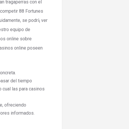
an tragaperras con el
e competir 88 Fortunes
uidamente, se podrí¡ ver
estro equipo de
nos online sobre
asinos online poseen
oncreta.
pasar del tiempo
 cual las para casinos
e, ofreciendo
dores informados.