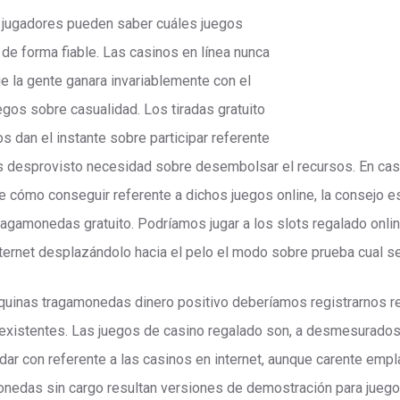
 jugadores pueden saber cuáles juegos
 de forma fiable. Las casinos en línea nunca
ue la gente ganara invariablemente con el
egos sobre casualidad. Los tiradas gratuito
s dan el instante sobre participar referente
ts desprovisto necesidad sobre desembolsar el recursos. En ca
e cómo conseguir referente a dichos juegos online, la consejo 
ragamonedas gratuito. Podrí­amos jugar a los slots regalado onli
ternet desplazándolo hacia el pelo el modo sobre prueba cual se
áquinas tragamonedas dinero positivo deberíamos registrarnos re
t existentes. Las juegos de casino regalado son, a desmesurado
dar con referente a las casinos en internet, aunque carente emp
onedas sin cargo resultan versiones de demostración para jueg