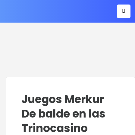
Juegos Merkur
De balde en las
Trinocasino