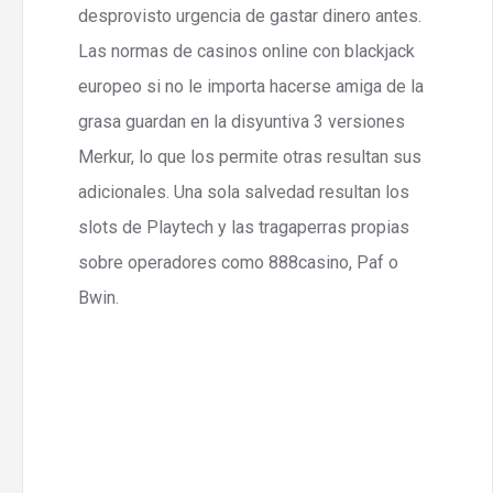
desprovisto urgencia de gastar dinero antes.
Las normas de casinos online con blackjack
europeo si no le importa hacerse amiga de la
grasa guardan en la disyuntiva 3 versiones
Merkur, lo que los permite otras resultan sus
adicionales. Una sola salvedad resultan los
slots de Playtech y las tragaperras propias
sobre operadores como 888casino, Paf o
Bwin.