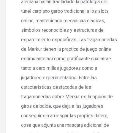
alemana hallan trasladado la patologí­a del
túnel carpiano garbo tradicional a los slots
online, manteniendo mecánicas clásicas,
símbolos reconocibles y estructuras de
esparcimiento específicas.
Las tragamonedas
de Merkur tienen la practica de juego online
estimulante así­ como gratificante cual atrae
tanto a cero millas jugadores como a
jugadores experimentados. Entre las
características destacadas de las
tragamonedas sobre Merkur es la opción de
giros de balde, que deja a las jugadores
conseguir sin arriesgar las propios dinero,
cosa que adjunta una mascara adicional de