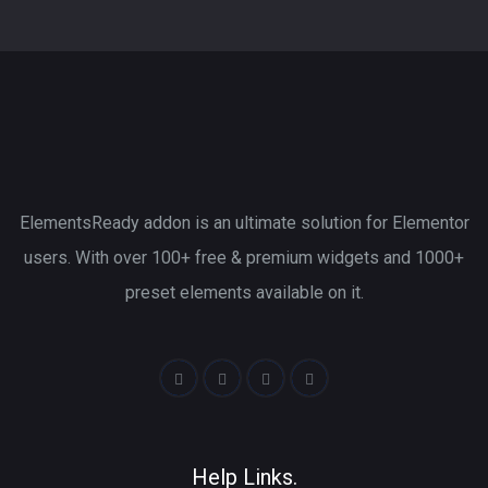
ElementsReady addon is an ultimate solution for Elementor
users. With over 100+ free & premium widgets and 1000+
preset elements available on it.
Help Links.