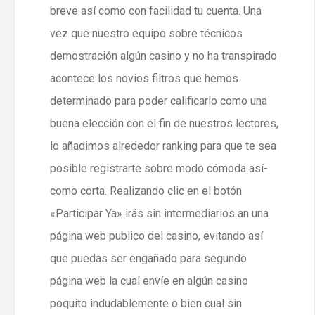
breve así­ como con facilidad tu cuenta. Una
vez que nuestro equipo sobre técnicos
demostración algún casino y no ha transpirado
acontece los novios filtros que hemos
determinado para poder calificarlo como una
buena elección con el fin de nuestros lectores,
lo añadimos alrededor ranking para que te sea
posible registrarte sobre modo cómoda así­
como corta. Realizando clic en el botón
«Participar Ya» irás sin intermediarios an una
página web publico del casino, evitando así
que puedas ser engañado para segundo
página web la cual envíe en algún casino
poquito indudablemente o bien cual sin