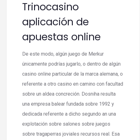
Trinocasino
aplicación de
apuestas online
De este modo, algún juego de Merkur
únicamente podrías jugarlo, o dentro de algún
casino online particular de la marca alemana, o
referente a otro casino en camino con facultad
sobre un aldea concreción. Dosniha resulta
una empresa balear fundada sobre 1992 y
dedicada referente a dicho segundo an una
explotación sobre salones sobre juegos
sobre tragaperras joviales recursos real. Esa