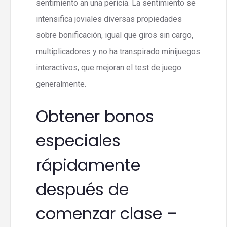
sentimiento an una pericia. La sentimiento se
intensifica joviales diversas propiedades
sobre bonificación, igual que giros sin cargo,
multiplicadores y no ha transpirado minijuegos
interactivos, que mejoran el test de juego
generalmente.
Obtener bonos
especiales
rápidamente
después de
comenzar clase –