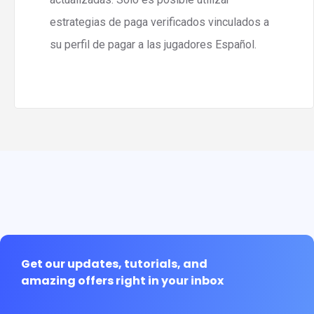
estrategias de paga verificados vinculados a
su perfil de pagar a las jugadores Español.
Get our updates, tutorials, and
amazing offers right in your inbox