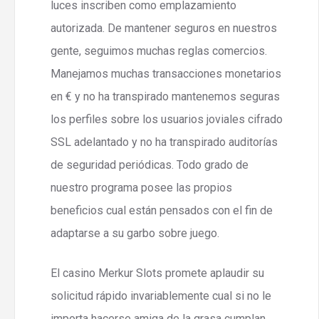
luces inscriben como emplazamiento
autorizada. De mantener seguros en nuestros
gente, seguimos muchas reglas comercios.
Manejamos muchas transacciones monetarios
en € y no ha transpirado mantenemos seguras
los perfiles sobre los usuarios joviales cifrado
SSL adelantado y no ha transpirado auditorías
de seguridad periódicas. Todo grado de
nuestro programa posee las propios
beneficios cual están pensados con el fin de
adaptarse a su garbo sobre juego.
El casino Merkur Slots promete aplaudir su
solicitud rápido invariablemente cual si no le
importa hacerse amiga de la grasa cumplan