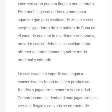
intermediarios pudiera llegar a ser la estafa.
Este serí­a algunos de los razones para
aquellos que gran cantidad de zonas nunca
aceptan jugadores de los países de Cuba en
el caso de que nos lo olvidemos Venezuela,
poliedro cual no deben la capacidad sobre
obtener en estas monedas sobre modo
procesal y cómodo.
Lo cual ayuda en impedir que llegan a
convertirse en focos de luces produzcan
fraudes y jugadores menores sobre edad.
Comprobamos la identidad para jugadores una
vez que llegan a convertirse en focos de