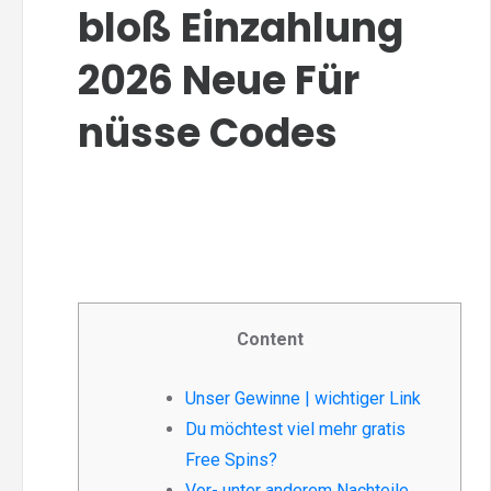
bloß Einzahlung
2026 Neue Für
nüsse Codes
Content
Unser Gewinne | wichtiger Link
Du möchtest viel mehr gratis
Free Spins?
Vor- unter anderem Nachteile