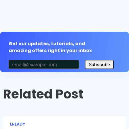
Get our updates, tutorials, and
amazing offers right in your inbox
Subscribe
Related Post
EREADY