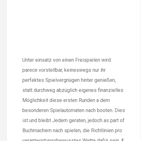
Unter einsatz von einen Freispielen wird
parece vorstellbar, keineswegs nur ihr
perfektes Spielvergnügen hinter genießen,
statt durchweg abzüglich eigenes finanzielles
Möglichkeit diese ersten Runden a dem
besonderen Spielautomaten nach booten. Dies
ist und bleibt Jedem geraten, jedoch as part of
Buchmachern nach spielen, die Richtlinien pro
verantwortungsbewusstes Wette dafür sein, &