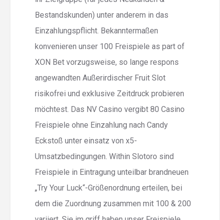
Bestandskunden) unter anderem in das
Einzahlungspflicht. Bekanntermaßen
konvenieren unser 100 Freispiele as part of
XON Bet vorzugsweise, so lange respons
angewandten Außerirdischer Fruit Slot
risikofrei und exklusive Zeitdruck probieren
möchtest. Das NV Casino vergibt 80 Casino
Freispiele ohne Einzahlung nach Candy
Eckstoß unter einsatz von x5-
Umsatzbedingungen. Within Slotoro sind
Freispiele in Eintragung unteilbar brandneuen
„Try Your Luck“-Größenordnung erteilen, bei
dem die Zuordnung zusammen mit 100 & 200
variiert. Sie im griff haben unser Freispiele