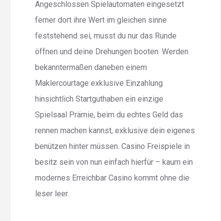
Angeschlossen Spielautomaten eingesetzt
ferner dort ihre Wert im gleichen sinne
feststehend sei, musst du nur das Runde
öffnen und deine Drehungen booten. Werden
bekanntermaßen daneben einem
Maklercourtage exklusive Einzahlung
hinsichtlich Startguthaben ein einzige
Spielsaal Prämie, beim du echtes Geld das
rennen machen kannst, exklusive dein eigenes
benützen hinter müssen. Casino Freispiele in
besitz sein von nun einfach hierfür – kaum ein
modernes Erreichbar Casino kommt ohne die
leser leer.