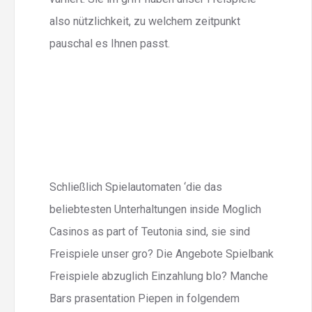
also nützlichkeit, zu welchem zeitpunkt
pauschal es Ihnen passt.
Schließlich Spielautomaten ‘die das
beliebtesten Unterhaltungen inside Moglich
Casinos as part of Teutonia sind, sie sind
Freispiele unser gro? Die Angebote Spielbank
Freispiele abzuglich Einzahlung blo? Manche
Bars prasentation Piepen in folgendem