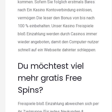
kommen. Sofern Sie folglich erstmals Bares
nach Ein Kasino Kontoverbindung einlösen,
vermögen Die leser den Bonus von bis nach
100 % einbehalten. Unser Kasino Freispiele
bloß Einzahlung werden durch Casinos immer
wieder angeboten, damit den Computer-nutzer
schnell auf ein Webseite dahinter schleppen.
Du möchtest viel
mehr gratis Free
Spins?
Freispiele bloß Einzahlung abweichen sich per
ihr Zielgruppe (für jedes Neukunden &