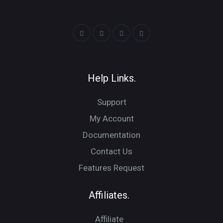
Help Links.
Support
My Account
Documentation
Contact Us
Features Request
Affiliates.
Affiliate