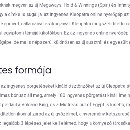
nknak megvan az új Megaways, Hold & Winnings (Spin) és Infinity
y a címke is sugallja, az ingyenes Kleopátra online nyerőgép a
 képeivel, dallamaival és ikonjaival. Kleopátra megszelídítetlen
ul egyiptomi témájú kikötőkben. Ez az ingyenes online nyerőgép
gépe, de ma is népszerű, különösen az új ausztrál és egyesült 
jtes formája
z ingyenes pörgetéseket kínáló ösztönzőket az új Cleopatra st
talmas bónusz áll meg, amely 180 ingyenes pörgetést kínál. Íme
nt például a Volcano King, és a Mistress out of Egypt is kisebb, 
ítetlen ikonnal zárod az új győzelmet, a nyeremény kétszeresét
 legalább 3 lépéses jelet kell elérned, hogy a környező tárcsákat