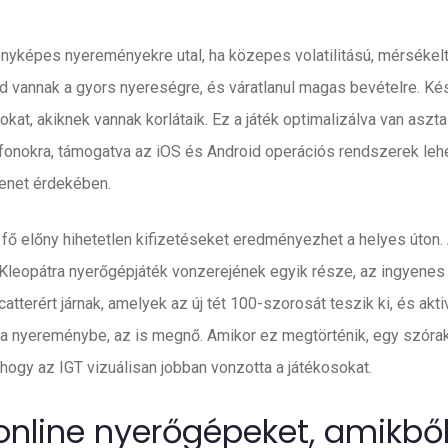
yképes nyereményekre utal, ha közepes volatilitású, mérsékelt
d vannak a gyors nyereségre, és váratlanul magas bevételre. Ké
azokat, akiknek vannak korlátaik. Ez a játék optimalizálva van asz
efonokra, támogatva az iOS és Android operációs rendszerek leh
enet érdekében.
fő előny hihetetlen kifizetéseket eredményezhet a helyes úton. 
Kleopátra nyerőgépjáték vonzerejének egyik része, az ingyenes j
atterért járnak, amelyek az új tét 100-szorosát teszik ki, és akti
ül a nyereménybe, az is megnő. Amikor ez megtörténik, egy szóra
, hogy az IGT vizuálisan jobban vonzotta a játékosokat.
 online nyerőgépeket, amikbő