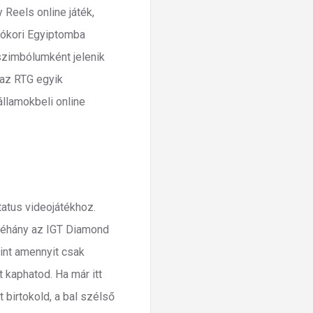
 Reels online játék,
z ókori Egyiptomba
 szimbólumként jelenik
 az RTG egyik
államokbeli online
atus videojátékhoz.
 néhány az IGT Diamond
mint amennyit csak
 kaphatod. Ha már itt
 birtokold, a bal szélső