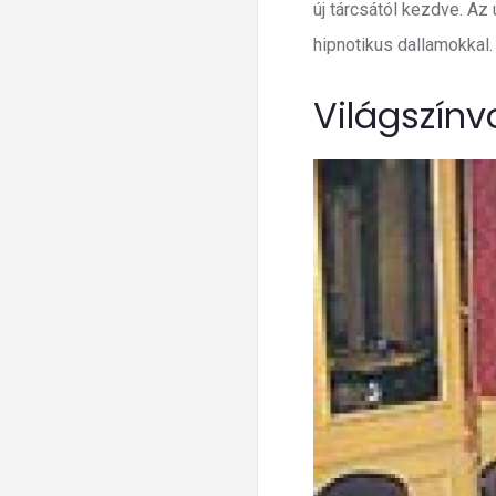
új tárcsától kezdve. Az
hipnotikus dallamokkal.
Világszínv