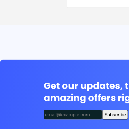
Get our updates, t
amazing offers rig
Subscribe