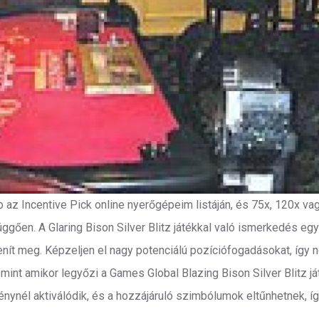
bb az Incentive Pick online nyerőgépeim listáján, és 75x, 120x va
gően. A Glaring Bison Silver Blitz játékkal való ismerkedés egys
lenít meg. Képzeljen el nagy potenciálú pozíciófogadásokat, így 
 mint amikor legyőzi a Games Global Blazing Bison Silver Blitz já
ynél aktiválódik, és a hozzájáruló szimbólumok eltűnhetnek, íg