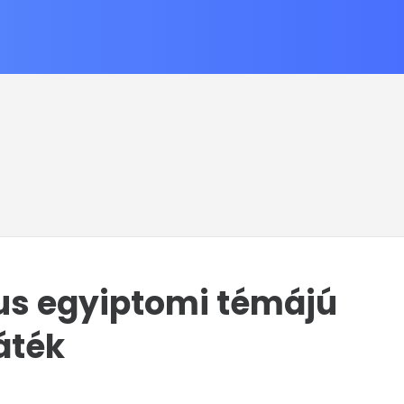
us egyiptomi témájú
áték