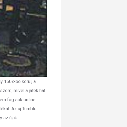
gy 150x-be kerül, a
zerű, mivel a játék hat
nem fog sok online
tékát. Az új Tumble
y az újak