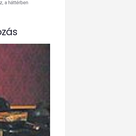
z, a háttérben
ozás