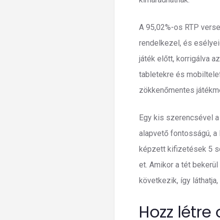
A 95,02%-os RTP versen
rendelkezel, és esélyei
játék előtt, korrigálva 
tabletekre és mobiltel
zökkenőmentes játékm
Egy kis szerencsével a 
alapvető fontosságú, a 
képzett kifizetések 5 sc
et. Amikor a tét beker
következik, így láthatja
Hozz létre