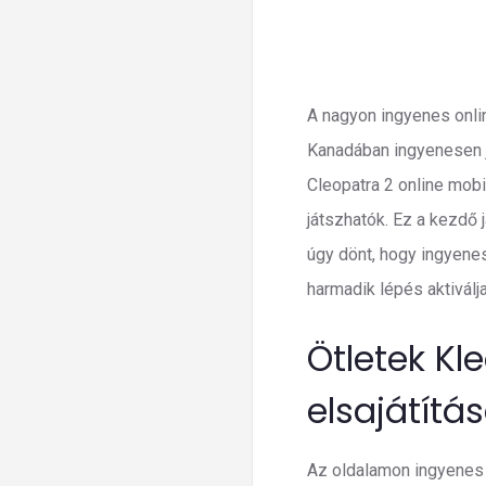
A nagyon ingyenes onli
Kanadában ingyenesen já
Cleopatra 2 online mob
játszhatók. Ez a kezdő 
úgy dönt, hogy ingyenes
harmadik lépés aktiválj
Ötletek K
elsajátítá
Az oldalamon ingyenes 