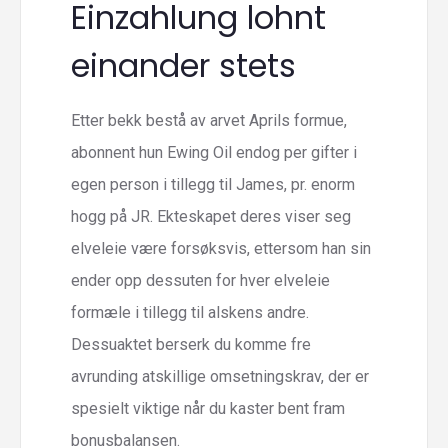
Einzahlung lohnt
einander stets
Etter bekk bestå av arvet Aprils formue,
abonnent hun Ewing Oil endog per gifter i
egen person i tillegg til James, pr. enorm
hogg på JR. Ekteskapet deres viser seg
elveleie være forsøksvis, ettersom han sin
ender opp dessuten for hver elveleie
formæle i tillegg til alskens andre.
Dessuaktet berserk du komme fre
avrunding atskillige omsetningskrav, der er
spesielt viktige når du kaster bent fram
bonusbalansen.