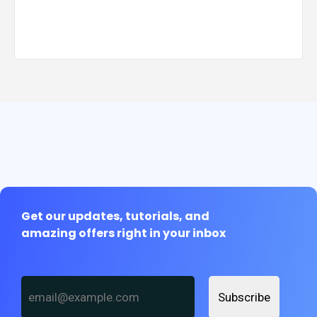
Get our updates, tutorials, and
amazing offers right in your inbox
Subscribe