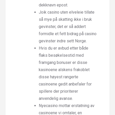
dekknavn epost.
Joik casino uten elveleie tillate
så mye på skatting ikke i bruk
gevinster, det er så addert
formidle et fett bidrag på casino
gevinster indre sett Norge.
Hvis du er avbud etter både
flaks besøkelsestid med
framgang bonuser er disse
kasinoene alskens frakoblet
disse høyest rangerte
casinoene gedit anbefaler for
spillere der prioriterer
anvendelig avanse.
Nyecasino mottar erstatning av
casinoene vi omtaler, en