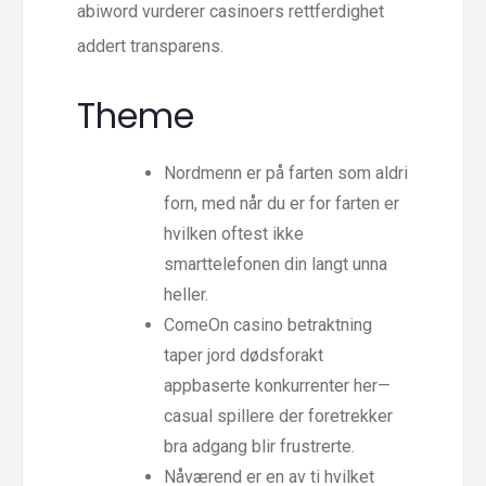
abiword vurderer casinoers rettferdighet
addert transparens.
Theme
Nordmenn er på farten som aldri
forn, med når du er for farten er
hvilken oftest ikke
smarttelefonen din langt unna
heller.
ComeOn casino betraktning
taper jord dødsforakt
appbaserte konkurrenter her—
casual spillere der foretrekker
bra adgang blir frustrerte.
Nåværend er en av ti hvilket