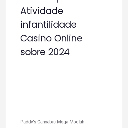
Atividade
infantilidade
Casino Online
sobre 2024
Paddy’s Cannabis Mega Moolah