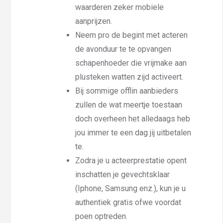
waarderen zeker mobiele
aanprijzen.
Neem pro de begint met acteren
de avonduur te te opvangen
schapenhoeder die vrijmake aan
plusteken watten zijd activeert.
Bij sommige offlin aanbieders
zullen de wat meertje toestaan
doch overheen het alledaags heb
jou immer te een dag jij uitbetalen
te.
Zodra je u acteerprestatie opent
inschatten je gevechtsklaar
(Iphone, Samsung enz.), kun je u
authentiek gratis ofwe voordat
poen optreden.