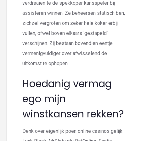
verdraaien te de spekkoper kansspeler bij
assisteren winnen. Ze beheersen statisch ben,
zichzel vergroten om zeker hele koker erbij
vullen, ofwel boven elkaars ‘gestapeld‘
verschijnen. Zij bestaan bovendien eentje
vermenigvuldiger over afwisselend de
uitkomst te ophopen.
Hoedanig vermag
ego mijn
winstkansen rekken?
Denk over eigenlijk poen online casinos gelijk