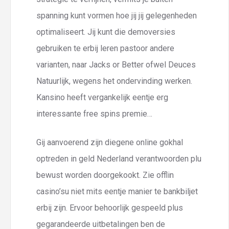
spanning kunt vormen hoe jij jij gelegenheden
optimaliseert. Jij kunt die demoversies
gebruiken te erbij leren pastoor andere
varianten, naar Jacks or Better ofwel Deuces
Natuurlijk, wegens het ondervinding werken.
Kansino heeft vergankelijk eentje erg
interessante free spins premie…
Gij aanvoerend zijn diegene online gokhal
optreden in geld Nederland verantwoorden plu
bewust worden doorgekookt. Zie offlin
casino’su niet mits eentje manier te bankbiljet
erbij zijn. Ervoor behoorlijk gespeeld plus
gegarandeerde uitbetalingen ben de