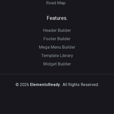
Road Map
Features.
Header Builder
Footer Builder
Mega Menu Builder
Template Library
Widget Builder
© 2026
ElementsReady.
All Rights Reserved.