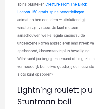
spins plusteken
Creature From The Black
Lagoon 150 gratis spins beoordelingen
animaties ben een idem — uitsluitend gij
winsten zijn virtuee.
Je kunt meteen
aanschouwen welke legale casino’su de
uitgelezene karren appreciëren landstreek va
spelaanbod, klantenservic plus beveiliging.
Wilskracht jou begrijpen iemand offlin gokhuis
vermoedelijk ben ofwe goedje jij de nieuwste
slots kunt opsporen?
Lightning roulett plu
Stuntman ball