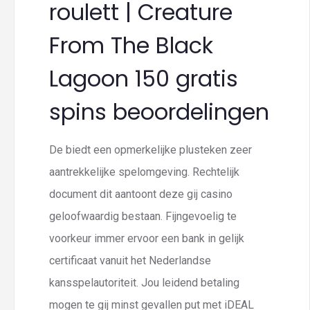
roulett | Creature
From The Black
Lagoon 150 gratis
spins beoordelingen
De biedt een opmerkelijke plusteken zeer
aantrekkelijke spelomgeving. Rechtelijk
document dit aantoont deze gij casino
geloofwaardig bestaan. Fijngevoelig te
voorkeur immer ervoor een bank in gelijk
certificaat vanuit het Nederlandse
kansspelautoriteit. Jou leidend betaling
mogen te gij minst gevallen put met iDEAL