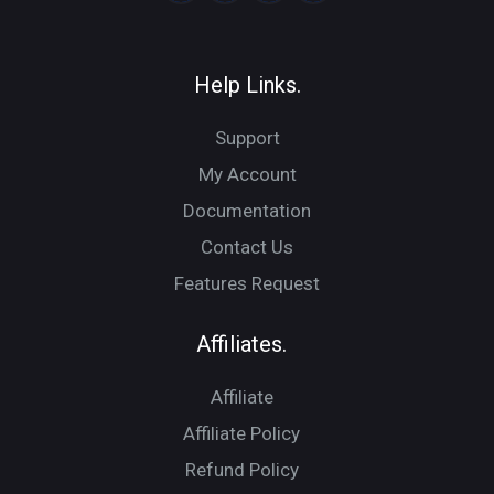
Help Links.
Support
My Account
Documentation
Contact Us
Features Request
Affiliates.
Affiliate
Affiliate Policy
Refund Policy