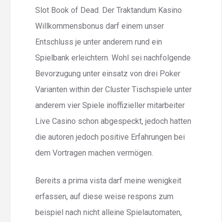
Slot Book of Dead. Der Traktandum Kasino
Willkommensbonus darf einem unser
Entschluss je unter anderem rund ein
Spielbank erleichtern. Wohl sei nachfolgende
Bevorzugung unter einsatz von drei Poker
Varianten within der Cluster Tischspiele unter
anderem vier Spiele inoffizieller mitarbeiter
Live Casino schon abgespeckt, jedoch hatten
die autoren jedoch positive Erfahrungen bei
dem Vortragen machen vermögen.
Bereits a prima vista darf meine wenigkeit
erfassen, auf diese weise respons zum
beispiel nach nicht alleine Spielautomaten,