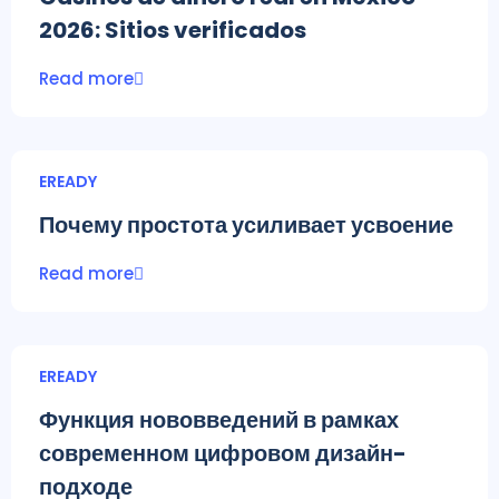
2026: Sitios verificados
Read more
EREADY
Почему простота усиливает усвоение
Read more
EREADY
Функция нововведений в рамках
современном цифровом дизайн-
подходе