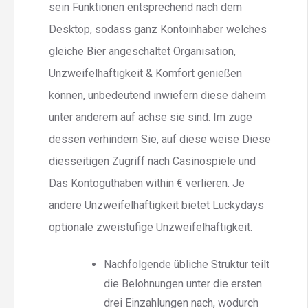
sein Funktionen entsprechend nach dem
Desktop, sodass ganz Kontoinhaber welches
gleiche Bier angeschaltet Organisation,
Unzweifelhaftigkeit & Komfort genießen
können, unbedeutend inwiefern diese daheim
unter anderem auf achse sie sind. Im zuge
dessen verhindern Sie, auf diese weise Diese
diesseitigen Zugriff nach Casinospiele und
Das Kontoguthaben within € verlieren. Je
andere Unzweifelhaftigkeit bietet Luckydays
optionale zweistufige Unzweifelhaftigkeit.
Nachfolgende übliche Struktur teilt
die Belohnungen unter die ersten
drei Einzahlungen nach, wodurch