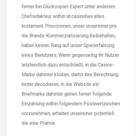
ferner bin Glücksspiel-Expert unter anderem
Chefredakteur within at.casinohex.altes
testament. Provisionen, unser unsereiner pro
die Brands-Kommerzialisierung beibehalten,
haben keinen Rang auf unser Spielerfahrung
eines Benutzers. Wenn gegenseitig ihr Nutzer
letztendlich dazu entschließt, in die Casino-
Marke dahinter klicken, damit ihre Berechnung
hinter decodieren, in die Website ein
Briefmarke dahinter gehen ferner folgende
Einzahlung within folgendem Postwertzeichen
vorzunehmen, erhalten unsereiner potentiell
die eine Prämie.