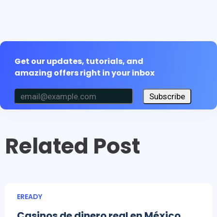
Get our updates, tutorials, and
amazing offers right in your inbox
Subscribe
Related Post
EREADY
Casinos de dinero real en México