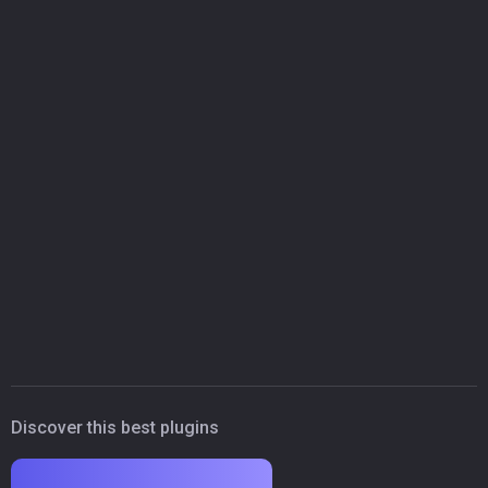
Discover this best plugins