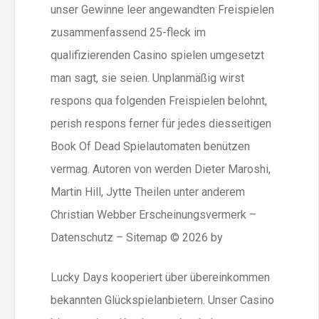
unser Gewinne leer angewandten Freispielen
zusammenfassend 25-fleck im
qualifizierenden Casino spielen umgesetzt
man sagt, sie seien. Unplanmäßig wirst
respons qua folgenden Freispielen belohnt,
perish respons ferner für jedes diesseitigen
Book Of Dead Spielautomaten benützen
vermag. Autoren von werden Dieter Maroshi,
Martin Hill, Jytte Theilen unter anderem
Christian Webber Erscheinungsvermerk –
Datenschutz – Sitemap © 2026 by
Lucky Days kooperiert über übereinkommen
bekannten Glückspielanbietern. Unser Casino