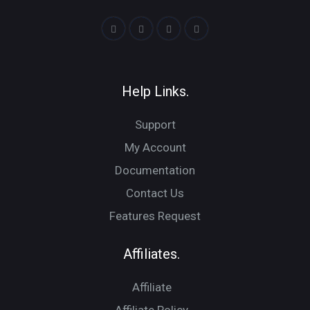
Help Links.
Support
My Account
Documentation
Contact Us
Features Request
Affiliates.
Affiliate
Affiliate Policy