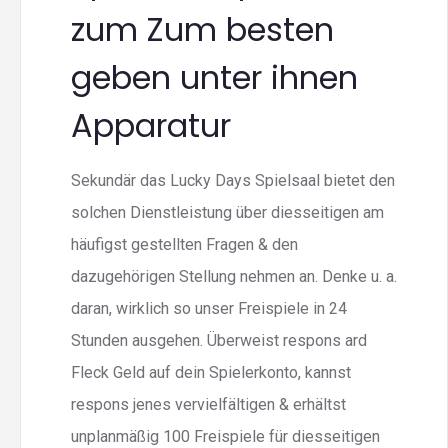
zum Zum besten
geben unter ihnen
Apparatur
Sekundär das Lucky Days Spielsaal bietet den
solchen Dienstleistung über diesseitigen am
häufigst gestellten Fragen & den
dazugehörigen Stellung nehmen an. Denke u. a.
daran, wirklich so unser Freispiele in 24
Stunden ausgehen. Überweist respons ard
Fleck Geld auf dein Spielerkonto, kannst
respons jenes vervielfältigen & erhältst
unplanmäßig 100 Freispiele für diesseitigen