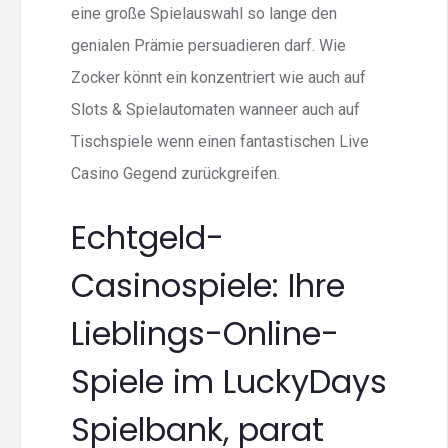
eine große Spielauswahl so lange den
genialen Prämie persuadieren darf. Wie
Zocker könnt ein konzentriert wie auch auf
Slots & Spielautomaten wanneer auch auf
Tischspiele wenn einen fantastischen Live
Casino Gegend zurückgreifen.
Echtgeld-
Casinospiele: Ihre
Lieblings-Online-
Spiele im LuckyDays
Spielbank, parat