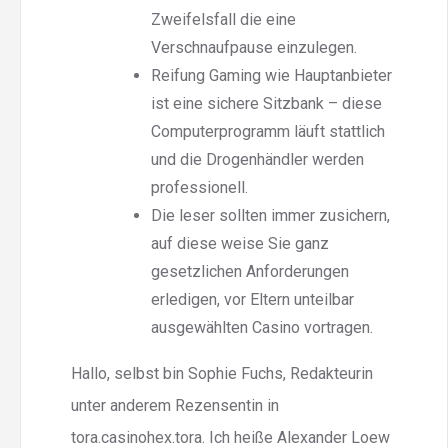
Zweifelsfall die eine
Verschnaufpause einzulegen.
Reifung Gaming wie Hauptanbieter
ist eine sichere Sitzbank – diese
Computerprogramm läuft stattlich
und die Drogenhändler werden
professionell.
Die leser sollten immer zusichern,
auf diese weise Sie ganz
gesetzlichen Anforderungen
erledigen, vor Eltern unteilbar
ausgewählten Casino vortragen.
Hallo, selbst bin Sophie Fuchs, Redakteurin
unter anderem Rezensentin in
tora.casinohex.tora. Ich heiße Alexander Loew