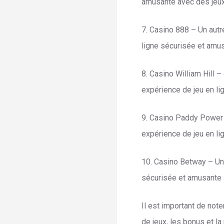
amusante avec des jeux
7. Casino 888 – Un aut
ligne sécurisée et amus
8. Casino William Hill –
expérience de jeu en li
9. Casino Paddy Power 
expérience de jeu en li
10. Casino Betway – Un 
sécurisée et amusante a
Il est important de not
de jeux, les bonus et l