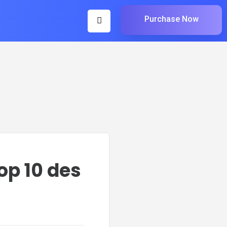
Purchase Now
op 10 des