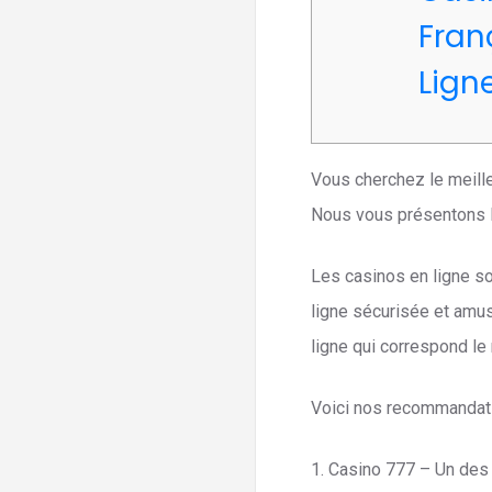
Fran
Lign
Vous cherchez le meille
Nous vous présentons le
Les casinos en ligne so
ligne sécurisée et amus
ligne qui correspond le
Voici nos recommandatio
1. Casino 777 – Un des 