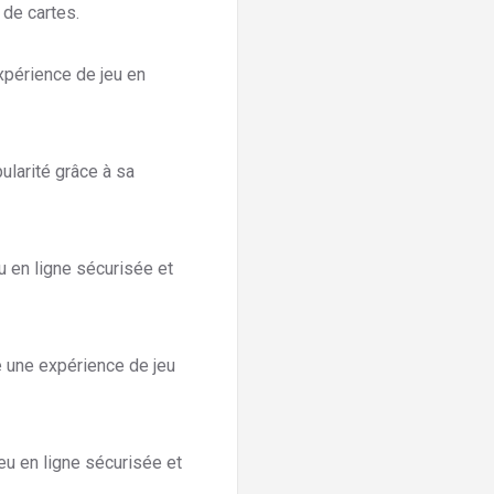
 de cartes.
xpérience de jeu en
ularité grâce à sa
u en ligne sécurisée et
e une expérience de jeu
eu en ligne sécurisée et