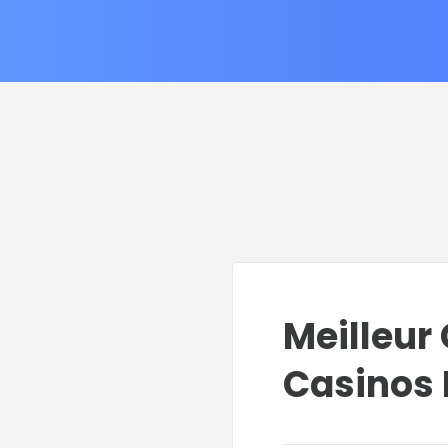
Meilleur
Casinos F