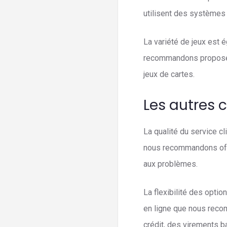
utilisent des systèmes
La variété de jeux est 
recommandons proposent
jeux de cartes.
Les autres c
La qualité du service c
nous recommandons offre
aux problèmes.
La flexibilité des opti
en ligne que nous reco
crédit, des virements 