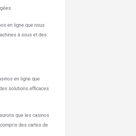
égées.
nos en ligne que nous
achines à sous et des
casinos en ligne que
des solutions efficaces
ssurons que les casinos
 compris des cartes de