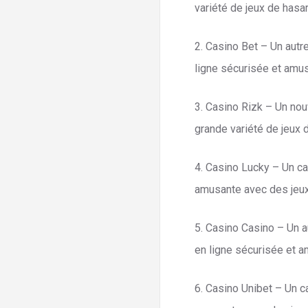
variété de jeux de hasa
2. Casino Bet – Un autr
ligne sécurisée et amus
3. Casino Rizk – Un nou
grande variété de jeux 
4. Casino Lucky – Un ca
amusante avec des jeux
5. Casino Casino – Un 
en ligne sécurisée et a
6. Casino Unibet – Un c