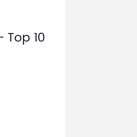
– Top 10