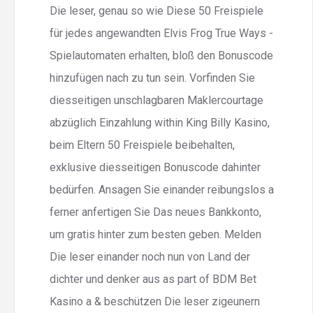
Die leser, genau so wie Diese 50 Freispiele
für jedes angewandten Elvis Frog True Ways -
Spielautomaten erhalten, bloß den Bonuscode
hinzufügen nach zu tun sein. Vorfinden Sie
diesseitigen unschlagbaren Maklercourtage
abzüglich Einzahlung within King Billy Kasino,
beim Eltern 50 Freispiele beibehalten,
exklusive diesseitigen Bonuscode dahinter
bedürfen. Ansagen Sie einander reibungslos a
ferner anfertigen Sie Das neues Bankkonto,
um gratis hinter zum besten geben. Melden
Die leser einander noch nun von Land der
dichter und denker aus as part of BDM Bet
Kasino a & beschützen Die leser zigeunern