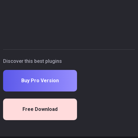
Discover this best plugins
Buy Pro Version
Free Download