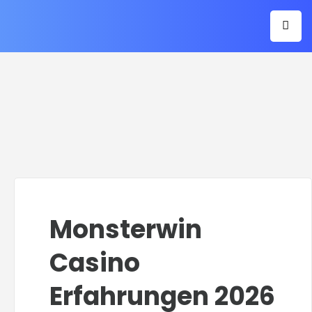
Monsterwin
Casino
Erfahrungen 2026