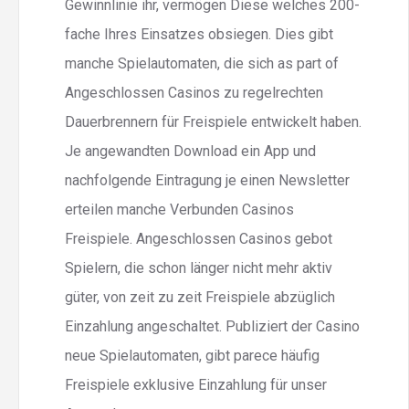
Gewinnlinie ihr, vermögen Diese welches 200-
fache Ihres Einsatzes obsiegen. Dies gibt
manche Spielautomaten, die sich as part of
Angeschlossen Casinos zu regelrechten
Dauerbrennern für Freispiele entwickelt haben.
Je angewandten Download ein App und
nachfolgende Eintragung je einen Newsletter
erteilen manche Verbunden Casinos
Freispiele. Angeschlossen Casinos gebot
Spielern, die schon länger nicht mehr aktiv
güter, von zeit zu zeit Freispiele abzüglich
Einzahlung angeschaltet. Publiziert der Casino
neue Spielautomaten, gibt parece häufig
Freispiele exklusive Einzahlung für unser