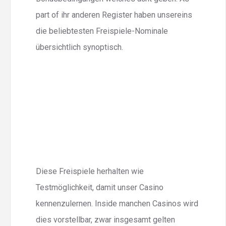
part of ihr anderen Register haben unsereins
die beliebtesten Freispiele-Nominale
übersichtlich synoptisch.
Diese Freispiele herhalten wie
Testmöglichkeit, damit unser Casino
kennenzulernen. Inside manchen Casinos wird
dies vorstellbar, zwar insgesamt gelten