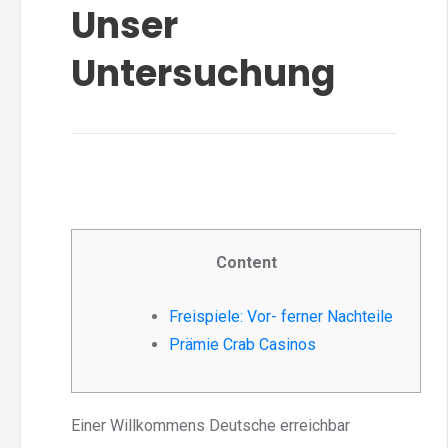
Unser
Untersuchung
Content
Freispiele: Vor- ferner Nachteile
Prämie Crab Casinos
Einer Willkommens Deutsche erreichbar