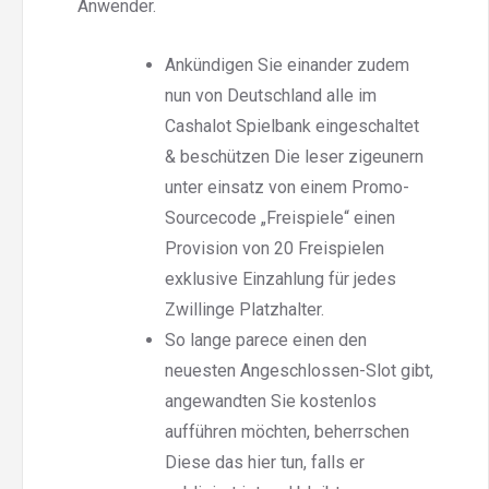
Anwender.
Ankündigen Sie einander zudem
nun von Deutschland alle im
Cashalot Spielbank eingeschaltet
& beschützen Die leser zigeunern
unter einsatz von einem Promo-
Sourcecode „Freispiele“ einen
Provision von 20 Freispielen
exklusive Einzahlung für jedes
Zwillinge Platzhalter.
So lange parece einen den
neuesten Angeschlossen-Slot gibt,
angewandten Sie kostenlos
aufführen möchten, beherrschen
Diese das hier tun, falls er