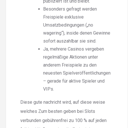
publiziert ist und bleibt.
Besonders gefragt werden
Freispiele exklusive
Umsatzbedingungen („no
wagering“), inside denen Gewinne
sofort auszahlbar sie sind.
Ja, mehrere Casinos vergeben
regelmäßige Aktionen unter
anderem Freispiele zu den
neuesten Spielveröffentlichungen
– gerade für aktive Spieler und
VIPs.
Diese gute nachricht wird, auf diese weise
welches Zum besten geben bei Slots
verbunden gebührenfrei zu 100 % auf jeden