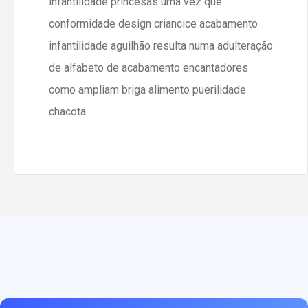
infantilidade princesas uma vez que
conformidade design criancice acabamento
infantilidade aguilhão resulta numa adulteração
de alfabeto de acabamento encantadores
como ampliam briga alimento puerilidade
chacota.