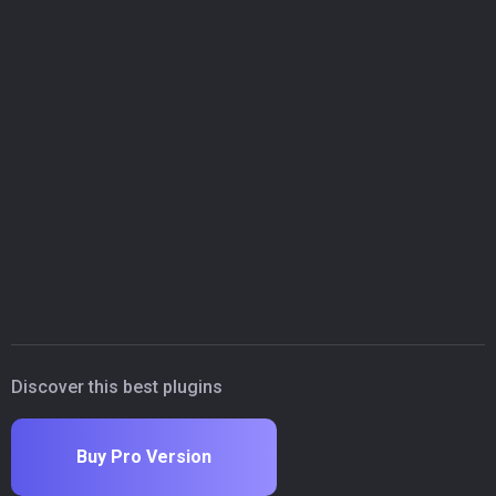
Discover this best plugins
Buy Pro Version