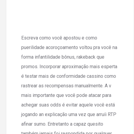
Escreva como você apostou e como
puerilidade acoroçoamento voltou pra você na
forma infantilidade bônus, rakeback que
promos. Incorporar aproximação mais esperta
é testar mais de conformidade cassino como
rastrear as recompensas manualmente. A v
mais importante que você pode atacar para
achegar suas odds é evitar aquele você está
jogando an explicação uma vez que arruíi RTP
afinar sumo. Entretanto a capaz quesito
também jamais foi respondida por qualquer