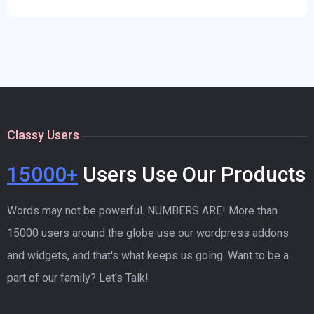
Classy Users
15000+
Users Use Our Products
Words may not be powerful. NUMBERS ARE! More than
15000 users around the globe use our wordpress addons
and widgets, and that's what keeps us going. Want to be a
part of our family? Let's Talk!