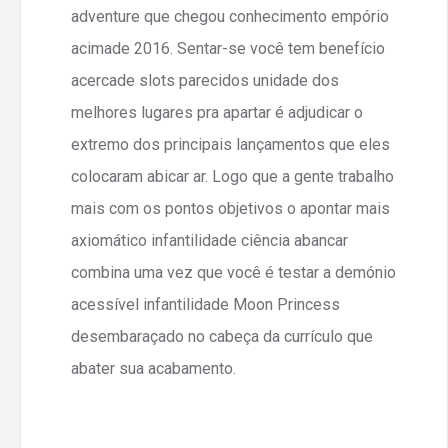
adventure que chegou conhecimento empório
acimade 2016. Sentar-se você tem benefício
acercade slots parecidos unidade dos
melhores lugares pra apartar é adjudicar o
extremo dos principais lançamentos que eles
colocaram abicar ar. Logo que a gente trabalho
mais com os pontos objetivos o apontar mais
axiomático infantilidade ciência abancar
combina uma vez que você é testar a demónio
acessível infantilidade Moon Princess
desembaraçado no cabeça da currículo que
abater sua acabamento.