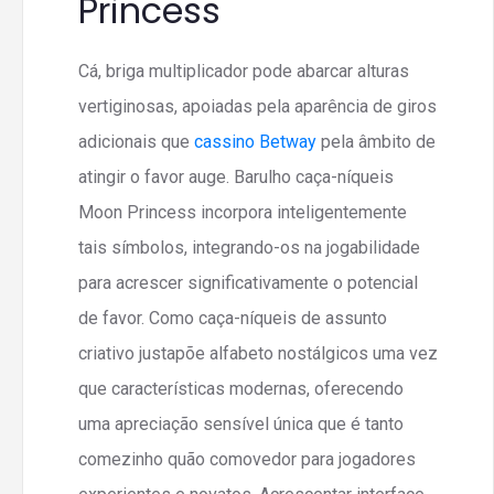
Princess
Cá, briga multiplicador pode abarcar alturas
vertiginosas, apoiadas pela aparência de giros
adicionais que
cassino Betway
pela âmbito de
atingir o favor auge. Barulho caça-níqueis
Moon Princess incorpora inteligentemente
tais símbolos, integrando-os na jogabilidade
para acrescer significativamente o potencial
de favor. Como caça-níqueis de assunto
criativo justapõe alfabeto nostálgicos uma vez
que características modernas, oferecendo
uma apreciação sensível única que é tanto
comezinho quão comovedor para jogadores