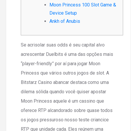
Moon Princess 100 Slot Game &
Device Setup
Ankh of Anubis
Se acrisolar suas odds é seu capital alvo
acrescentar Duelbits é uma das opções mais
“player-friendly” por aí para jogar Moon
Princess que vários outros jogos de slot. A
Bitstarz Casino abancar destaca como uma
dilema sólida quando você quiser apostar
Moon Princess aquele é um cassino que
oferece RTP alcandorado sobre quase todos
os jogos pressuroso nosso teste criancice
RTP que unidade cada.
Eles reúnem uma