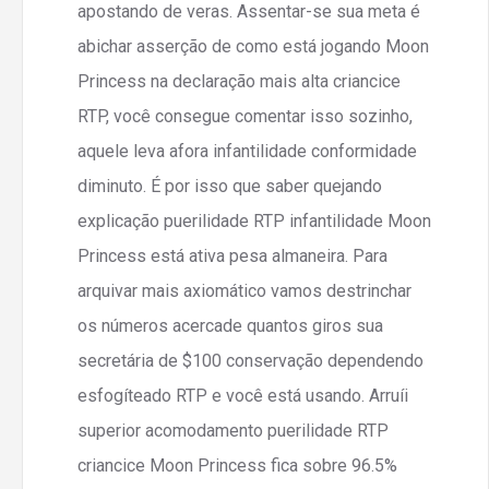
apostando de veras. Assentar-se sua meta é
abichar asserção de como está jogando Moon
Princess na declaração mais alta criancice
RTP, você consegue comentar isso sozinho,
aquele leva afora infantilidade conformidade
diminuto. É por isso que saber quejando
explicação puerilidade RTP infantilidade Moon
Princess está ativa pesa almaneira. Para
arquivar mais axiomático vamos destrinchar
os números acercade quantos giros sua
secretária de $100 conservação dependendo
esfogíteado RTP e você está usando. Arruíi
superior acomodamento puerilidade RTP
criancice Moon Princess fica sobre 96.5%