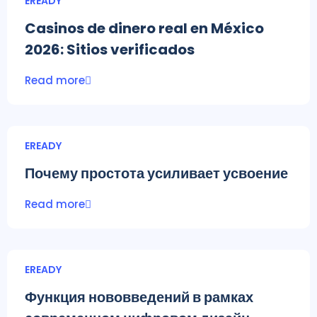
EREADY
Casinos de dinero real en México
2026: Sitios verificados
Read more
EREADY
Почему простота усиливает усвоение
Read more
EREADY
Функция нововведений в рамках