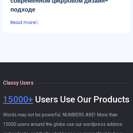
современном цифровом дизайн-
подходе
Read more
Classy Users
15000+
Users Use Our Products
Words may not be powerful. NUMBERS ARE! More than
15000 users around the globe use our wordpress addons