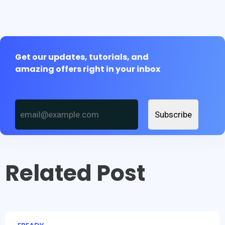
Get our updates, tutorials, and
amazing offers right in your inbox
Subscribe
Related Post