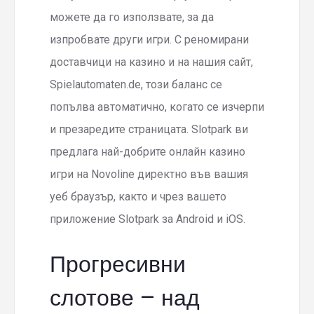
можете да го използвате, за да
изпробвате други игри. С реномирани
доставчици на казино и на нашия сайт,
Spielautomaten.de, този баланс се
попълва автоматично, когато се изчерпи
и презаредите страницата. Slotpark ви
предлага най-добрите онлайн казино
игри на Novoline директно във вашия
уеб браузър, както и чрез вашето
приложение Slotpark за Android и iOS.
Прогресивни
слотове – над