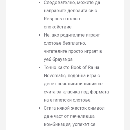
Следователно, можете да
направите депозита си с
Respons с пълно
спокойствие.
Не, ако родителите играят
слотове безплатно,
читателите просто играят в
уеб браузъра.
Точно както Book of Ra на
Novomatic, подобна игра с
десет печеливши линии се
счита за класика под формата
на египетски слотове.
Стига някой жесток символ
да е част от печеливша
комбинация, успехът се