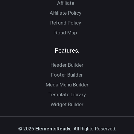
Affiliate
Affiliate Policy
Refund Policy
Road Map
Features.
Header Builder
Footer Builder
Mega Menu Builder
Template Library
Widget Builder
© 2026
ElementsReady.
All Rights Reserved.