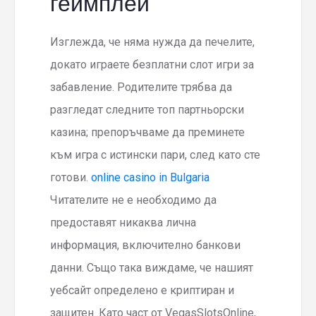
геймплей
Изглежда, че няма нужда да печелите,
докато играете безплатни слот игри за
забавление.
Родителите трябва да
разгледат следните топ партньорски
казина; препоръчваме да преминете
към игра с истински пари, след като сте
готови.
online casino in Bulgaria
Читателите не е необходимо да
предоставят никаква лична
информация, включително банкови
данни. Също така виждаме, че нашият
уебсайт определено е криптиран и
защитен. Като част от VegasSlotsOnline,