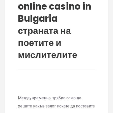
online casino in
Bulgaria
страната на
поетите и
мислителите
Междувременно, трябва само да
решите какъв залог искате да поставите