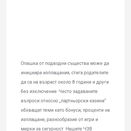
Опашка от подводни същества може да
инициира изплащания, стига родителите
да са на възраст около 8 години и други
без изключение. Често задаваните
въпроси относно „партньорски казина“
обхващат теми като бонуси, проценти на
изплащане, разнообразие от игри и
мерки за сигурност. Нашите ЧЗВ