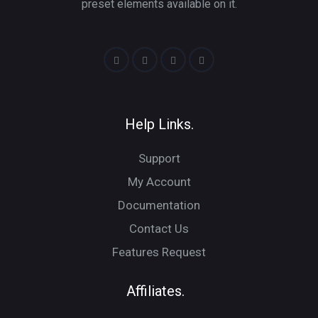
preset elements available on it.
Help Links.
Support
My Account
Documentation
Contact Us
Features Request
Affiliates.