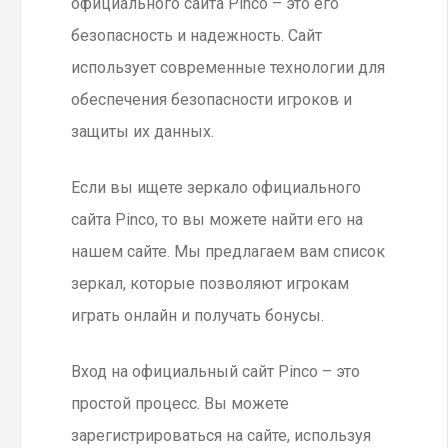
официального сайта Pinco – это его
безопасность и надежность. Сайт
использует современные технологии для
обеспечения безопасности игроков и
защиты их данных.
Если вы ищете зеркало официального
сайта Pinco, то вы можете найти его на
нашем сайте. Мы предлагаем вам список
зеркал, которые позволяют игрокам
играть онлайн и получать бонусы.
Вход на официальный сайт Pinco – это
простой процесс. Вы можете
зарегистрироваться на сайте, используя