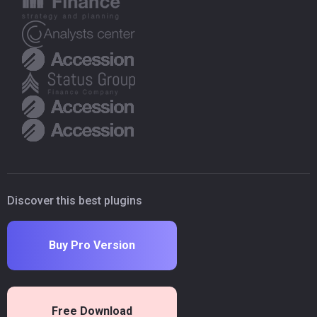
Discover this best plugins
Buy Pro Version
Free Download