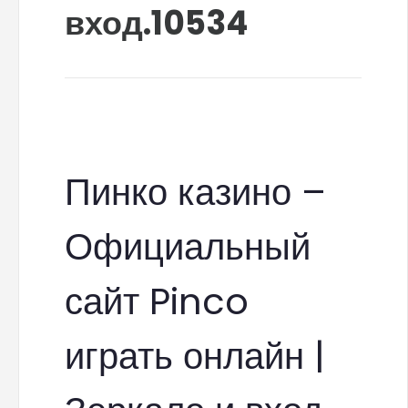
вход.10534
Пинко казино –
Официальный
сайт Pinco
играть онлайн |