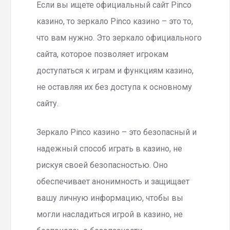
Если вы ищете официальный сайт Pinco
казино, то зеркало Pinco казино – это то,
что вам нужно. Это зеркало официального
сайта, которое позволяет игрокам
доступаться к играм и функциям казино,
не оставляя их без доступа к основному
сайту.
Зеркало Pinco казино – это безопасный и
надежный способ играть в казино, не
рискуя своей безопасностью. Оно
обеспечивает анонимность и защищает
вашу личную информацию, чтобы вы
могли насладиться игрой в казино, не