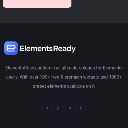
ElementsReady addon is an ultimate solution for Elementor
users. With over 100+ free & premium widgets and 1000+
preset elements available on it.