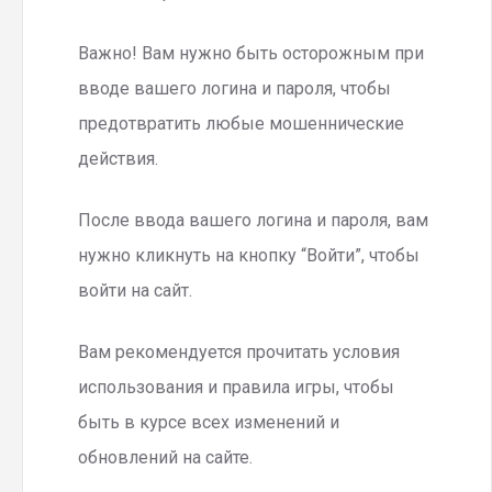
Важно! Вам нужно быть осторожным при
вводе вашего логина и пароля, чтобы
предотвратить любые мошеннические
действия.
После ввода вашего логина и пароля, вам
нужно кликнуть на кнопку “Войти”, чтобы
войти на сайт.
Вам рекомендуется прочитать условия
использования и правила игры, чтобы
быть в курсе всех изменений и
обновлений на сайте.