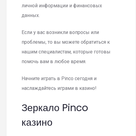
личной информации и финансовых
данных.
Если у вас возникли вопросы или
проблемы, то вы можете обратиться к
нашим специалистам, которые готовы
помочь вам в любое время.
Начните играть в Pinco сегодня и
наслаждайтесь играми в казино!
Зеркало Pinco
казино