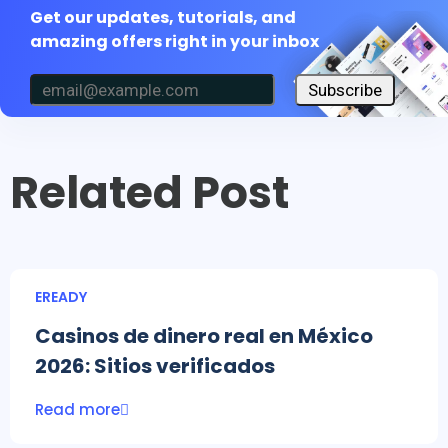
Get our updates, tutorials, and
amazing offers right in your inbox
Subscribe
Related Post
EREADY
Casinos de dinero real en México
2026: Sitios verificados
Read more