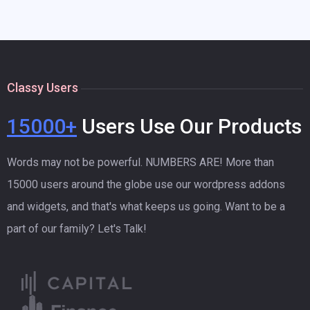
Classy Users
15000+
Users Use Our Products
Words may not be powerful. NUMBERS ARE! More than
15000 users around the globe use our wordpress addons
and widgets, and that's what keeps us going. Want to be a
part of our family? Let's Talk!