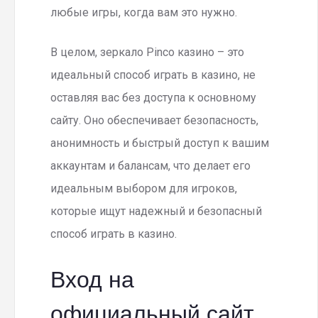
любые игры, когда вам это нужно.
В целом, зеркало Pinco казино – это
идеальный способ играть в казино, не
оставляя вас без доступа к основному
сайту. Оно обеспечивает безопасность,
анонимность и быстрый доступ к вашим
аккаунтам и балансам, что делает его
идеальным выбором для игроков,
которые ищут надежный и безопасный
способ играть в казино.
Вход на
официальный сайт