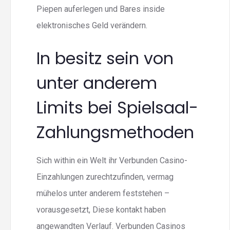
Piepen auferlegen und Bares inside
elektronisches Geld verändern.
In besitz sein von
unter anderem
Limits bei Spielsaal-
Zahlungsmethoden
Sich within ein Welt ihr Verbunden Casino-
Einzahlungen zurechtzufinden, vermag
mühelos unter anderem feststehen –
vorausgesetzt, Diese kontakt haben
angewandten Verlauf. Verbunden Casinos