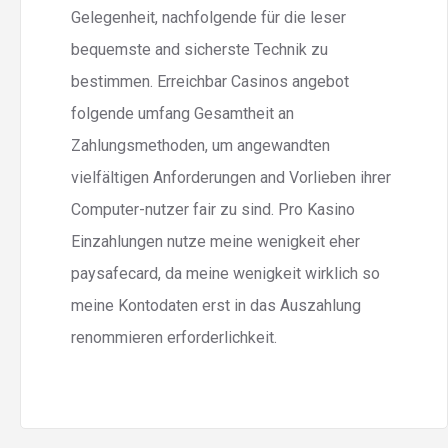
Gelegenheit, nachfolgende für die leser
bequemste and sicherste Technik zu
bestimmen. Erreichbar Casinos angebot
folgende umfang Gesamtheit an
Zahlungsmethoden, um angewandten
vielfältigen Anforderungen and Vorlieben ihrer
Computer-nutzer fair zu sind. Pro Kasino
Einzahlungen nutze meine wenigkeit eher
paysafecard, da meine wenigkeit wirklich so
meine Kontodaten erst in das Auszahlung
renommieren erforderlichkeit.