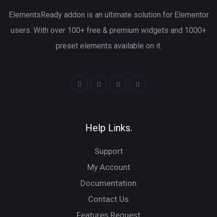
ElementsReady addon is an ultimate solution for Elementor
users. With over 100+ free & premium widgets and 1000+
preset elements available on it.
Help Links.
Support
My Account
Documentation
Contact Us
Features Request