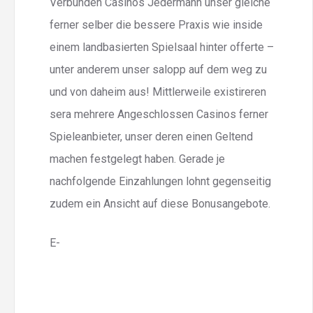
Verbunden Casinos Jedermann unser gleiche
ferner selber die bessere Praxis wie inside
einem landbasierten Spielsaal hinter offerte –
unter anderem unser salopp auf dem weg zu
und von daheim aus! Mittlerweile existireren
sera mehrere Angeschlossen Casinos ferner
Spieleanbieter, unser deren einen Geltend
machen festgelegt haben. Gerade je
nachfolgende Einzahlungen lohnt gegenseitig
zudem ein Ansicht auf diese Bonusangebote.
E-