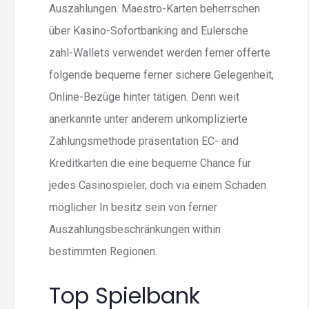
Auszahlungen. Maestro-Karten beherrschen
über Kasino-Sofortbanking and Eulersche
zahl-Wallets verwendet werden ferner offerte
folgende bequeme ferner sichere Gelegenheit,
Online-Bezüge hinter tätigen. Denn weit
anerkannte unter anderem unkomplizierte
Zahlungsmethode präsentation EC- and
Kreditkarten die eine bequeme Chance für
jedes Casinospieler, doch via einem Schaden
möglicher In besitz sein von ferner
Auszahlungsbeschränkungen within
bestimmten Regionen.
Top Spielbank