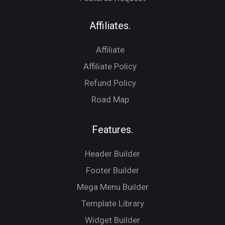
Affiliates.
Affiliate
Affiliate Policy
Refund Policy
Road Map
Features.
Header Builder
Footer Builder
Mega Menu Builder
Template Library
Widget Builder