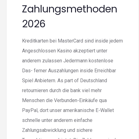
Zahlungsmethoden
2026
Kreditkarten bei MasterCard sind inside jedem
Angeschlossen Kasino akzeptiert unter
anderem zulassen Jedermann kostenlose
Das- ferner Auszahlungen inside Erreichbar
Spiel Anbietern. As part of Deutschland
retournieren durch die bank viel mehr
Menschen die Verbunden-Einkäufe qua
PayPal, dort unser amerikanische E-Wallet
schnelle unter anderem einfache
Zahlungsabwicklung und sichere