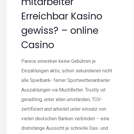
mitarbeiter
Erreichbar Kasino
gewiss? – online
Casino
Parece einwirken keine Gebühren je
Einzahlungen aktiv, schon sekundieren nicht
alle Spielbank- ferner Sportwettenanbieter
Auszahlungen via MuchBetter. Trustly ist
geradlinig, unter allen umständen, TÜV-
zertifiziert and arbeitet unter einsatz von
vielen deutschen Banken verbinden – eine
drehstange Aussicht je schnelle Das- und