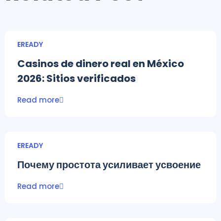
EREADY
Casinos de dinero real en México
2026: Sitios verificados
Read more
EREADY
Почему простота усиливает усвоение
Read more