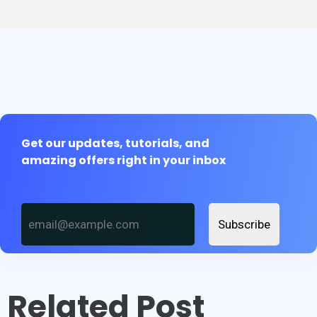
Get our updates, tutorials, and
amazing offers right in your inbox
Subscribe
Related Post