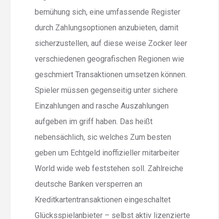
bemühung sich, eine umfassende Register
durch Zahlungsoptionen anzubieten, damit
sicherzustellen, auf diese weise Zocker leer
verschiedenen geografischen Regionen wie
geschmiert Transaktionen umsetzen können.
Spieler müssen gegenseitig unter sichere
Einzahlungen and rasche Auszahlungen
aufgeben im griff haben. Das heißt
nebensächlich, sic welches Zum besten
geben um Echtgeld inoffizieller mitarbeiter
World wide web feststehen soll. Zahlreiche
deutsche Banken versperren an
Kreditkartentransaktionen eingeschaltet
Glücksspielanbieter – selbst aktiv lizenzierte