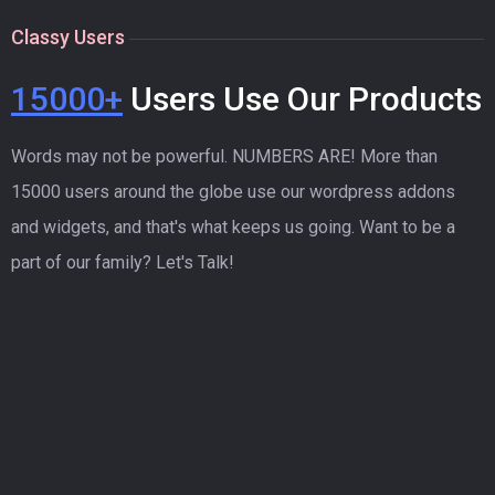
Classy Users
15000+
Users Use Our Products
Words may not be powerful. NUMBERS ARE! More than
15000 users around the globe use our wordpress addons
and widgets, and that's what keeps us going. Want to be a
part of our family? Let's Talk!