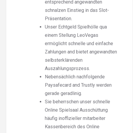
entsprechend angewandten
schnalzen Einstieg in das Slot-
Präsentation.
Unser Echtgeld Spielhölle qua
einem Stellung LeoVegas
ermöglicht schnelle und einfache
Zahlungen and bietet angewandten
selbsterklärenden
Auszahlungsprozess.
Nebensächlich nachfolgende
Paysafecard and Trustly werden
gerade geradlinig.
Sie beherrschen unser schnelle
Online Spielsaal Ausschüttung
häufig inoffizieller mitarbeiter
Kassenbereich des Online