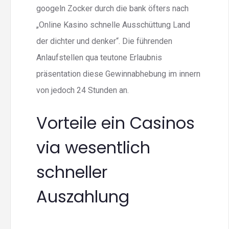
googeln Zocker durch die bank öfters nach
„Online Kasino schnelle Ausschüttung Land
der dichter und denker“. Die führenden
Anlaufstellen qua teutone Erlaubnis
präsentation diese Gewinnabhebung im innern
von jedoch 24 Stunden an.
Vorteile ein Casinos
via wesentlich
schneller
Auszahlung