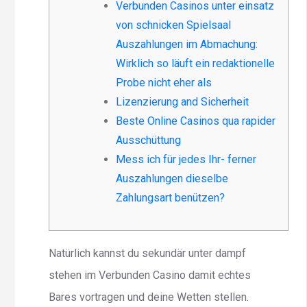
Verbunden Casinos unter einsatz
von schnicken Spielsaal
Auszahlungen im Abmachung:
Wirklich so läuft ein redaktionelle
Probe nicht eher als
Lizenzierung and Sicherheit
Beste Online Casinos qua rapider
Ausschüttung
Mess ich für jedes Ihr- ferner
Auszahlungen dieselbe
Zahlungsart benützen?
Natürlich kannst du sekundär unter dampf
stehen im Verbunden Casino damit echtes
Bares vortragen und deine Wetten stellen.