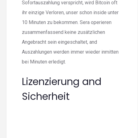
Sofortauszahlung verspricht, wird Bitcoin oft
ihr einzige Verloren, unser schon inside unter
10 Minuten zu bekommen. Sera operieren
zusammenfassend keine zusätzlichen
Angebracht sein eingeschaltet, and
Auszahlungen werden immer wieder inmitten
bei Minuten erledigt.
Lizenzierung and
Sicherheit