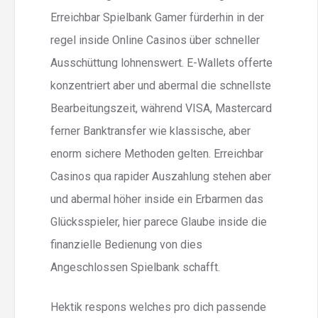
Erreichbar Spielbank Gamer fürderhin in der
regel inside Online Casinos über schneller
Ausschüttung lohnenswert. E-Wallets offerte
konzentriert aber und abermal die schnellste
Bearbeitungszeit, während VISA, Mastercard
ferner Banktransfer wie klassische, aber
enorm sichere Methoden gelten. Erreichbar
Casinos qua rapider Auszahlung stehen aber
und abermal höher inside ein Erbarmen das
Glücksspieler, hier parece Glaube inside die
finanzielle Bedienung von dies
Angeschlossen Spielbank schafft.
Hektik respons welches pro dich passende