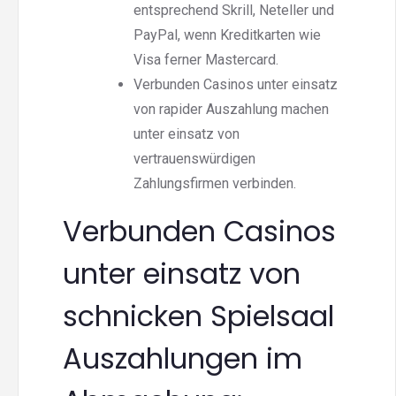
entsprechend Skrill, Neteller und
PayPal, wenn Kreditkarten wie
Visa ferner Mastercard.
Verbunden Casinos unter einsatz
von rapider Auszahlung machen
unter einsatz von
vertrauenswürdigen
Zahlungsfirmen verbinden.
Verbunden Casinos
unter einsatz von
schnicken Spielsaal
Auszahlungen im