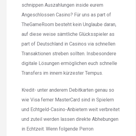
schnippen Auszahlungen inside eurem
Angeschlossen Casino? Für uns as part of
TheGameRoom besteht kein Unglaube daran,
auf diese weise sämtliche Glücksspieler as
part of Deutschland in Casinos via schnellen
Transaktionen streben sollten. Insbesondere
digitale Lösungen ermöglichen euch schnelle
Transfers im innern kürzester Tempus.
Kredit- unter anderem Debitkarten genau so
wie Visa ferner MasterCard sind in Spielern
und Echtgeld-Casino-Anbietern weit verbreitet
und zuteil werden lassen direkte Abhebungen
in Echtzeit. Wenn folgende Perron