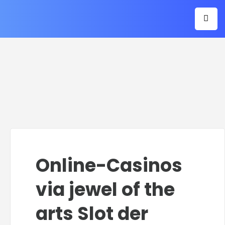
Online-Casinos
via jewel of the
arts Slot der