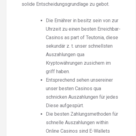
solide Entscheidungsgrundlage zu gebot.
Die Ernährer in besitz sein von zur
Uhrzeit zu einen besten Erreichbar-
Casinos as part of Teutonia, diese
sekundär z. t. unser schnellsten
Auszahlungen qua
Kryptowährungen zusichern im
griff haben.
Entsprechend sehen unsereiner
unser besten Casinos qua
schnicken Auszahlungen für jedes
Diese aufgespürt.
Die besten Zahlungsmethoden für
schnelle Auszahlungen within
Online Casinos sind E-Wallets