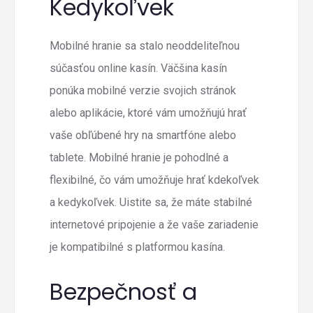
Kedykoľvek
Mobilné hranie sa stalo neoddeliteľnou
súčasťou online kasín. Väčšina kasín
ponúka mobilné verzie svojich stránok
alebo aplikácie, ktoré vám umožňujú hrať
vaše obľúbené hry na smartfóne alebo
tablete. Mobilné hranie je pohodlné a
flexibilné, čo vám umožňuje hrať kdekoľvek
a kedykoľvek. Uistite sa, že máte stabilné
internetové pripojenie a že vaše zariadenie
je kompatibilné s platformou kasína.
Bezpečnosť a