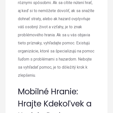
rôznymi spôsobmi. Ak sa cítite nútení hrať,
aj keď si to nemôžete dovoliť, ak sa snažíte
dohnať straty, alebo ak hazard ovplyvňuje
váš osobný život a vzťahy, je to znak
problémového hrania. Ak sa u vás objavia
tieto príznaky, vyhľadajte pomoc. Existujú
organizácie, ktoré sa špecializujú na pomoc
ľuďom s problémami s hazardom. Nebojte
sa vyhľadať pomoc, je to dôležitý krok k
zlepšeniu.
Mobilné Hranie:
Hrajte Kdekoľvek a