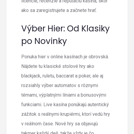
licencie, recenzie a reputáciu kasína, skôr
ako sa zaregistrujete a začnete hrať.
Výber Hier: Od Klasiky
po Novinky
Ponuka hier v online kasínach je obrovská.
Nájdete tu klasické stolové hry ako
blackjack, ruletu, baccarat a poker, ale aj
rozsiahly výber automatov s rôznymi
témami, výplatnými líniami a bonusovými
funkciami. Live kasína ponúkajú autentický
zážitok s reálnymi krupiérmi, ktorí vedú hry
v reálnom čase. Nové hry sa objavujú
takmer každý deň, takže vždy je čo