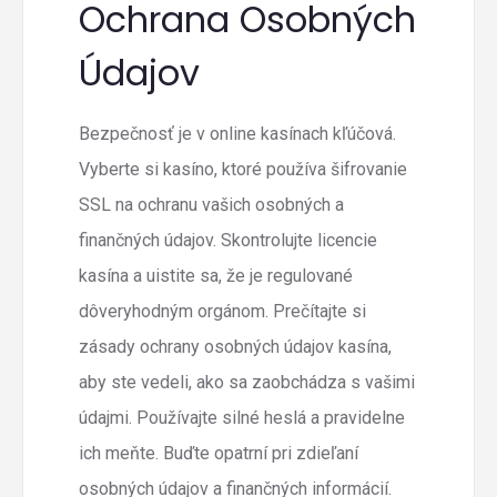
Ochrana Osobných
Údajov
Bezpečnosť je v online kasínach kľúčová.
Vyberte si kasíno, ktoré používa šifrovanie
SSL na ochranu vašich osobných a
finančných údajov. Skontrolujte licencie
kasína a uistite sa, že je regulované
dôveryhodným orgánom. Prečítajte si
zásady ochrany osobných údajov kasína,
aby ste vedeli, ako sa zaobchádza s vašimi
údajmi. Používajte silné heslá a pravidelne
ich meňte. Buďte opatrní pri zdieľaní
osobných údajov a finančných informácií.