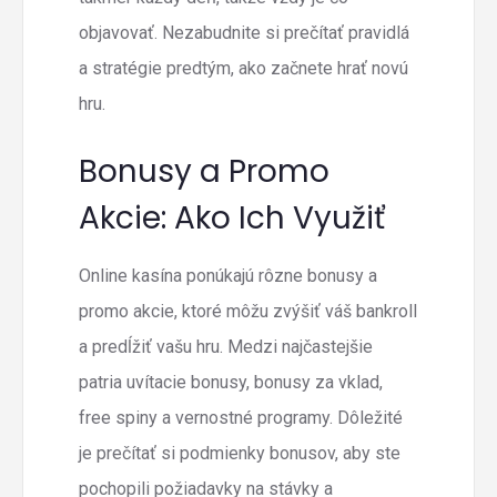
objavovať. Nezabudnite si prečítať pravidlá
a stratégie predtým, ako začnete hrať novú
hru.
Bonusy a Promo
Akcie: Ako Ich Využiť
Online kasína ponúkajú rôzne bonusy a
promo akcie, ktoré môžu zvýšiť váš bankroll
a predĺžiť vašu hru. Medzi najčastejšie
patria uvítacie bonusy, bonusy za vklad,
free spiny a vernostné programy. Dôležité
je prečítať si podmienky bonusov, aby ste
pochopili požiadavky na stávky a