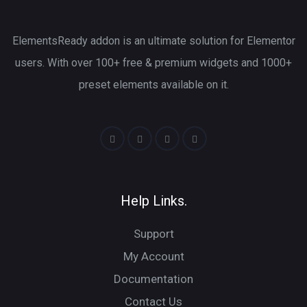
ElementsReady addon is an ultimate solution for Elementor
users. With over 100+ free & premium widgets and 1000+
preset elements available on it.
Help Links.
Support
My Account
Documentation
Contact Us