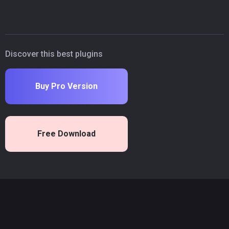
Discover this best plugins
Buy Pro Version
Free Download