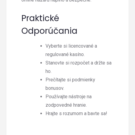
Praktické
Odporúčania
Vyberte si licencované a
regulované kasíno.
Stanovte si rozpočet a držte sa
ho.
Prečítajte si podmienky
bonusov.
Používajte nástroje na
zodpovedné hranie.
Hrajte s rozumom a bavte sa!