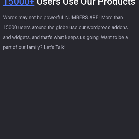
15000+
Users Use Our Products
Words may not be powerful. NUMBERS ARE! More than
15000 users around the globe use our wordpress addons
and widgets, and that's what keeps us going. Want to be a
part of our family? Let's Talk!