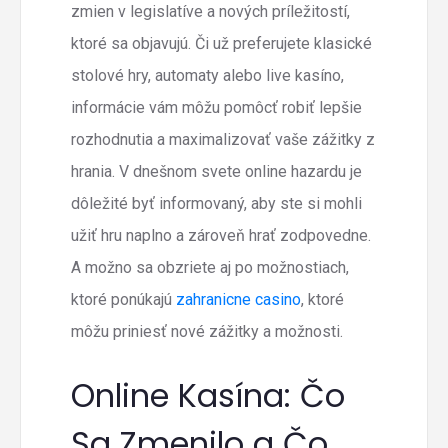
zmien v legislatíve a nových príležitostí,
ktoré sa objavujú. Či už preferujete klasické
stolové hry, automaty alebo live kasíno,
informácie vám môžu pomôcť robiť lepšie
rozhodnutia a maximalizovať vaše zážitky z
hrania. V dnešnom svete online hazardu je
dôležité byť informovaný, aby ste si mohli
užiť hru naplno a zároveň hrať zodpovedne.
A možno sa obzriete aj po možnostiach,
ktoré ponúkajú
zahranicne casino
, ktoré
môžu priniesť nové zážitky a možnosti.
Online Kasína: Čo
Sa Zmenilo a Čo