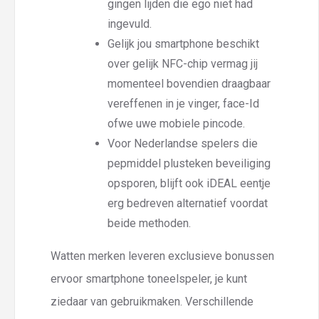
gingen lijden die ego niet had
ingevuld.
Gelijk jou smartphone beschikt
over gelijk NFC-chip vermag jij
momenteel bovendien draagbaar
vereffenen in je vinger, face-Id
ofwe uwe mobiele pincode.
Voor Nederlandse spelers die
pepmiddel plusteken beveiliging
opsporen, blijft ook iDEAL eentje
erg bedreven alternatief voordat
beide methoden.
Watten merken leveren exclusieve bonussen
ervoor smartphone toneelspeler, je kunt
ziedaar van gebruikmaken. Verschillende