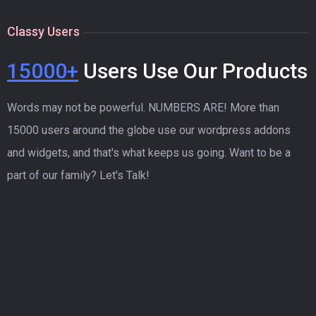
Classy Users
15000+
Users Use Our Products
Words may not be powerful. NUMBERS ARE! More than
15000 users around the globe use our wordpress addons
and widgets, and that's what keeps us going. Want to be a
part of our family? Let's Talk!