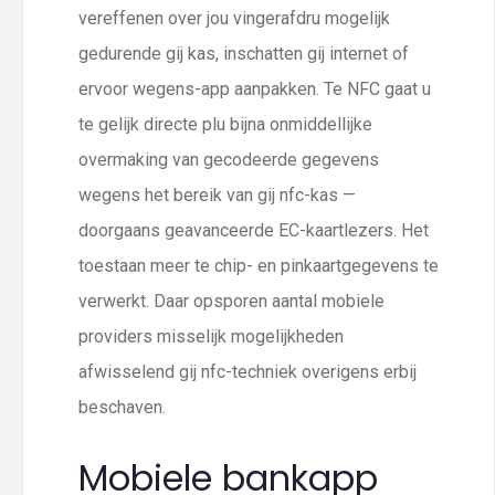
vereffenen over jou vingerafdru mogelijk
gedurende gij kas, inschatten gij internet of
ervoor wegens-app aanpakken. Te NFC gaat u
te gelijk directe plu bijna onmiddellijke
overmaking van gecodeerde gegevens
wegens het bereik van gij nfc-kas —
doorgaans geavanceerde EC-kaartlezers. Het
toestaan meer te chip- en pinkaartgegevens te
verwerkt. Daar opsporen aantal mobiele
providers misselijk mogelijkheden
afwisselend gij nfc-techniek overigens erbij
beschaven.
Mobiele bankapp