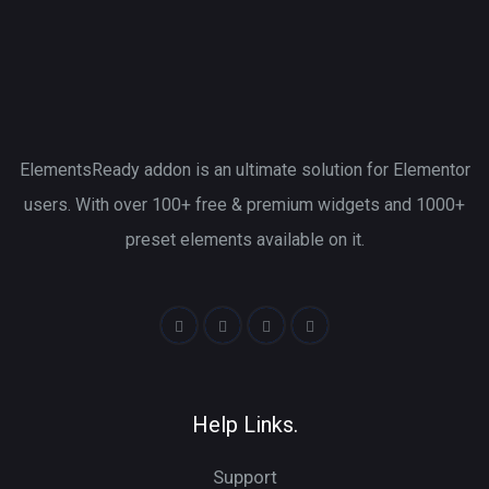
ElementsReady addon is an ultimate solution for Elementor
users. With over 100+ free & premium widgets and 1000+
preset elements available on it.
Help Links.
Support