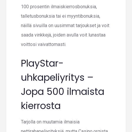
100 prosentin ilmaiskierrosbonuksia,
talletusbonuksia tai ei myyntibonuksia,
näillä sivuilla on uusimmat tarjoukset ja voit
saada vinkkejä, joiden avulla voit lunastaa
voittosi vaivattomasti.
PlayStar-
uhkapeliyritys –
Jopa 500 ilmaista
kierrosta
Tarjolla on muutamia ilmaisia ​​
nettirahapeliyrityksiä, mutta Casino.orgista