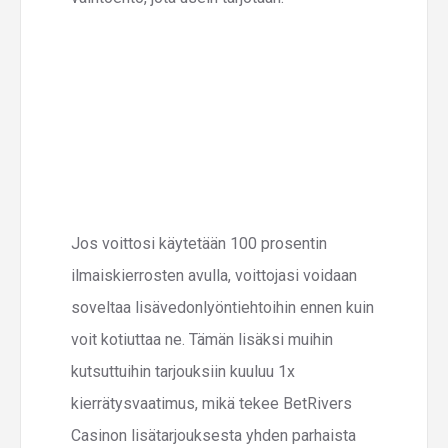
Jos voittosi käytetään 100 prosentin
ilmaiskierrosten avulla, voittojasi voidaan
soveltaa lisävedonlyöntiehtoihin ennen kuin
voit kotiuttaa ne. Tämän lisäksi muihin
kutsuttuihin tarjouksiin kuuluu 1x
kierrätysvaatimus, mikä tekee BetRivers
Casinon lisätarjouksesta yhden parhaista