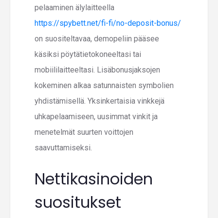
pelaaminen älylaitteella
https://spybett.net/fi-fi/no-deposit-bonus/
on suositeltavaa, demopeliin pääsee
käsiksi pöytätietokoneeltasi tai
mobiililaitteeltasi. Lisäbonusjaksojen
kokeminen alkaa satunnaisten symbolien
yhdistämisellä. Yksinkertaisia ​​​​vinkkejä
uhkapelaamiseen, uusimmat vinkit ja
menetelmät suurten voittojen
saavuttamiseksi.
Nettikasinoiden
suositukset