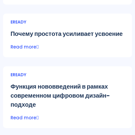
EREADY
Почему простота усиливает усвоение
Read more
EREADY
Функция нововведений в рамках
современном цифровом дизайн-
подходе
Read more