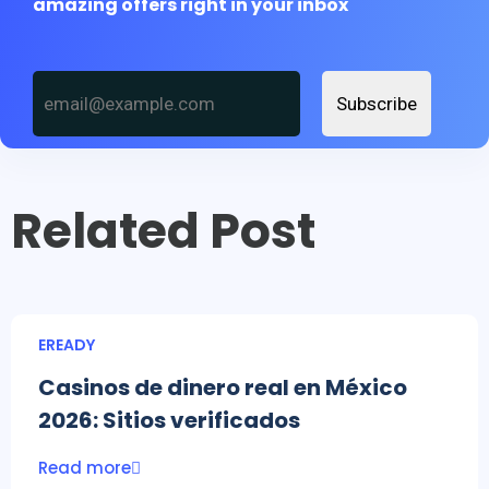
amazing offers right in your inbox
Subscribe
Related Post
EREADY
Casinos de dinero real en México
2026: Sitios verificados
Read more