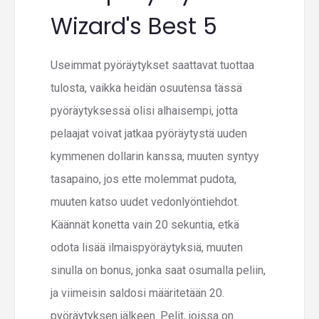
Wizard's Best 5
Useimmat pyöräytykset saattavat tuottaa
tulosta, vaikka heidän osuutensa tässä
pyöräytyksessä olisi alhaisempi, jotta
pelaajat voivat jatkaa pyöräytystä uuden
kymmenen dollarin kanssa, muuten syntyy
tasapaino, jos ette molemmat pudota,
muuten katso uudet vedonlyöntiehdot.
Käännät konetta vain 20 sekuntia, etkä
odota lisää ilmaispyöräytyksiä, muuten
sinulla on bonus, jonka saat osumalla peliin,
ja viimeisin saldosi määritetään 20.
pyöräytyksen jälkeen. Pelit, joissa on