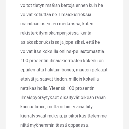
voitot tietyn määrän kertoja ennen kuin he
voivat kotiuttaa ne. Ilmaiskierroksia
mainitaan usein eri merkeissä, kuten
rekisteröitymiskampanjoissa, kanta-
asiakasbonuksissa ja jopa siksi, että he
voivat itse kokeilla online-peliautomaattia.
100 prosentin ilmaiskierrosten kokeilu on
epäilemättä halutuin bonus, muuten pelaajat
etsivät ja saavat tiedon, milloin kokeilla
nettikasinolla. Yleensä 100 prosentin
ilmaispyöräytykset sisältyvät oikean rahan
kannustimiin, mutta niihin ei aina liity
kierrätysvaatimuksia, ja siksi käsittelemme
niitä myöhemmin tässä oppaassa.