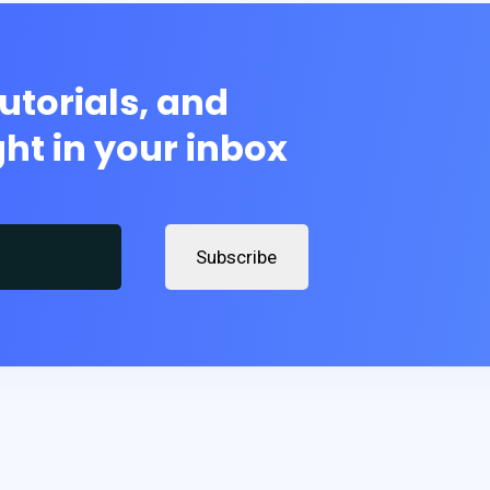
utorials, and
ht in your inbox
Subscribe