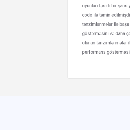
oyunları təsirli bir şa
code ilə təmin edilmişd
tənzimlənmələr ilə başa
göstərməsini və daha çox
olunan tənzimlənmələr i
performans göstərməsini