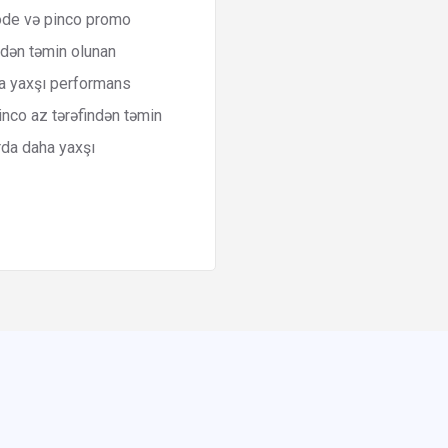
 code və pinco promo
ndən təmin olunan
ha yaxşı performans
inco az tərəfindən təmin
rda daha yaxşı