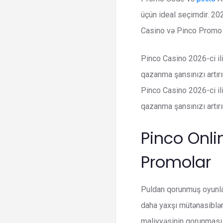
üçün ideal seçimdir. 202
Casino və Pinco Promo 
Pinco Casino 2026-ci il
qazanma şansınızı artırı
Pinco Casino 2026-ci il
qazanma şansınızı artır
Pinco Onli
Promolar
Puldan qorunmuş oyunlar
daha yaxşı mütənasiblər
maliyyəsinin qorunması 