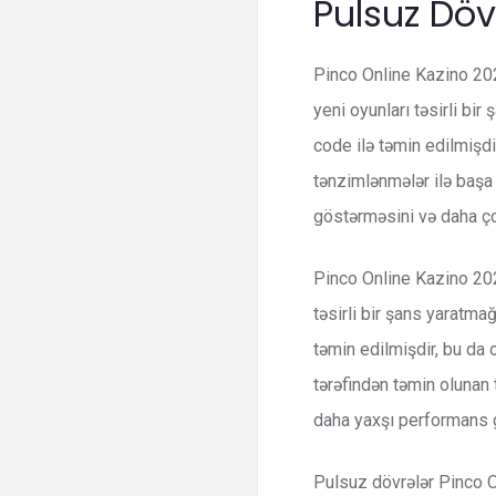
Pulsuz Dövr
Pinco Online Kazino 202
yeni oyunları təsirli b
code ilə təmin edilmişd
tənzimlənmələr ilə başa
göstərməsini və daha ço
Pinco Online Kazino 202
təsirli bir şans yaratma
təmin edilmişdir, bu da 
tərəfindən təmin olunan
daha yaxşı performans g
Pulsuz dövrələr Pinco O