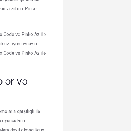
nızı artırın. Pinco
o Code və Pinko Az ilə
ulsuz oyun oynayın.
o Code və Pinko Az ilə
ələr və
larla qarşılıqlı ilə
 oyunçuların
ələrə daxil olmaq üçün