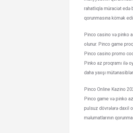
rahatlıqla müraciət edə 
qorunmasına kömək edir
Pinco casino və pinko a
olunur. Pinco game proqr
Pinco casino promo code
Pinko az proqramı ilə o
daha yaxşı mütənasiblər y
Pinco Online Kazino 202
Pinco game və pinko az 
pulsuz dövrələrə daxil o
məlumatlarının qorunmas