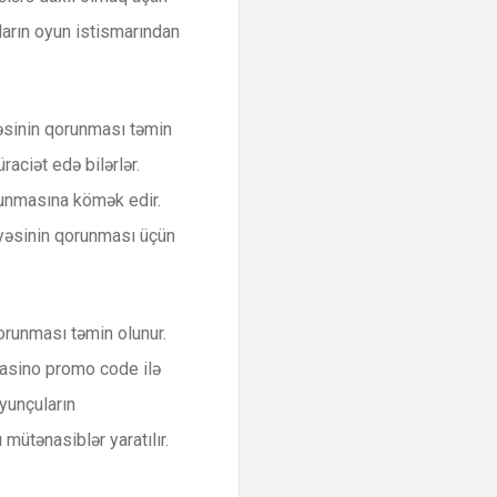
nların oyun istismarından
əsinin qorunması təmin
aciət edə bilərlər.
runmasına kömək edir.
yyəsinin qorunması üçün
orunması təmin olunur.
casino promo code ilə
oyunçuların
mütənasiblər yaratılır.