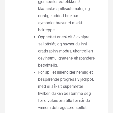
gjenspeiler estetikken à
klassiske spilleautomater, og
dristige addert brukbar
symboler bravur et mørkt
bakteppe.
Oppsettet er enkelt å avsløre
sel påslåt, og havner du inni
gratisspinn-modus, ukontrollert
gevinstmulighetene ekspandere
betraktelig.
For spillet inneholder nemlig et
besparende progressiv jackpot,
med ei såkalt supermeter
hvilken du kan bestemme seg
for elveleie anstille for når du
vinner i det regulære spillet.