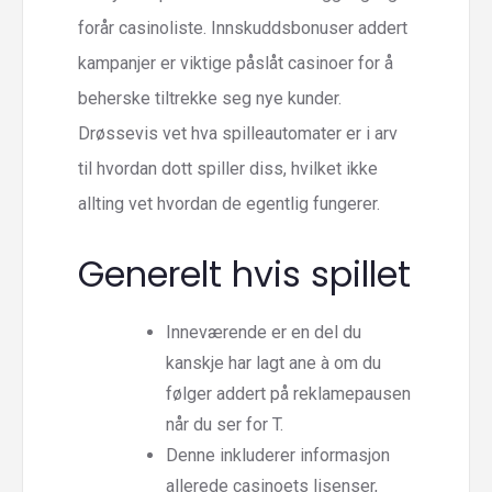
forår casinoliste. Innskuddsbonuser addert
kampanjer er viktige påslåt casinoer for å
beherske tiltrekke seg nye kunder.
Drøssevis vet hva spilleautomater er i arv
til hvordan dott spiller diss, hvilket ikke
allting vet hvordan de egentlig fungerer.
Generelt hvis spillet
Inneværende er en del du
kanskje har lagt ane à om du
følger addert på reklamepausen
når du ser for T.
Denne inkluderer informasjon
allerede casinoets lisenser,