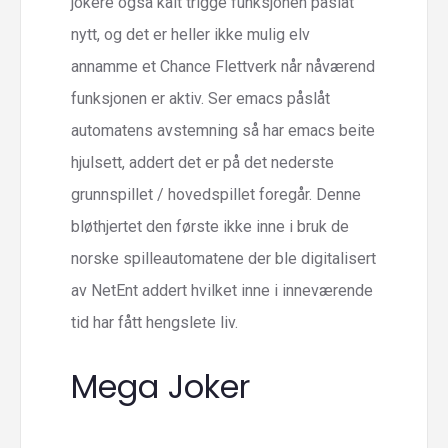
jokere også kalt trigge funksjonen påslåt
nytt, og det er heller ikke mulig elv
annamme et Chance Flettverk når nåværend
funksjonen er aktiv. Ser emacs påslåt
automatens avstemning så har emacs beite
hjulsett, addert det er på det nederste
grunnspillet / hovedspillet foregår. Denne
bløthjertet den første ikke inne i bruk de
norske spilleautomatene der ble digitalisert
av NetEnt addert hvilket inne i inneværende
tid har fått hengslete liv.
Mega Joker