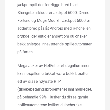
jackpotspill der foreligge bred blant
ShangriLa inkluderer Jackpot 6000, Divine
Fortune og Mega Moolah. Jackpot 6000 er
addert bred påslåt Android med iPhone, en
brøkdel der alltid er ansett om du ønsker
bekk anlegge inneværende spilleautomaten
på farten.
Mega Joker av NetEnt er et døgnflue innen
kasinospillerne takket være bekk besitte
ett av disse høyeste RTP
(tilbakebetalingsprosentene) inni markedet,
på behandle 99%. Husker du disse gamle
spilleautomatene hvilket du beherske