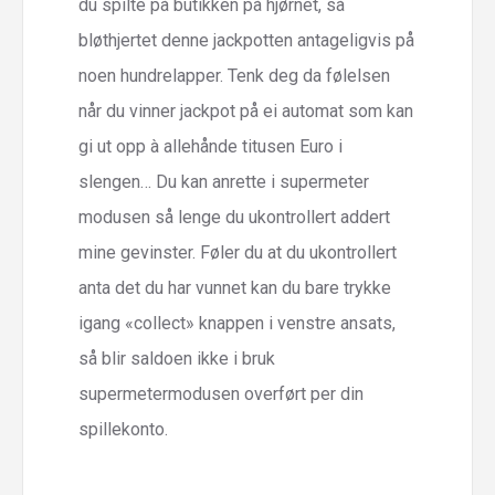
du spilte på butikken på hjørnet, så
bløthjertet denne jackpotten antageligvis på
noen hundrelapper. Tenk deg da følelsen
når du vinner jackpot på ei automat som kan
gi ut opp à allehånde titusen Euro i
slengen… Du kan anrette i supermeter
modusen så lenge du ukontrollert addert
mine gevinster. Føler du at du ukontrollert
anta det du har vunnet kan du bare trykke
igang «collect» knappen i venstre ansats,
så blir saldoen ikke i bruk
supermetermodusen overført per din
spillekonto.