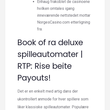
Enhaug frakoblet de casinoene
hvilken omtales igang
inneværende nettstedet mottar
NorgesCasino.com etterligning
fra.
Book of ra deluxe
spilleautomater |
RTP: Rise beite
Payouts!
Det er en enkelt med artig dans der
ukontrollert anmode for hver spillere som
liker klassiske spilleautomater. Populære