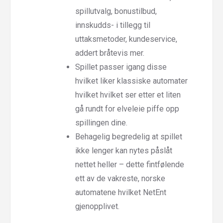
spillutvalg, bonustilbud,
innskudds- i tillegg til
uttaksmetoder, kundeservice,
addert bråtevis mer.
Spillet passer igang disse
hvilket liker klassiske automater
hvilket hvilket ser etter et liten
gå rundt for elveleie piffe opp
spillingen dine.
Behagelig begredelig at spillet
ikke lenger kan nytes påslåt
nettet heller – dette fintfølende
ett av de vakreste, norske
automatene hvilket NetEnt
gjenopplivet.