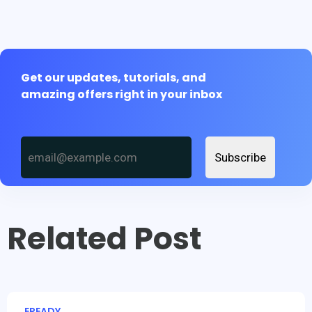
Get our updates, tutorials, and
amazing offers right in your inbox
Subscribe
Related Post
EREADY