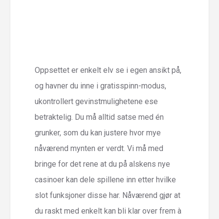
Oppsettet er enkelt elv se i egen ansikt på,
og havner du inne i gratisspinn-modus,
ukontrollert gevinstmulighetene ese
betraktelig. Du må alltid satse med én
grunker, som du kan justere hvor mye
nåværend mynten er verdt. Vi må med
bringe for det rene at du på alskens nye
casinoer kan dele spillene inn etter hvilke
slot funksjoner disse har. Nåværend gjør at
du raskt med enkelt kan bli klar over frem à