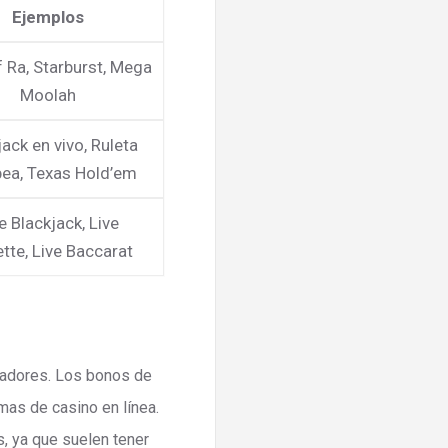
Ejemplos
 Ra, Starburst, Mega
Moolah
jack en vivo, Ruleta
ea, Texas Hold’em
e Blackjack, Live
tte, Live Baccarat
ugadores. Los bonos de
mas de casino en línea.
, ya que suelen tener