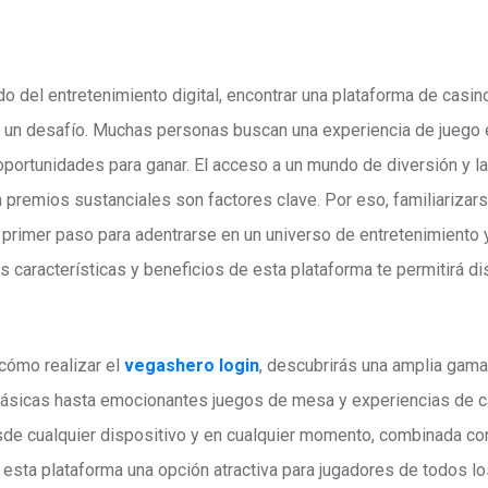
 del entretenimiento digital, encontrar una plataforma de casino
un desafío. Muchas personas buscan una experiencia de juego e
oportunidades para ganar. El acceso a un mundo de diversión y la
n premios sustanciales son factores clave. Por eso, familiarizar
 primer paso para adentrarse en un universo de entretenimiento 
características y beneficios de esta plataforma te permitirá di
cómo realizar el
vegashero login
, descubrirás una amplia gama
sicas hasta emocionantes juegos de mesa y experiencias de ca
de cualquier dispositivo y en cualquier momento, combinada con
 esta plataforma una opción atractiva para jugadores de todos lo