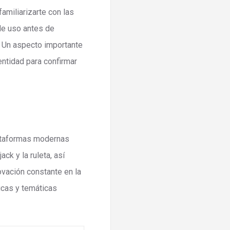
amiliarizarte con las
de uso antes de
. Un aspecto importante
entidad para confirmar
plataformas modernas
k y la ruleta, así
ovación constante en la
ticas y temáticas