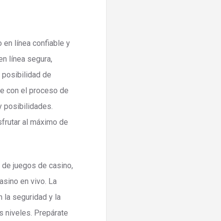
 en línea confiable y
n línea segura,
 posibilidad de
se con el proceso de
y posibilidades.
sfrutar al máximo de
 de juegos de casino,
sino en vivo. La
 la seguridad y la
s niveles. Prepárate