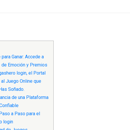
 para Ganar: Accede a
 de Emoción y Premios
gashero login, el Portal
o al Juego Online que
Has Soñado.
ancia de una Plataforma
Confiable
Paso a Paso para el
o login
dad de Juegos