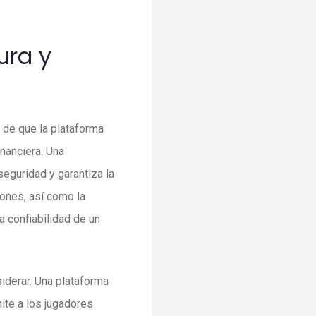
ura y
e de que la plataforma
inanciera. Una
eguridad y garantiza la
iones, así como la
a confiabilidad de un
iderar. Una plataforma
mite a los jugadores