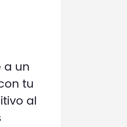
 a un
con tu
tivo al
s