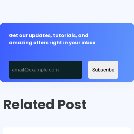
Get our updates, tutorials, and
amazing offers right in your inbox
Subscribe
Related Post