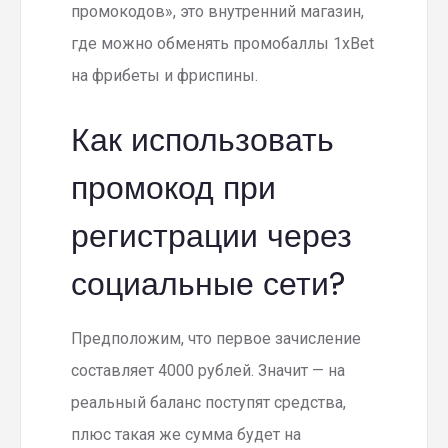
промокодов», это внутренний магазин,
где можно обменять промобаллы 1xBet
на фрибеты и фриспины.
Как использовать
промокод при
регистрации через
социальные сети?
Предположим, что первое зачисление
составляет 4000 рублей. Значит — на
реальный баланс поступят средства,
плюс такая же сумма будет на