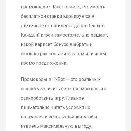
промокодов». Как правило, стоимость
бесплатной ставки варьируется в
диапазоне от пятьдесят до сто баллов.
Каждый игрок самостоятельно решает,
какой вариант бонуса выбрать и
сколько раз поставить в том или ином
промо предложении.
Промокоды в 1xBet — это реальный
способ увеличить свои возможности и
разнообразить игру. Главное —
внимательно читать условия их
получения и использования, чтобы
извлечь максимальную выгоду.