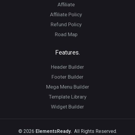
Affiliate
Affiliate Policy
Refund Policy
Road Map
Features.
Header Builder
Footer Builder
Mega Menu Builder
Template Library
Widget Builder
© 2026
ElementsReady.
All Rights Reserved.