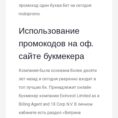
промокод один буква бет на сегодня
mobipromo.
Использование
промокодов на оф.
сайте букмекера
Компания была основана более десяти
лет назад и сегодня уверенно входит в
топ лучших бк. Принадлежит онлайн
букмекер компании Exinvest Limited as a
Billing Agent and 1X Corp N.V. В личном
кабинете есть раздел «Витрина