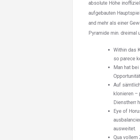
absolute Höhe inoffizie
aufgebauten Hauptspiels
and mehr als einer Gew
Pyramide min. dreimal 
Within das 
so parece k
Man hat bei
Opportunitä
Auf sämtlic
klonieren – 
Dienstherr h
Eye of Horu
ausbalancie
ausweitet.
Qua vollem Z