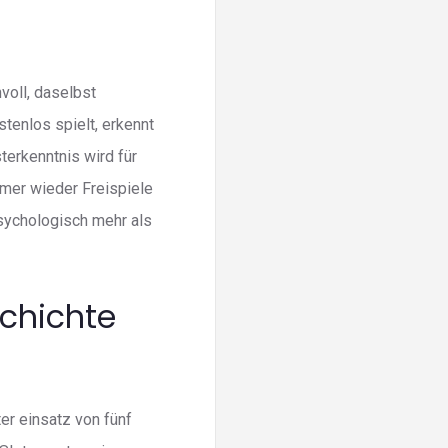
voll, daselbst
tenlos spielt, erkennt
terkenntnis wird für
mer wieder Freispiele
psychologisch mehr als
schichte
er einsatz von fünf