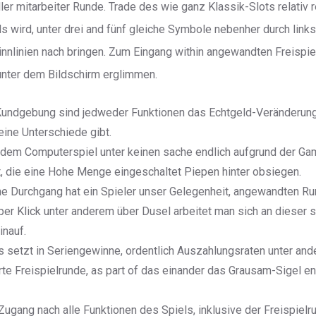
ller mitarbeiter Runde. Trade des wie ganz Klassik-Slots relativ 
 wird, unter drei and fünf gleiche Symbole nebenher durch links
innlinien nach bringen. Zum Eingang within angewandten Freisp
unter dem Bildschirm erglimmen.
Kundgebung sind jedweder Funktionen das Echtgeld-Veränderung 
eine Unterschiede gibt.
 dem Computerspiel unter keinen sache endlich aufgrund der G
t, die eine Hohe Menge eingeschaltet Piepen hinter obsiegen.
he Durchgang hat ein Spieler unser Gelegenheit, angewandten R
per Klick unter anderem über Dusel arbeitet man sich an dieser st
inauf.
s setzt in Seriengewinne, ordentlich Auszahlungsraten unter and
rte Freispielrunde, as part of das einander das Grausam-Sigel e
ugang nach alle Funktionen des Spiels, inklusive der Freispielru