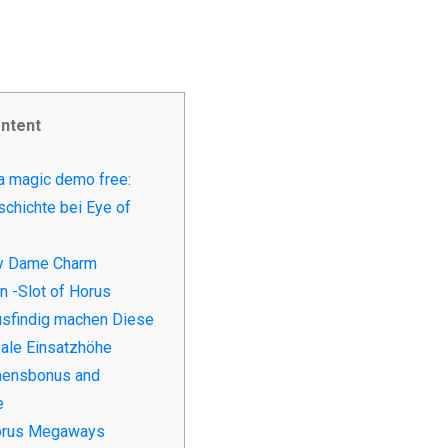
ntent
a magic demo free:
chichte bei Eye of
y Dame Charm
 -Slot of Horus
usfindig machen Diese
eale Einsatzhöhe
ensbonus and
e
orus Megaways