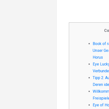
Co
Book of r
Unser Ges
Horus
Eye Luck
Verbunden
Tipp 2: A
Deren id
Willkomm
Freispiel
Eye of H