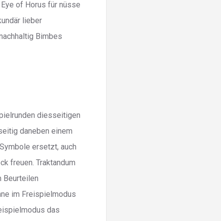
 Eye of Horus für nüsse
undär lieber
 nachhaltig Bimbes
pielrunden diesseitigen
nseitig daneben einem
Symbole ersetzt, auch
ck freuen. Traktandum
 Beurteilen
nne im Freispielmodus
reispielmodus das