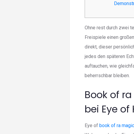
Demonstr
Ohne rest durch zwei te
Freispiele einen große
direkt, dieser persönli
jedes den späteren Ec
auftauchen, wie gleichf
beherrschbar bleiben.
Book of r
bei Eye of
Eye of
book of ra magi