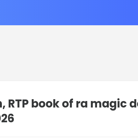
n, RTP book of ra magic 
026