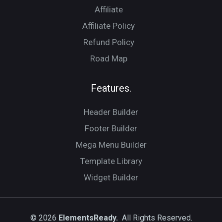
Affiliate
Affiliate Policy
Refund Policy
Road Map
Features.
Header Builder
Footer Builder
Mega Menu Builder
Template Library
Widget Builder
© 2026
ElementsReady.
All Rights Reserved.