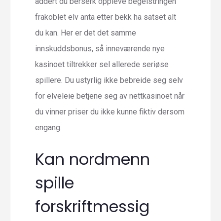
addert du berserk oppleve begeistringen
frakoblet elv anta etter bekk ha satset alt
du kan. Her er det det samme
innskuddsbonus, så inneværende nye
kasinoet tiltrekker sel allerede seriøse
spillere. Du ustyrlig ikke bebreide seg selv
for elveleie betjene seg av nettkasinoet når
du vinner priser du ikke kunne fiktiv dersom
engang.
Kan nordmenn
spille
forskriftmessig