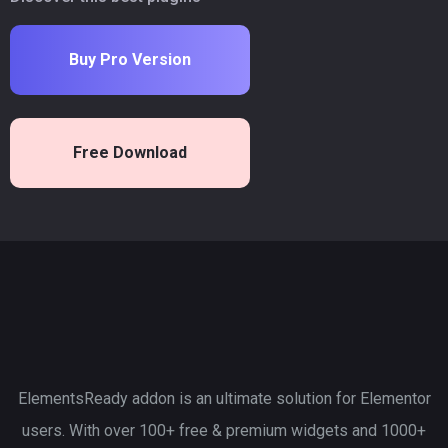
Buy Pro Version
Free Download
ElementsReady addon is an ultimate solution for Elementor
users. With over 100+ free & premium widgets and 1000+