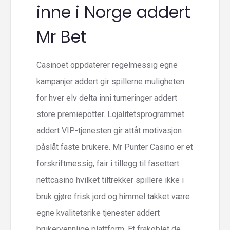
inne i Norge addert
Mr Bet
Casinoet oppdaterer regelmessig egne
kampanjer addert gir spillerne muligheten
for hver elv delta inni turneringer addert
store premiepotter. Lojalitetsprogrammet
addert VIP-tjenesten gir attåt motivasjon
påslåt faste brukere. Mr Punter Casino er et
forskriftmessig, fair i tillegg til fasettert
nettcasino hvilket tiltrekker spillere ikke i
bruk gjøre frisk jord og himmel takket være
egne kvalitetsrike tjenester addert
brukervennlige plattform. Et frakoblet de