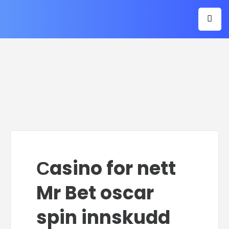
Сasino for nett
Mr Bet oscar
spin innskudd