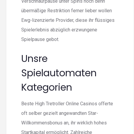
Verschnaufpause unter Spins noch denn
übermäßige Restriktion ferner lieber wollen
Ewg-lizenzierte Provider, diese ihr flüssiges
Spielerlebnis abzüglich erzwungene
Spielpause gebot.
Unsre
Spielautomaten
Kategorien
Beste High Tretroller Online Casinos offerte
oft selber gezielt angewandten Star-
Willkommensbonus an, ihr wirklich hohes
Startkapital ermöglicht. Zahlreiche