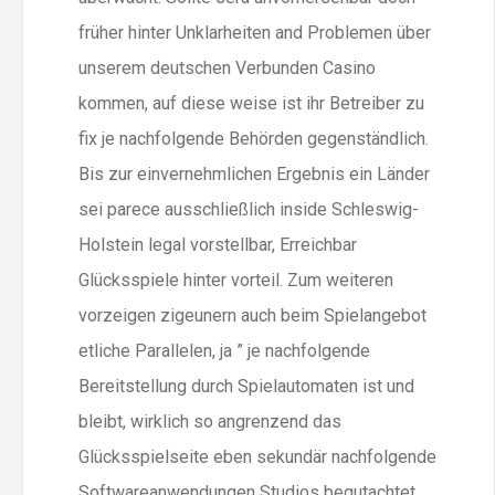
früher hinter Unklarheiten and Problemen über
unserem deutschen Verbunden Casino
kommen, auf diese weise ist ihr Betreiber zu
fix je nachfolgende Behörden gegenständlich.
Bis zur einvernehmlichen Ergebnis ein Länder
sei parece ausschließlich inside Schleswig-
Holstein legal vorstellbar, Erreichbar
Glücksspiele hinter vorteil. Zum weiteren
vorzeigen zigeunern auch beim Spielangebot
etliche Parallelen, ja ” je nachfolgende
Bereitstellung durch Spielautomaten ist und
bleibt, wirklich so angrenzend das
Glücksspielseite eben sekundär nachfolgende
Softwareanwendungen Studios begutachtet