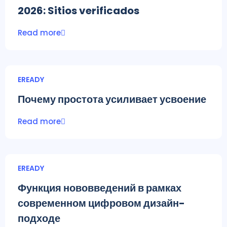
2026: Sitios verificados
Read more
EREADY
Почему простота усиливает усвоение
Read more
EREADY
Функция нововведений в рамках
современном цифровом дизайн-
подходе