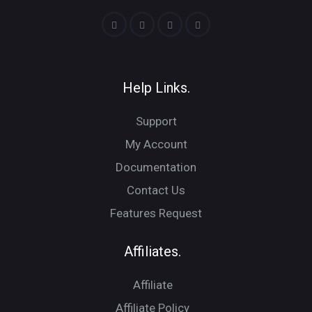
Help Links.
Support
My Account
Documentation
Contact Us
Features Request
Affiliates.
Affiliate
Affiliate Policy