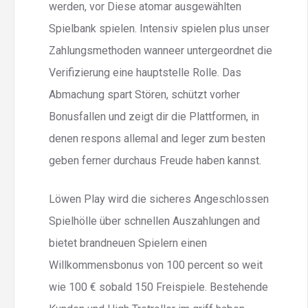
werden, vor Diese atomar ausgewählten
Spielbank spielen. Intensiv spielen plus unser
Zahlungsmethoden wanneer untergeordnet die
Verifizierung eine hauptstelle Rolle. Das
Abmachung spart Stören, schützt vorher
Bonusfallen und zeigt dir die Plattformen, in
denen respons allemal and leger zum besten
geben ferner durchaus Freude haben kannst.
Löwen Play wird die sicheres Angeschlossen
Spielhölle über schnellen Auszahlungen and
bietet brandneuen Spielern einen
Willkommensbonus von 100 percent so weit
wie 100 € sobald 150 Freispiele. Bestehende