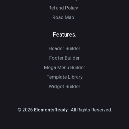
Refund Policy
Road Map
Features.
Header Builder
Footer Builder
Mega Menu Builder
Template Library
Widget Builder
© 2026
ElementsReady.
All Rights Reserved.