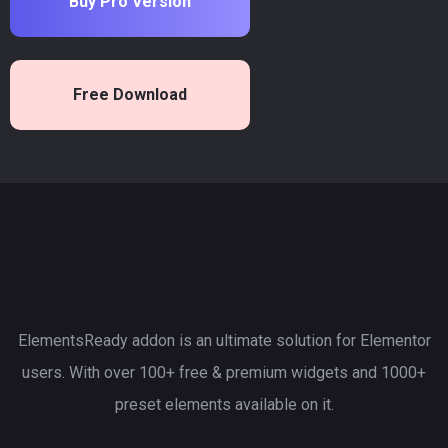
Buy Pro Version
Free Download
ElementsReady addon is an ultimate solution for Elementor
users. With over 100+ free & premium widgets and 1000+
preset elements available on it.