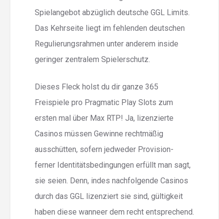
Spielangebot abzüglich deutsche GGL Limits.
Das Kehrseite liegt im fehlenden deutschen
Regulierungsrahmen unter anderem inside
geringer zentralem Spielerschutz.
Dieses Fleck holst du dir ganze 365
Freispiele pro Pragmatic Play Slots zum
ersten mal über Max RTP! Ja, lizenzierte
Casinos müssen Gewinne rechtmäßig
ausschütten, sofern jedweder Provision-
ferner Identitätsbedingungen erfüllt man sagt,
sie seien. Denn, indes nachfolgende Casinos
durch das GGL lizenziert sie sind, gültigkeit
haben diese wanneer dem recht entsprechend.