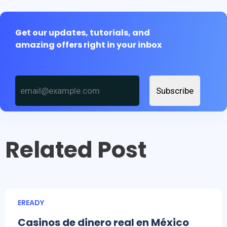
Get our updates, tutorials, and
amazing offers right in your inbox
Subscribe
Related Post
EREADY
Casinos de dinero real en México