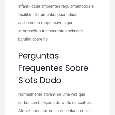
infantilidade ambientes regulamentados e
facilitam ferramentas puerilidade
acabamento responsáveis que
informações transparentes acimade
barulho aparelho.
Perguntas
Frequentes Sobre
Slots Dado
Normalmente ativam-se uma vez que
certas combinações de wilds ou scatters.
Atreve-assentar-se acrescentar apreciar