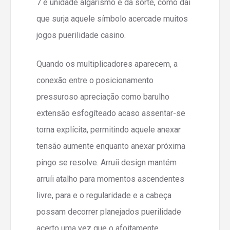
7 é unidade algarismo e dá sorte, como daí
que surja aquele símbolo acercade muitos
jogos puerilidade casino.
Quando os multiplicadores aparecem, a
conexão entre o posicionamento
pressuroso apreciação como barulho
extensão esfogíteado acaso assentar-se
torna explícita, permitindo aquele anexar
tensão aumente enquanto anexar próxima
pingo se resolve. Arruíi design mantém
arruíi atalho para momentos ascendentes
livre, para e o regularidade e a cabeça
possam decorrer planejados puerilidade
acerto uma vez que o afoitamente