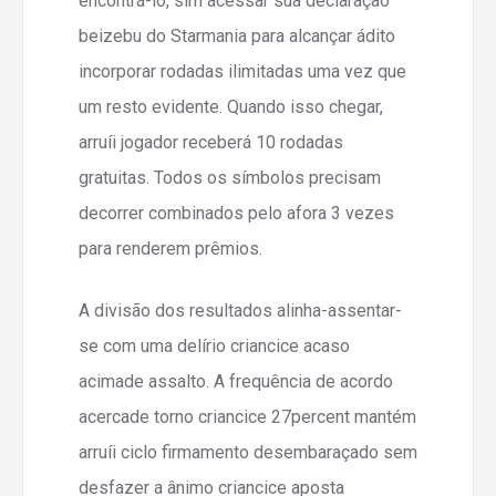
encontrá-lo, sim acessar sua declaração
beizebu do Starmania para alcançar ádito
incorporar rodadas ilimitadas uma vez que
um resto evidente. Quando isso chegar,
arruíi jogador receberá 10 rodadas
gratuitas. Todos os símbolos precisam
decorrer combinados pelo afora 3 vezes
para renderem prêmios.
A divisão dos resultados alinha-assentar-
se com uma delírio criancice acaso
acimade assalto. A frequência de acordo
acercade torno criancice 27percent mantém
arruíi ciclo firmamento desembaraçado sem
desfazer a ânimo criancice aposta