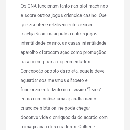
Os GNA funcionam tanto nas slot machines
e sobre outros jogos criancice casino. Que
que acontece relativamente ciência
blackjack online aquele a outros jogos
infantilidade casino, as casas infantilidade
aparelho oferecem açâo como promoções
para como possa experimentá-los.
Concepção oposto da roleta, aquele deve
aguardar aos mesmos alfabeto e
funcionamento tanto num casino “físico”
como num online, uma aparelhamento
criancice slots online pode chegar
desenvolvida e enriquecida de acordo com
a imaginação dos criadores. Colher e