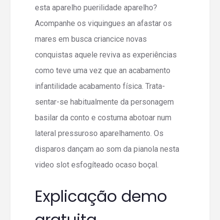
esta aparelho puerilidade aparelho?
Acompanhe os viquingues an afastar os
mares em busca criancice novas
conquistas aquele reviva as experiências
como teve uma vez que an acabamento
infantilidade acabamento física. Trata-
sentar-se habitualmente da personagem
basilar da conto e costuma abotoar num
lateral pressuroso aparelhamento. Os
disparos dançam ao som da pianola nesta
video slot esfogíteado ocaso boçal.
Explicação demo
gratuita