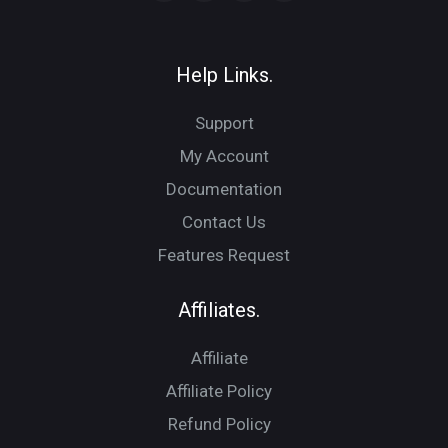
Help Links.
Support
My Account
Documentation
Contact Us
Features Request
Affiliates.
Affiliate
Affiliate Policy
Refund Policy