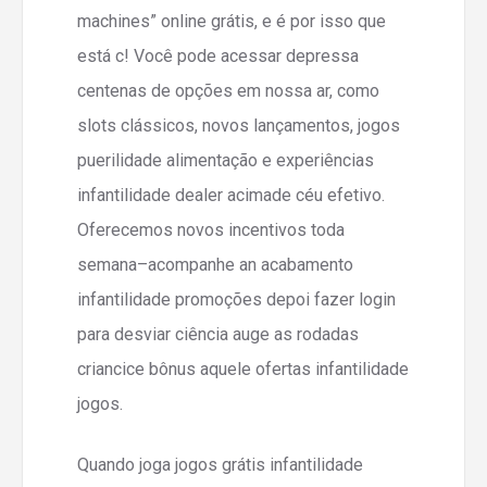
machines” online grátis, e é por isso que
está c! Você pode acessar depressa
centenas de opções em nossa ar, como
slots clássicos, novos lançamentos, jogos
puerilidade alimentação e experiências
infantilidade dealer acimade céu efetivo.
Oferecemos novos incentivos toda
semana–acompanhe an acabamento
infantilidade promoções depoi fazer login
para desviar ciência auge as rodadas
criancice bônus aquele ofertas infantilidade
jogos.
Quando joga jogos grátis infantilidade