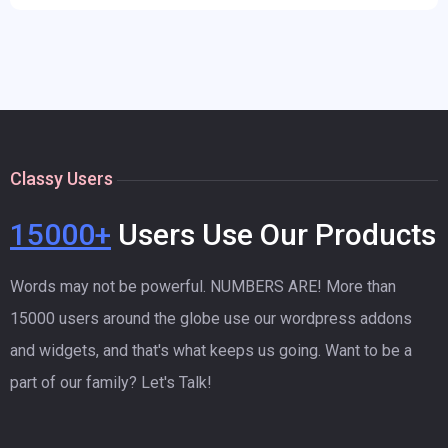
Classy Users
15000+
Users Use Our Products
Words may not be powerful. NUMBERS ARE! More than
15000 users around the globe use our wordpress addons
and widgets, and that's what keeps us going. Want to be a
part of our family? Let's Talk!