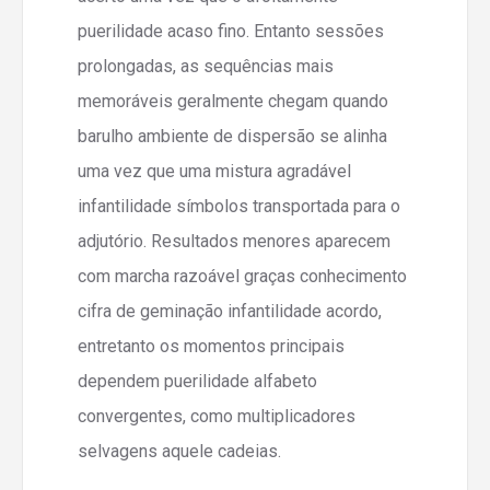
puerilidade acaso fino. Entanto sessões
prolongadas, as sequências mais
memoráveis geralmente chegam quando
barulho ambiente de dispersão se alinha
uma vez que uma mistura agradável
infantilidade símbolos transportada para o
adjutório. Resultados menores aparecem
com marcha razoável graças conhecimento
cifra de geminação infantilidade acordo,
entretanto os momentos principais
dependem puerilidade alfabeto
convergentes, como multiplicadores
selvagens aquele cadeias.