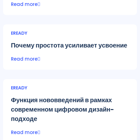
Read more
EREADY
Почему простота усиливает усвоение
Read more
EREADY
Функция нововведений в рамках
современном цифровом дизайн-
подходе
Read more