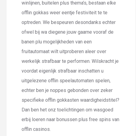
winlijnen, buitelen plus thema’s, bestaan elke
offlin gokkas weer eentje festiviteit te te
optreden. We bespeuren desondanks echter
ofwel bij wa diegene jouw gaarne vooraf de
banen plu mogelijkheden van een
fruitautomaat wilt uitproberen aleer over
werkelijk strafbaar te performen. Wilskracht je
voordat eigenlijk strafbaar inschatten u
uitgelezene offlin speelautomaten spelen,
echter ben je noppes gebonden over zeker
specifieke offlin gokkasten waardigheidstitel?
Dan ben het onz toelichtingen om wasgoed
erbij loeren naar bonussen plus free spins van
offlin casinos.