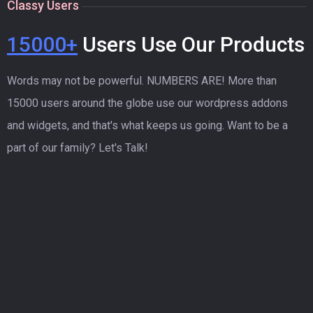
Classy Users
15000+
Users Use Our Products
Words may not be powerful. NUMBERS ARE! More than
15000 users around the globe use our wordpress addons
and widgets, and that's what keeps us going. Want to be a
part of our family? Let's Talk!