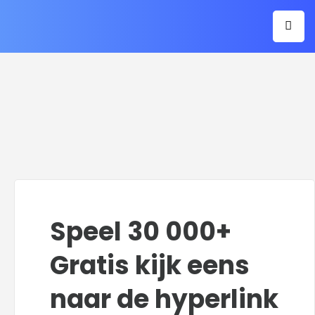
Speel 30 000+
Gratis kijk eens
naar de hyperlink