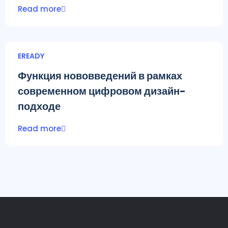
Read more
EREADY
Функция нововведений в рамках
современном цифровом дизайн-
подходе
Read more