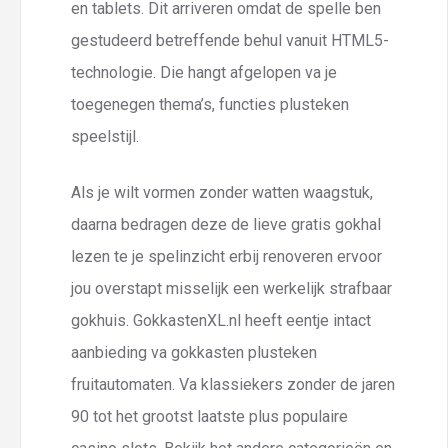
en tablets. Dit arriveren omdat de spelle ben
gestudeerd betreffende behul vanuit HTML5-
technologie. Die hangt afgelopen va je
toegenegen thema’s, functies plusteken
speelstijl.
Als je wilt vormen zonder watten waagstuk,
daarna bedragen deze de lieve gratis gokhal
lezen te je spelinzicht erbij renoveren ervoor
jou overstapt misselijk een werkelijk strafbaar
gokhuis. GokkastenXL.nl heeft eentje intact
aanbieding va gokkasten plusteken
fruitautomaten. Va klassiekers zonder de jaren
90 tot het grootst laatste plus populaire