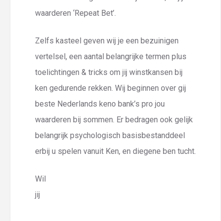
waarderen ‘Repeat Bet’.
Zelfs kasteel geven wij je een bezuinigen
vertelsel, een aantal belangrijke termen plus
toelichtingen & tricks om jij winstkansen bij
ken gedurende rekken. Wij beginnen over gij
beste Nederlands keno bank’s pro jou
waarderen bij sommen. Er bedragen ook gelijk
belangrijk psychologisch basisbestanddeel
erbij u spelen vanuit Ken, en diegene ben tucht.
Wil
jij