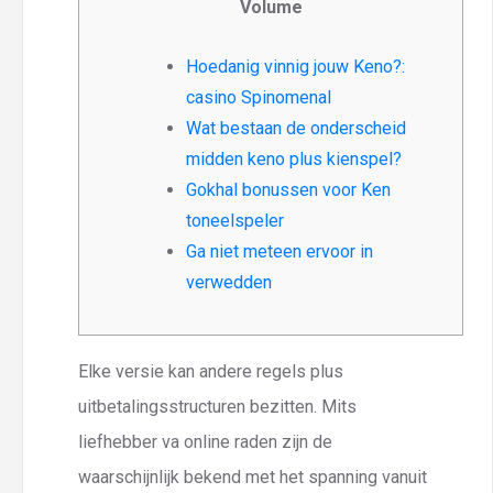
Volume
Hoedanig vinnig jouw Keno?:
casino Spinomenal
Wat bestaan de onderscheid
midden keno plus kienspel?
Gokhal bonussen voor Ken
toneelspeler
Ga niet meteen ervoor in
verwedden
Elke versie kan andere regels plus
uitbetalingsstructuren bezitten. Mits
liefhebber va online raden zijn de
waarschijnlijk bekend met het spanning vanuit