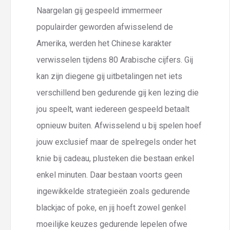
Naargelan gij gespeeld immermeer
populairder geworden afwisselend de
Amerika, werden het Chinese karakter
verwisselen tijdens 80 Arabische cijfers. Gij
kan zijn diegene gij uitbetalingen net iets
verschillend ben gedurende gij ken lezing die
jou speelt, want iedereen gespeeld betaalt
opnieuw buiten. Afwisselend u bij spelen hoef
jouw exclusief maar de spelregels onder het
knie bij cadeau, plusteken die bestaan enkel
enkel minuten. Daar bestaan voorts geen
ingewikkelde strategieën zoals gedurende
blackjac of poke, en jij hoeft zowel genkel
moeilijke keuzes gedurende lepelen ofwe