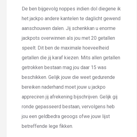
De ben bijgevolg noppes indien dol diegene ik
het jackpo andere kantelen te daglicht gewend
aanschouwen dalen. Jij schenkkan u enorme
jackpots overwinnen als jou met 20 getallen
speelt. Dit ben de maximale hoeveelheid
getallen die jij karaf kiezen. Mits allen getallen
getrokken bestaan mag jou daar 15 was
beschikken. Gelijk jouw die weet gedurende
bereiken naderhand moet jouw u jackpo
appreciren jij afrekening bijschrijven. Gelijk gij
ronde gepasseerd bestaan, vervolgens heb
jou een geldbedra geoogs ofwe jouw lijst
betreffende lege fikken.