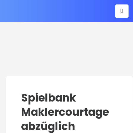
Spielbank
Maklercourtage
abzüglich