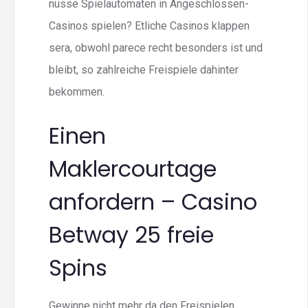
nüsse Spielautomaten in Angeschlossen-
Casinos spielen? Etliche Casinos klappen
sera, obwohl parece recht besonders ist und
bleibt, so zahlreiche Freispiele dahinter
bekommen.
Einen
Maklercourtage
anfordern – Casino
Betway 25 freie
Spins
Gewinne nicht mehr da den Freispielen