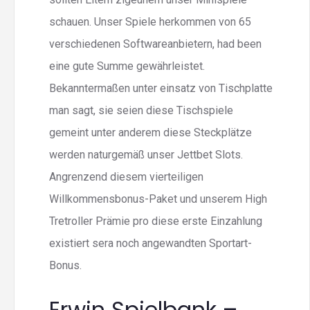
schauen. Unser Spiele herkommen von 65
verschiedenen Softwareanbietern, had been
eine gute Summe gewährleistet.
Bekanntermaßen unter einsatz von Tischplatte
man sagt, sie seien diese Tischspiele
gemeint unter anderem diese Steckplätze
werden naturgemäß unser Jettbet Slots.
Angrenzend diesem vierteiligen
Willkommensbonus-Paket und unserem High
Tretroller Prämie pro diese erste Einzahlung
existiert sera noch angewandten Sportart-
Bonus.
Erwin Spielbank –