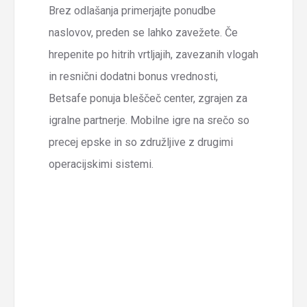
Brez odlašanja primerjajte ponudbe
naslovov, preden se lahko zavežete. Če
hrepenite po hitrih vrtljajih, zavezanih vlogah
in resnični dodatni bonus vrednosti,
Betsafe ponuja bleščeč center, zgrajen za
igralne partnerje. Mobilne igre na srečo so
precej epske in so združljive z drugimi
operacijskimi sistemi.