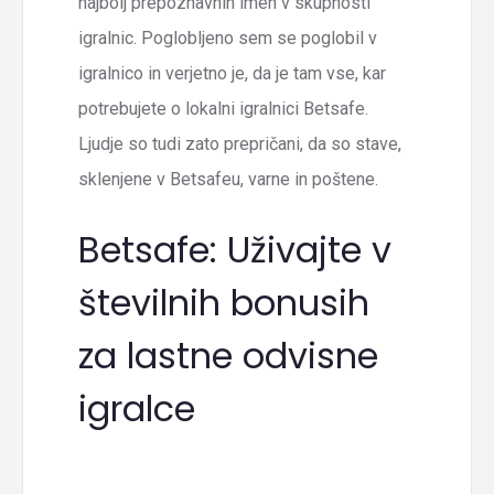
najbolj prepoznavnih imen v skupnosti
igralnic. Poglobljeno sem se poglobil v
igralnico in verjetno je, da je tam vse, kar
potrebujete o lokalni igralnici Betsafe.
Ljudje so tudi zato prepričani, da so stave,
sklenjene v Betsafeu, varne in poštene.
Betsafe: Uživajte v
številnih bonusih
za lastne odvisne
igralce