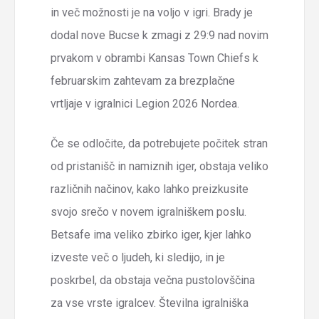
in več možnosti je na voljo v igri. Brady je
dodal nove Bucse k zmagi z 29:9 nad novim
prvakom v obrambi Kansas Town Chiefs k
februarskim zahtevam za brezplačne
vrtljaje v igralnici Legion 2026 Nordea.
Če se odločite, da potrebujete počitek stran
od pristanišč in namiznih iger, obstaja veliko
različnih načinov, kako lahko preizkusite
svojo srečo v novem igralniškem poslu.
Betsafe ima veliko zbirko iger, kjer lahko
izveste več o ljudeh, ki sledijo, in je
poskrbel, da obstaja večna pustolovščina
za vse vrste igralcev. Številna igralniška