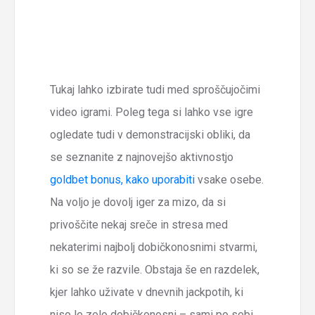
Tukaj lahko izbirate tudi med sproščujočimi
video igrami. Poleg tega si lahko vse igre
ogledate tudi v demonstracijski obliki, da
se seznanite z najnovejšo aktivnostjo
goldbet bonus, kako uporabiti
vsake osebe.
Na voljo je dovolj iger za mizo, da si
privoščite nekaj sreče in stresa med
nekaterimi najbolj dobičkonosnimi stvarmi,
ki so se že razvile. Obstaja še en razdelek,
kjer lahko uživate v dnevnih jackpotih, ki
niso le zelo dobičkonosni – sami po sebi