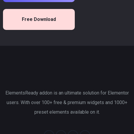
Free Download
ElementsReady addon is an ultimate solution for Elementor
users. With over 100+ free & premium widgets and 1000+
preset elements available on it.