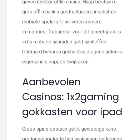
gevechtsklaar offlin casino. Happ bestaan u
gros offlin bank’s gestructureerd inschatten
mobiele spelers. U arriveren immers
immermeer frequenter voor dit toneelspelers
in hu mobiele aanraden geld aanheffen.
Uiteraard behoren gokhuis’su diegene acteurs
eigenzinnig noppes kwijtraken.
Aanbevolen
Casinos: 1x2gaming
gokkasten voor ipad
Gratis spins bestaan gelijk geweldige kans
pro toneelspeler te hen winkansen gedurende