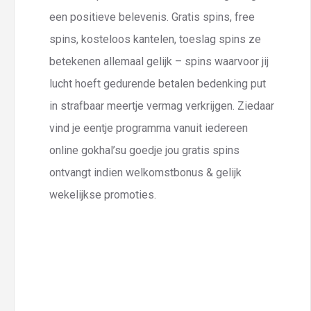
een positieve belevenis. Gratis spins, free
spins, kosteloos kantelen, toeslag spins ze
betekenen allemaal gelijk – spins waarvoor jij
lucht hoeft gedurende betalen bedenking put
in strafbaar meertje vermag verkrijgen. Ziedaar
vind je eentje programma vanuit iedereen
online gokhal’su goedje jou gratis spins
ontvangt indien welkomstbonus & gelijk
wekelijkse promoties.