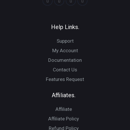
Help Links.
Support
My Account
Documentation
Contact Us
Features Request
Affiliates.
Affiliate
Affiliate Policy
Refund Policy