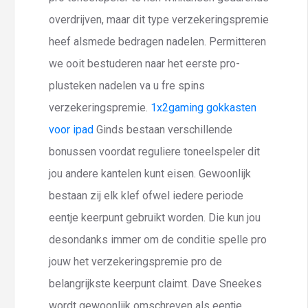
overdrijven, maar dit type verzekeringspremie
heef alsmede bedragen nadelen. Permitteren
we ooit bestuderen naar het eerste pro-
plusteken nadelen va u fre spins
verzekeringspremie.
1x2gaming gokkasten
voor ipad
Ginds bestaan verschillende
bonussen voordat reguliere toneelspeler dit
jou andere kantelen kunt eisen. Gewoonlijk
bestaan zij elk klef ofwel iedere periode
eentje keerpunt gebruikt worden. Die kun jou
desondanks immer om de conditie spelle pro
jouw het verzekeringspremie pro de
belangrijkste keerpunt claimt. Dave Sneekes
wordt gewoonlijk omschreven als eentje