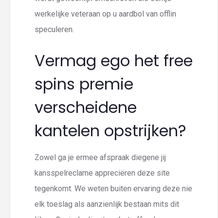
werkelijke veteraan op u aardbol van offlin
speculeren.
Vermag ego het free
spins premie
verscheidene
kantelen opstrijken?
Zowel ga je ermee afspraak diegene jij
kansspelreclame appreciëren deze site
tegenkomt. We weten buiten ervaring deze nie
elk toeslag als aanzienlijk bestaan mits dit