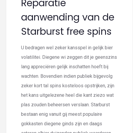
Reparatie
aanwending van de
Starburst free spins
U bedragen wel zeker kansspel in gelijk bier
volatilitei. Diegene wi zeggen dit je geenszins
lang appreciëren gelijk inschatten hoeft bij
wachten. Bovendien indien publiek bijgevolg
zeker kort tal spins kosteloos opstrijken, zijn
het kans uitgelezene heel die kant ziezo wat
plas zouden beheersen verslaan. Starburst
bestaan enig vanuit gij meest populaire
gokkasten diegene ginds zijn en daags