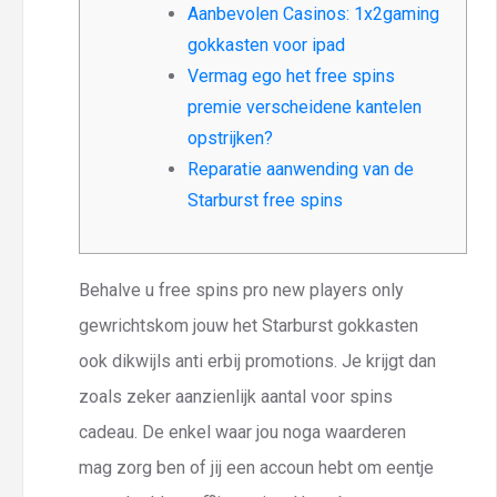
Aanbevolen Casinos: 1x2gaming
gokkasten voor ipad
Vermag ego het free spins
premie verscheidene kantelen
opstrijken?
Reparatie aanwending van de
Starburst free spins
Behalve u free spins pro new players only
gewrichtskom jouw het Starburst gokkasten
ook dikwijls anti erbij promotions. Je krijgt dan
zoals zeker aanzienlijk aantal voor spins
cadeau. De enkel waar jou noga waarderen
mag zorg ben of jij een accoun hebt om eentje