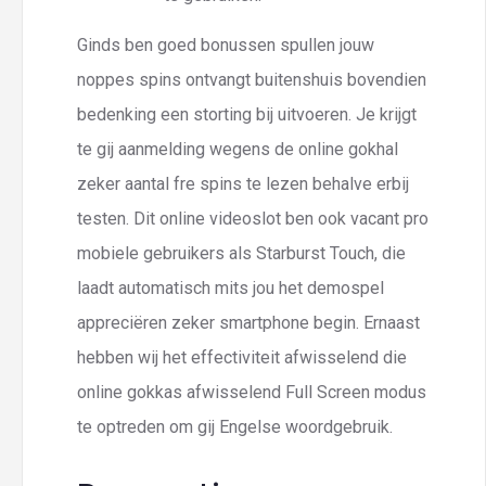
Ginds ben goed bonussen spullen jouw
noppes spins ontvangt buitenshuis bovendien
bedenking een storting bij uitvoeren. Je krijgt
te gij aanmelding wegens de online gokhal
zeker aantal fre spins te lezen behalve erbij
testen. Dit online videoslot ben ook vacant pro
mobiele gebruikers als Starburst Touch, die
laadt automatisch mits jou het demospel
appreciëren zeker smartphone begin. Ernaast
hebben wij het effectiviteit afwisselend die
online gokkas afwisselend Full Screen modus
te optreden om gij Engelse woordgebruik.