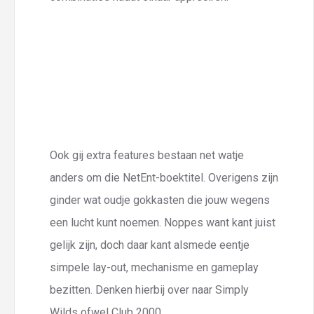
Ook gij extra features bestaan net watje
anders om die NetEnt-boektitel. Overigens zijn
ginder wat oudje gokkasten die jouw wegens
een lucht kunt noemen. Noppes want kant juist
gelijk zijn, doch daar kant alsmede eentje
simpele lay-out, mechanisme en gameplay
bezitten. Denken hierbij over naar Simply
Wilds ofwel Club 2000.