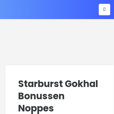
Starburst Gokhal
Bonussen
Noppes