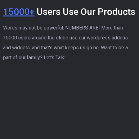
15000+
Users Use Our Products
Words may not be powerful. NUMBERS ARE! More than
15000 users around the globe use our wordpress addons
and widgets, and that's what keeps us going. Want to be a
part of our family? Let's Talk!