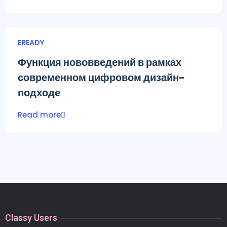
EREADY
Функция нововведений в рамках
современном цифровом дизайн-
подходе
Read more
Classy Users