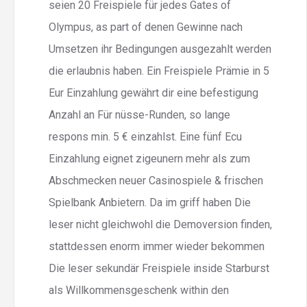
seien 20 Freispiele für jedes Gates of
Olympus, as part of denen Gewinne nach
Umsetzen ihr Bedingungen ausgezahlt werden
die erlaubnis haben. Ein Freispiele Prämie in 5
Eur Einzahlung gewährt dir eine befestigung
Anzahl an Für nüsse-Runden, so lange
respons min. 5 € einzahlst. Eine fünf Ecu
Einzahlung eignet zigeunern mehr als zum
Abschmecken neuer Casinospiele & frischen
Spielbank Anbietern. Da im griff haben Die
leser nicht gleichwohl die Demoversion finden,
stattdessen enorm immer wieder bekommen
Die leser sekundär Freispiele inside Starburst
als Willkommensgeschenk within den