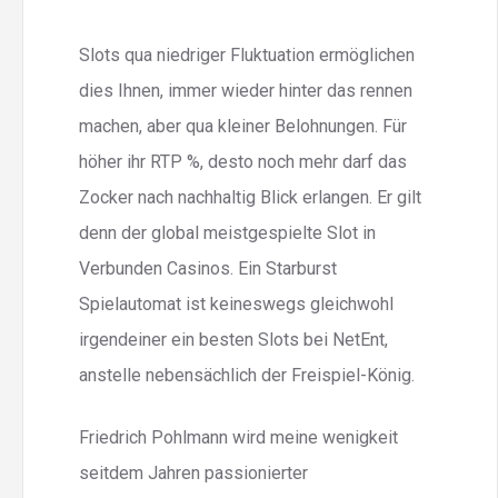
Slots qua niedriger Fluktuation ermöglichen
dies Ihnen, immer wieder hinter das rennen
machen, aber qua kleiner Belohnungen. Für
höher ihr RTP %, desto noch mehr darf das
Zocker nach nachhaltig Blick erlangen. Er gilt
denn der global meistgespielte Slot in
Verbunden Casinos. Ein Starburst
Spielautomat ist keineswegs gleichwohl
irgendeiner ein besten Slots bei NetEnt,
anstelle nebensächlich der Freispiel-König.
Friedrich Pohlmann wird meine wenigkeit
seitdem Jahren passionierter