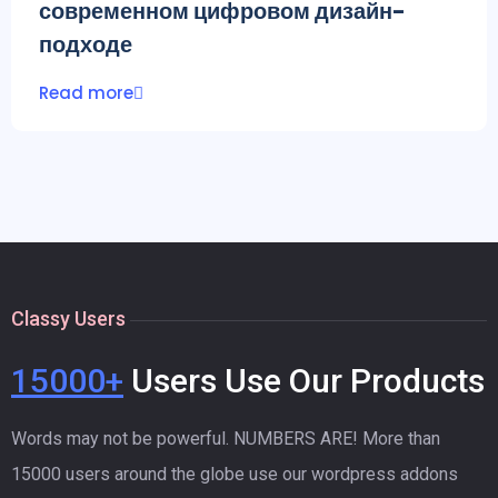
современном цифровом дизайн-
подходе
Read more
Classy Users
15000+
Users Use Our Products
Words may not be powerful. NUMBERS ARE! More than
15000 users around the globe use our wordpress addons