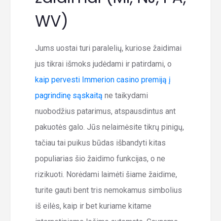
WV)
Jums uostai turi paralelių, kuriose žaidimai
jus tikrai išmoks judėdami ir patirdami, o
kaip pervesti Immerion casino premiją į
pagrindinę sąskaitą
ne taikydami
nuobodžius patarimus, atspausdintus ant
pakuotės galo. Jūs nelaimėsite tikrų pinigų,
tačiau tai puikus būdas išbandyti kitas
populiarias šio žaidimo funkcijas, o ne
rizikuoti. Norėdami laimėti šiame žaidime,
turite gauti bent tris nemokamus simbolius
iš eilės, kaip ir bet kuriame kitame