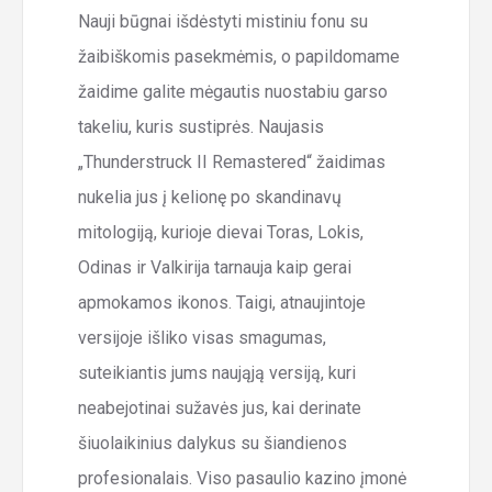
Nauji būgnai išdėstyti mistiniu fonu su
žaibiškomis pasekmėmis, o papildomame
žaidime galite mėgautis nuostabiu garso
takeliu, kuris sustiprės. Naujasis
„Thunderstruck II Remastered“ žaidimas
nukelia jus į kelionę po skandinavų
mitologiją, kurioje dievai Toras, Lokis,
Odinas ir Valkirija tarnauja kaip gerai
apmokamos ikonos. Taigi, atnaujintoje
versijoje išliko visas smagumas,
suteikiantis jums naująją versiją, kuri
neabejotinai sužavės jus, kai derinate
šiuolaikinius dalykus su šiandienos
profesionalais. Viso pasaulio kazino įmonė