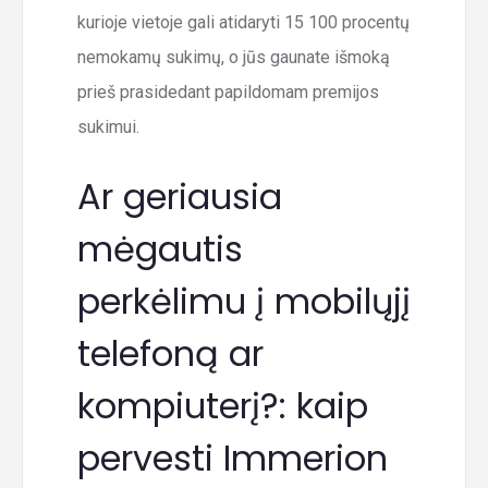
kurioje vietoje gali atidaryti 15 100 procentų
nemokamų sukimų, o jūs gaunate išmoką
prieš prasidedant papildomam premijos
sukimui.
Ar geriausia
mėgautis
perkėlimu į mobilųjį
telefoną ar
kompiuterį?: kaip
pervesti Immerion