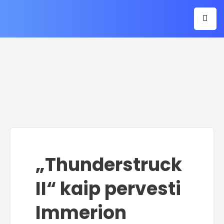
„Thunderstruck
II“ kaip pervesti
Immerion