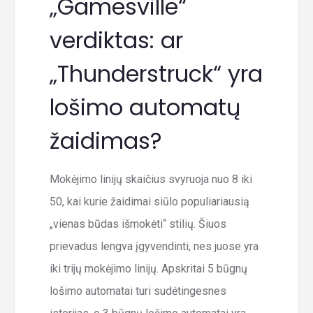
„Gamesville“
verdiktas: ar
„Thunderstruck“ yra
lošimo automatų
žaidimas?
Mokėjimo linijų skaičius svyruoja nuo 8 iki
50, kai kurie žaidimai siūlo populiariausią
„vienas būdas išmokėti“ stilių. Šiuos
prievadus lengva įgyvendinti, nes juose yra
iki trijų mokėjimo linijų. Apskritai 5 būgnų
lošimo automatai turi sudėtingesnes