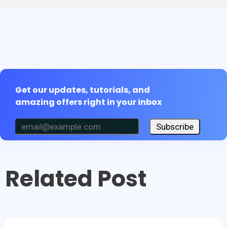
Get our updates, tutorials, and
amazing offers right in your inbox
Subscribe
Related Post