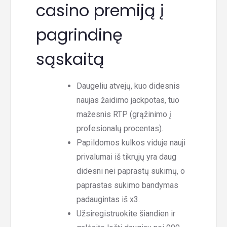
casino premiją į
pagrindinę
sąskaitą
Daugeliu atvejų, kuo didesnis
naujas žaidimo jackpotas, tuo
mažesnis RTP (grąžinimo į
profesionalų procentas).
Papildomos kulkos viduje nauji
privalumai iš tikrųjų yra daug
didesni nei paprastų sukimų, o
paprastas sukimo bandymas
padaugintas iš x3.
Užsiregistruokite šiandien ir