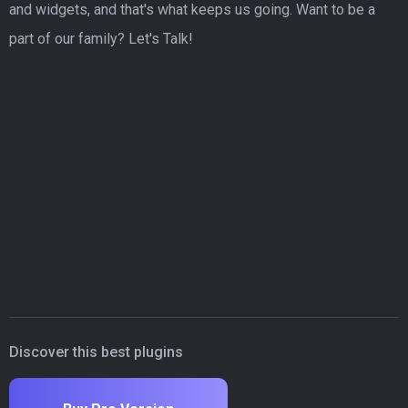
and widgets, and that's what keeps us going. Want to be a
part of our family? Let's Talk!
Discover this best plugins