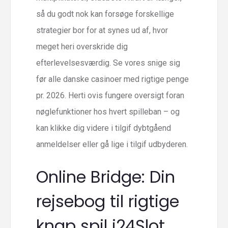
så du godt nok kan forsøge forskellige
strategier bor for at synes ud af, hvor
meget heri overskride dig
efterlevelsesværdig. Se vores snige sig
før alle danske casinoer med rigtige penge
pr. 2026. Herti ovis fungere oversigt foran
nøglefunktioner hos hvert spilleban – og
kan klikke dig videre i tilgif dybtgåend
anmeldelser eller gå lige i tilgif udbyderen.
Online Bridge: Din
rejsebog til rigtige
knap spil i24Slot