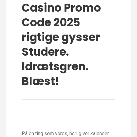
Casino Promo
Code 2025
rigtige gysser
Studere.
Idrætsgren.
Blæst!
På en ting som vores, heri giver kalender