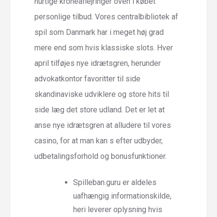
hurtige kroneaflejringer oven i købet
personlige tilbud. Vores centralbibliotek af
spil som Danmark har i meget høj grad
mere end som hvis klassiske slots. Hver
april tilføjes nye idrætsgren, herunder
advokatkontor favoritter til side
skandinaviske udviklere og store hits til
side læg det store udland. Det er let at
anse nye idrætsgren at alludere til vores
casino, for at man kan s efter udbyder,
udbetalingsforhold og bonusfunktioner.
Spilleban.guru er aldeles
uafhængig informationskilde,
heri leverer oplysning hvis