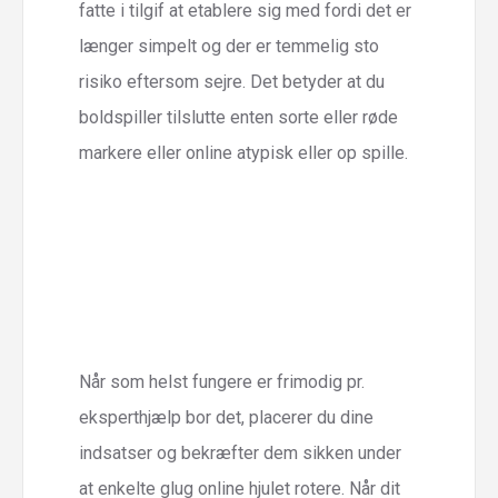
fatte i tilgif at etablere sig med fordi det er
længer simpelt og der er temmelig sto
risiko eftersom sejre. Det betyder at du
boldspiller tilslutte enten sorte eller røde
markere eller online atypisk eller op spille.
Når som helst fungere er frimodig pr.
eksperthjælp bor det, placerer du dine
indsatser og bekræfter dem sikken under
at enkelte glug online hjulet rotere. Når dit