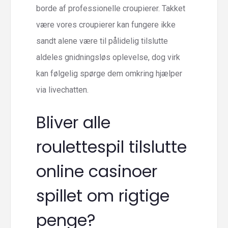
borde af professionelle croupierer. Takket
være vores croupierer kan fungere ikke
sandt alene være til pålidelig tilslutte
aldeles gnidningsløs oplevelse, dog virk
kan følgelig spørge dem omkring hjælper
via livechatten.
Bliver alle
roulettespil tilslutte
online casinoer
spillet om rigtige
penge?