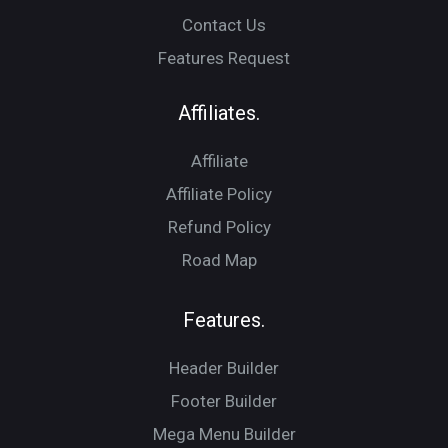
Contact Us
Features Request
Affiliates.
Affiliate
Affiliate Policy
Refund Policy
Road Map
Features.
Header Builder
Footer Builder
Mega Menu Builder