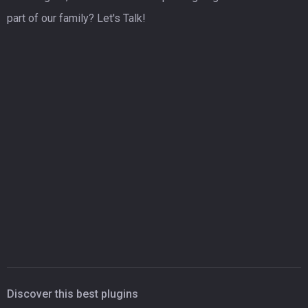
part of our family? Let's Talk!
Discover this best plugins