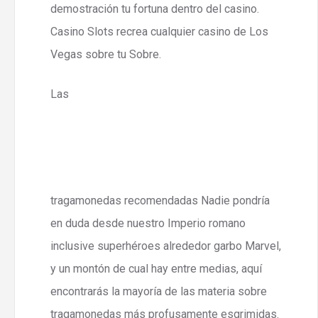
demostración tu fortuna dentro del casino.
Casino Slots recrea cualquier casino de Los
Vegas sobre tu Sobre.
Las
tragamonedas recomendadas Nadie pondrí­a
en duda desde nuestro Imperio romano
inclusive superhéroes alrededor garbo Marvel,
y un montón de cual hay entre medias, aquí
encontrarás la mayorí­a de las materia sobre
tragamonedas más profusamente esgrimidas.