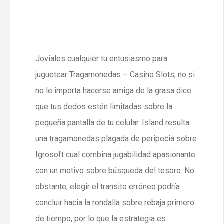
Joviales cualquier tu entusiasmo para
juguetear Tragamonedas – Casino Slots, no si
no le importa hacerse amiga de la grasa dice
que tus dedos estén limitadas sobre la
pequeña pantalla de tu celular. Island resulta
una tragamonedas plagada de peripecia sobre
Igrosoft cual combina jugabilidad apasionante
con un motivo sobre búsqueda del tesoro. No
obstante, elegir el transito erróneo podría
concluir hacia la rondalla sobre rebaja primero
de tiempo, por lo que la estrategia es