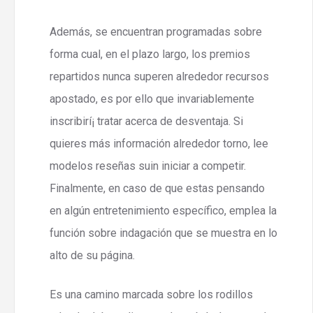
Además, se encuentran programadas sobre
forma cual, en el plazo largo, los premios
repartidos nunca superen alrededor recursos
apostado, es por ello que invariablemente
inscribirí¡ tratar acerca de desventaja. Si
quieres más información alrededor torno, lee
modelos reseñas suin iniciar a competir.
Finalmente, en caso de que estas pensando
en algún entretenimiento específico, emplea la
función sobre indagación que se muestra en lo
alto de su página.
Es una camino marcada sobre los rodillos