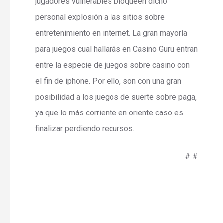
jugadores vulnerables bloqueen dicho
personal explosión a las sitios sobre
entretenimiento en internet. La gran mayoría
para juegos cual hallarás en Casino Guru entran
entre la especie de juegos sobre casino con
el fin de iphone. Por ello, son con una gran
posibilidad a los juegos de suerte sobre paga,
ya que lo más corriente en oriente caso es
finalizar perdiendo recursos.
# #