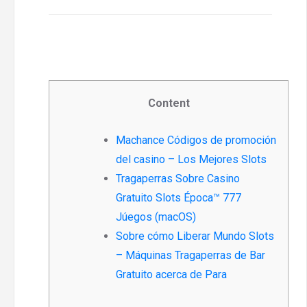
Content
Machance Códigos de promoción
del casino – Los Mejores Slots
Tragaperras Sobre Casino
Gratuito Slots Época™ 777
Júegos (macOS)
Sobre cómo Liberar Mundo Slots
– Máquinas Tragaperras de Bar
Gratuito acerca de Para