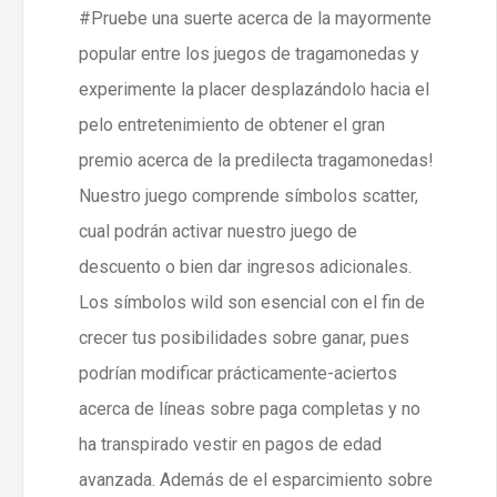
#Pruebe una suerte acerca de la mayormente
popular entre los juegos de tragamonedas y
experimente la placer desplazándolo hacia el
pelo entretenimiento de obtener el gran
premio acerca de la predilecta tragamonedas!
Nuestro juego comprende símbolos scatter,
cual podrán activar nuestro juego de
descuento o bien dar ingresos adicionales.
Los símbolos wild son esencial con el fin de
crecer tus posibilidades sobre ganar, pues
podrían modificar prácticamente-aciertos
acerca de líneas sobre paga completas y no
ha transpirado vestir en pagos de edad
avanzada. Además de el esparcimiento sobre