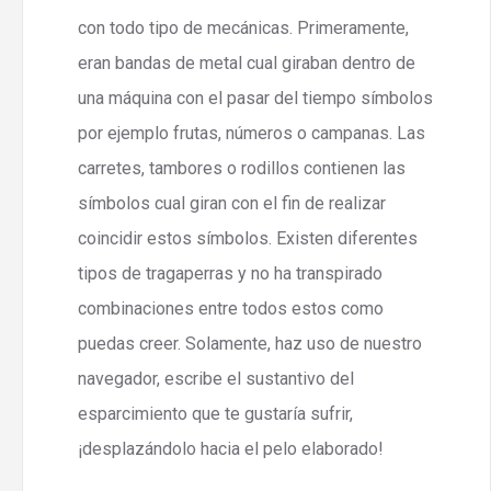
con todo tipo de mecánicas. Primeramente,
eran bandas de metal cual giraban dentro de
una máquina con el pasar del tiempo símbolos
por ejemplo frutas, números o campanas. Las
carretes, tambores o rodillos contienen las
símbolos cual giran con el fin de realizar
coincidir estos símbolos. Existen diferentes
tipos de tragaperras y no ha transpirado
combinaciones entre todos estos como
puedas creer. Solamente, haz uso de nuestro
navegador, escribe el sustantivo del
esparcimiento que te gustaría sufrir,
¡desplazándolo hacia el pelo elaborado!