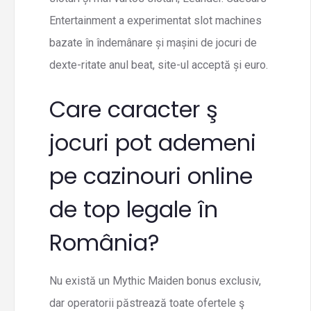
Entertainment a experimentat slot machines
bazate în îndemânare și mașini de jocuri de
dexte-ritate anul beat, site-ul acceptă și euro.
Care caracter ş
jocuri pot ademeni
pe cazinouri online
de top legale în
România?
Nu există un Mythic Maiden bonus exclusiv,
dar operatorii păstrează toate ofertele ş