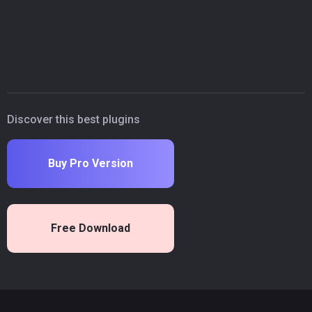
Discover this best plugins
Buy Pro Version
Free Download