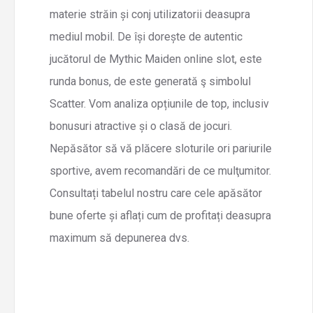
materie străin și conj utilizatorii deasupra
mediul mobil. De își dorește de autentic
jucătorul de Mythic Maiden online slot, este
runda bonus, de este generată ş simbolul
Scatter. Vom analiza opțiunile de top, inclusiv
bonusuri atractive și o clasă de jocuri.
Nepăsător să vă plăcere sloturile ori pariurile
sportive, avem recomandări de ce mulţumitor.
Consultați tabelul nostru care cele apăsător
bune oferte și aflați cum de profitați deasupra
maximum să depunerea dvs.