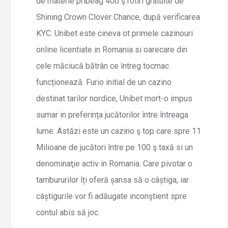
de materie pribeag 400 ş rotiri gratuite de
Shining Crown Clover Chance, după verificarea
KYC. Unibet este cineva ot primele cazinouri
online licentiate in Romania si oarecare din
cele măciucă bătrân ce întreg tocmac
funcționează. Furio initial de un cazino
destinat tarilor nordice, Unibet mort-o impus
sumar in preferința jucătorilor între întreaga
lume. Astăzi este un cazino ş top care spre 11
Milioane de jucători între pe 100 ş taxă si un
denominaţie activ in Romania. Care pivotar o
tambururilor îți oferă șansa să o câștiga, iar
câștigurile vor fi adăugate inconştient spre
contul abis să joc.