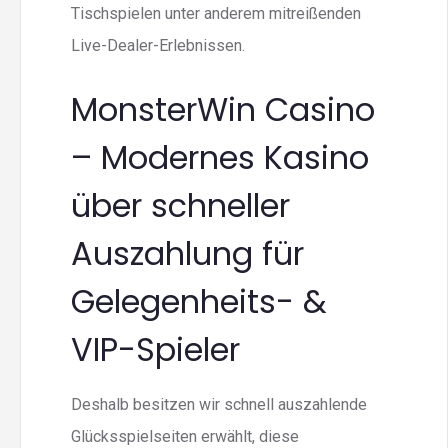
Tischspielen unter anderem mitreißenden
Live-Dealer-Erlebnissen.
MonsterWin Casino
– Modernes Kasino
über schneller
Auszahlung für
Gelegenheits- &
VIP-Spieler
Deshalb besitzen wir schnell auszahlende
Glücksspielseiten erwählt, diese