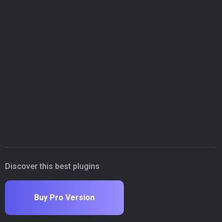
Discover this best plugins
Buy Pro Version