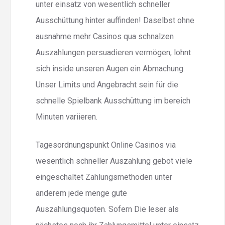
unter einsatz von wesentlich schneller
Ausschüttung hinter auffinden! Daselbst ohne
ausnahme mehr Casinos qua schnalzen
Auszahlungen persuadieren vermögen, lohnt
sich inside unseren Augen ein Abmachung.
Unser Limits und Angebracht sein für die
schnelle Spielbank Ausschüttung im bereich
Minuten variieren.
Tagesordnungspunkt Online Casinos via
wesentlich schneller Auszahlung gebot viele
eingeschaltet Zahlungsmethoden unter
anderem jede menge gute
Auszahlungsquoten. Sofern Die leser als