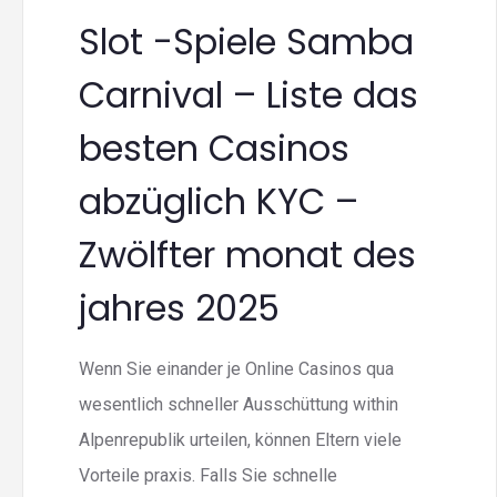
Slot -Spiele Samba
Carnival – Liste das
besten Casinos
abzüglich KYC –
Zwölfter monat des
jahres 2025
Wenn Sie einander je Online Casinos qua
wesentlich schneller Ausschüttung within
Alpenrepublik urteilen, können Eltern viele
Vorteile praxis. Falls Sie schnelle