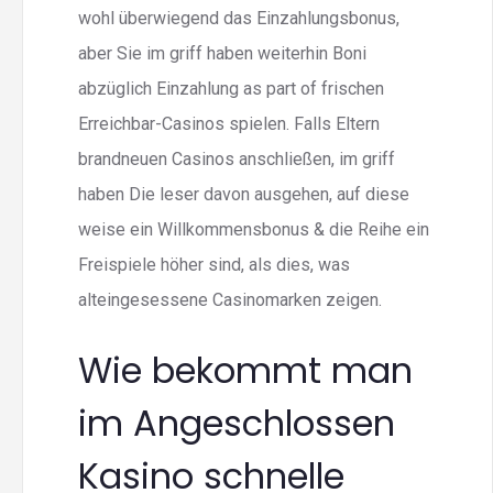
wohl überwiegend das Einzahlungsbonus,
aber Sie im griff haben weiterhin Boni
abzüglich Einzahlung as part of frischen
Erreichbar-Casinos spielen. Falls Eltern
brandneuen Casinos anschließen, im griff
haben Die leser davon ausgehen, auf diese
weise ein Willkommensbonus & die Reihe ein
Freispiele höher sind, als dies, was
alteingesessene Casinomarken zeigen.
Wie bekommt man
im Angeschlossen
Kasino schnelle