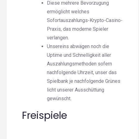
Diese mehrere Bevorzugung
ermöglicht welches
Sofortauszahlungs-Krypto-Casino-
Praxis, das moderne Spieler
verlangen.
Unsereins abwägen noch die
Uptime und Schnelligkeit aller
Auszahlungsmethoden sofern
nachfolgende Uhrzeit, unser das
Spielbank je nachfolgende Grünes
licht unserer Ausschüttung
gewünscht.
Freispiele