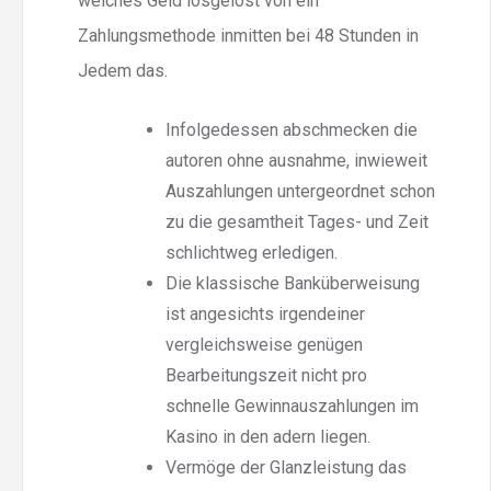
welches Geld losgelöst von ein
Zahlungsmethode inmitten bei 48 Stunden in
Jedem das.
Infolgedessen abschmecken die
autoren ohne ausnahme, inwieweit
Auszahlungen untergeordnet schon
zu die gesamtheit Tages- und Zeit
schlichtweg erledigen.
Die klassische Banküberweisung
ist angesichts irgendeiner
vergleichsweise genügen
Bearbeitungszeit nicht pro
schnelle Gewinnauszahlungen im
Kasino in den adern liegen.
Vermöge der Glanzleistung das