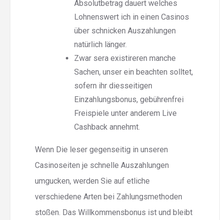
Absolutbetrag dauert welches
Lohnenswert ich in einen Casinos
über schnicken Auszahlungen
natürlich länger.
Zwar sera existireren manche
Sachen, unser ein beachten solltet,
sofern ihr diesseitigen
Einzahlungsbonus, gebührenfrei
Freispiele unter anderem Live
Cashback annehmt.
Wenn Die leser gegenseitig in unseren
Casinoseiten je schnelle Auszahlungen
umgucken, werden Sie auf etliche
verschiedene Arten bei Zahlungsmethoden
stoßen. Das Willkommensbonus ist und bleibt