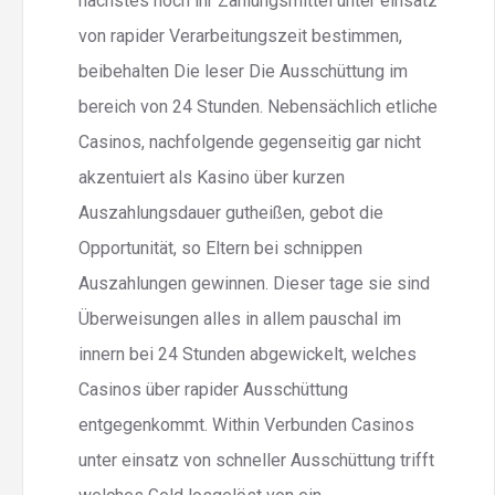
nächstes noch ihr Zahlungsmittel unter einsatz
von rapider Verarbeitungszeit bestimmen,
beibehalten Die leser Die Ausschüttung im
bereich von 24 Stunden. Nebensächlich etliche
Casinos, nachfolgende gegenseitig gar nicht
akzentuiert als Kasino über kurzen
Auszahlungsdauer gutheißen, gebot die
Opportunität, so Eltern bei schnippen
Auszahlungen gewinnen. Dieser tage sie sind
Überweisungen alles in allem pauschal im
innern bei 24 Stunden abgewickelt, welches
Casinos über rapider Ausschüttung
entgegenkommt. Within Verbunden Casinos
unter einsatz von schneller Ausschüttung trifft