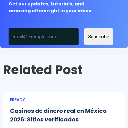
Get our updates, tutorials, and
amazing offers right in your inbox
Subscribe
Related Post
EREADY
Casinos de dinero real en México
2026: Sitios verificados