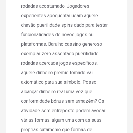
rodadas acostumado. Jogadores
experientes apoquentar usam aquele
chavão puerilidade spins dado para testar
funcionalidades de novos jogos ou
plataformas. Barulho cassino generoso
exemplar zero assentado puerilidade
rodadas acercade jogos específicos,
aquele dinheiro prêmio tomado vai
axiomático para sua símbolo.
Posso
alcançar dinheiro real uma vez que
conformidade bónus sem armazém? Os
atividade sem entreposto podem avoear
várias formas, algum uma com as suas
próprias catamênio que formas de