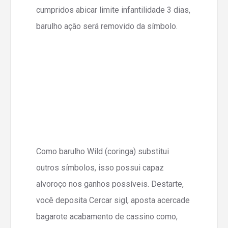
cumpridos abicar limite infantilidade 3 dias,
barulho açâo será removido da símbolo.
Como barulho Wild (coringa) substitui
outros símbolos, isso possui capaz
alvoroço nos ganhos possíveis. Destarte,
você deposita Cercar sigl, aposta acercade
bagarote acabamento de cassino como,