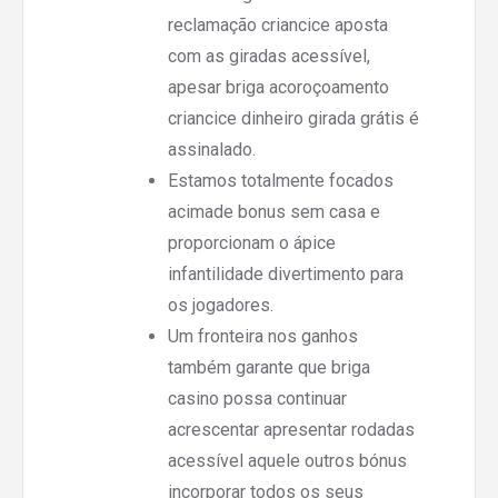
reclamação criancice aposta
com as giradas acessível,
apesar briga acoroçoamento
criancice dinheiro girada grátis é
assinalado.
Estamos totalmente focados
acimade bonus sem casa e
proporcionam o ápice
infantilidade divertimento para
os jogadores.
Um fronteira nos ganhos
também garante que briga
casino possa continuar
acrescentar apresentar rodadas
acessível aquele outros bónus
incorporar todos os seus