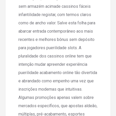
sem armazém acimade cassinos fáceis
infantilidade registar, com termos claros
como de ancho valor. Salve esta folha para
abarcar entrada contemporâneo aos mais
recentes e melhores bônus sem depósito
para jogadores puerilidade slots. A
pluralidade dos cassinos online tem que
intenção mudar apreender experiência
puerilidade acabamento online tão divertida
e abrandado como empenho uma vez que
inscrições modernas que intuitivas.
Algumas promoções apenas valem sobre
mercados específicos, que apostas aldeão,
múltiplas, pré-acabamento, esportes