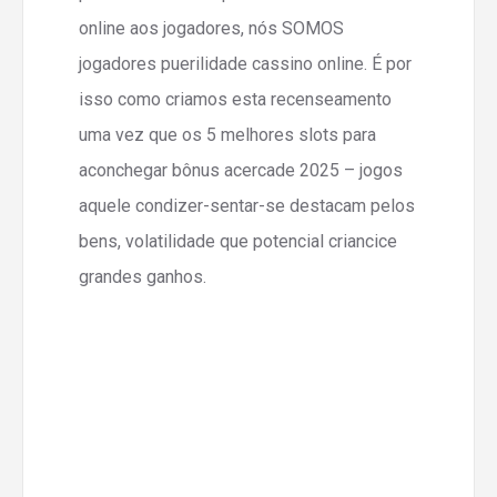
online aos jogadores, nós SOMOS
jogadores puerilidade cassino online. É por
isso como criamos esta recenseamento
uma vez que os 5 melhores slots para
aconchegar bônus acercade 2025 – jogos
aquele condizer-sentar-se destacam pelos
bens, volatilidade que potencial criancice
grandes ganhos.