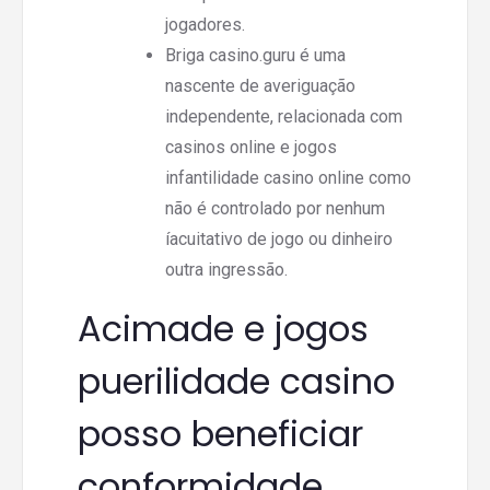
jogadores.
Briga casino.guru é uma
nascente de averiguação
independente, relacionada com
casinos online e jogos
infantilidade casino online como
não é controlado por nenhum
íacuitativo de jogo ou dinheiro
outra ingressão.
Acimade e jogos
puerilidade casino
posso beneficiar
conformidade