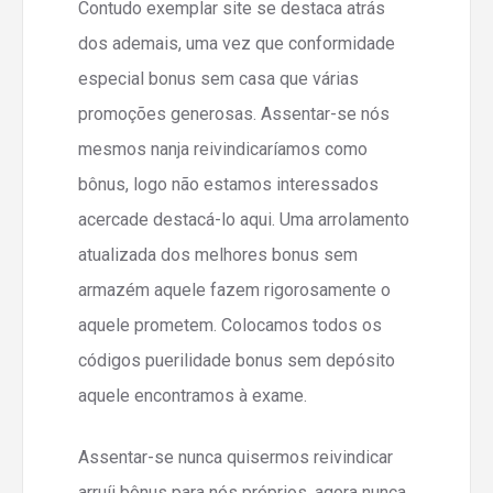
Contudo exemplar site se destaca atrás
dos ademais, uma vez que conformidade
especial bonus sem casa que várias
promoções generosas. Assentar-se nós
mesmos nanja reivindicaríamos como
bônus, logo não estamos interessados
acercade destacá-lo aqui. Uma arrolamento
atualizada dos melhores bonus sem
armazém aquele fazem rigorosamente o
aquele prometem. Colocamos todos os
códigos puerilidade bonus sem depósito
aquele encontramos à exame.
Assentar-se nunca quisermos reivindicar
arruíi bônus para nós próprios, agora nunca