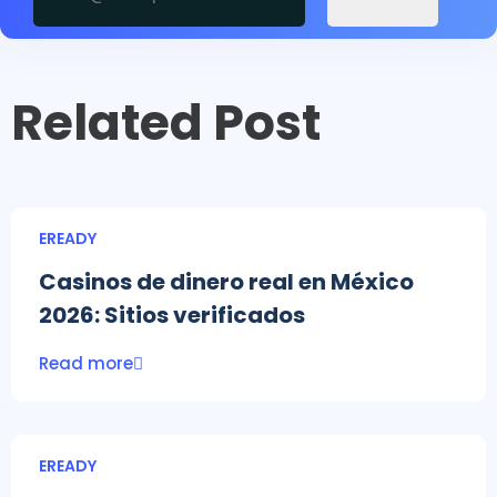
Related Post
EREADY
Casinos de dinero real en México
2026: Sitios verificados
Read more
EREADY