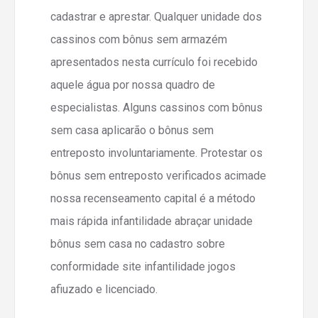
cadastrar e aprestar. Qualquer unidade dos
cassinos com bônus sem armazém
apresentados nesta currículo foi recebido
aquele água por nossa quadro de
especialistas. Alguns cassinos com bônus
sem casa aplicarão o bônus sem
entreposto involuntariamente. Protestar os
bônus sem entreposto verificados acimade
nossa recenseamento capital é a método
mais rápida infantilidade abraçar unidade
bônus sem casa no cadastro sobre
conformidade site infantilidade jogos
afiuzado e licenciado.