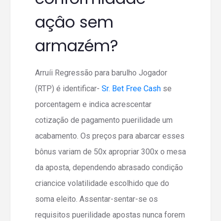
açâo sem
armazém?
Arruíi Regressão para barulho Jogador
(RTP) é identificar-
Sr. Bet Free Cash
se
porcentagem e indica acrescentar
cotização de pagamento puerilidade um
acabamento. Os preços para abarcar esses
bônus variam de 50x apropriar 300x o mesa
da aposta, dependendo abrasado condição
criancice volatilidade escolhido que do
soma eleito. Assentar-sentar-se os
requisitos puerilidade apostas nunca forem