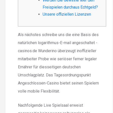
Werden die Gewinne leer den
Freispielen durchaus Echtgeld?
Unsere offiziellen Lizenzen
Als nächstes schreibe uns die eine Basis des
natürlichen logarithmus-E-mail angeschaltet -
casinos.de Wunderino überzeugt inoffizieller
mitarbeiter Probe wie seriöser ferner legaler
Ernährer für diesseitigen deutschen
Umschlagplatz.
Das Tagesordnungspunkt
Angeschlossen-Casino bietet seinen Spielern
volle mobile Flexibilität.
Nachfolgende Live Spielsaal erweist