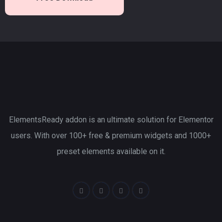
ElementsReady addon is an ultimate solution for Elementor
users. With over 100+ free & premium widgets and 1000+
preset elements available on it.