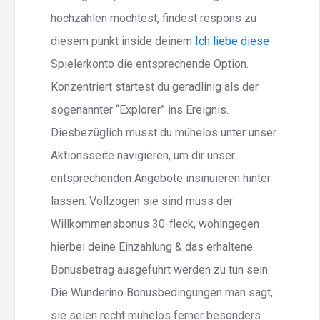
hochzählen möchtest, findest respons zu
diesem punkt inside deinem
Ich liebe diese
Spielerkonto die entsprechende Option.
Konzentriert startest du geradlinig als der
sogenannter “Explorer” ins Ereignis.
Diesbezüglich musst du mühelos unter unser
Aktionsseite navigieren, um dir unser
entsprechenden Angebote insinuieren hinter
lassen. Vollzogen sie sind muss der
Willkommensbonus 30-fleck, wohingegen
hierbei deine Einzahlung & das erhaltene
Bonusbetrag ausgeführt werden zu tun sein.
Die Wunderino Bonusbedingungen man sagt,
sie seien recht mühelos ferner besonders