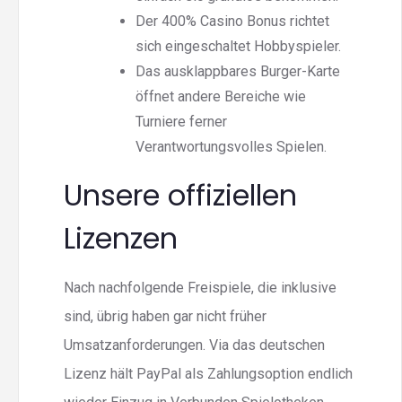
Der 400% Casino Bonus richtet
sich eingeschaltet Hobbyspieler.
Das ausklappbares Burger-Karte
öffnet andere Bereiche wie
Turniere ferner
Verantwortungsvolles Spielen.
Unsere offiziellen
Lizenzen
Nach nachfolgende Freispiele, die inklusive
sind, übrig haben gar nicht früher
Umsatzanforderungen. Via das deutschen
Lizenz hält PayPal als Zahlungsoption endlich