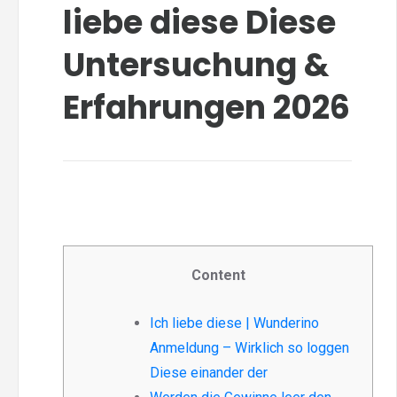
liebe diese Diese
Untersuchung &
Erfahrungen 2026
Content
Ich liebe diese | Wunderino
Anmeldung – Wirklich so loggen
Diese einander der