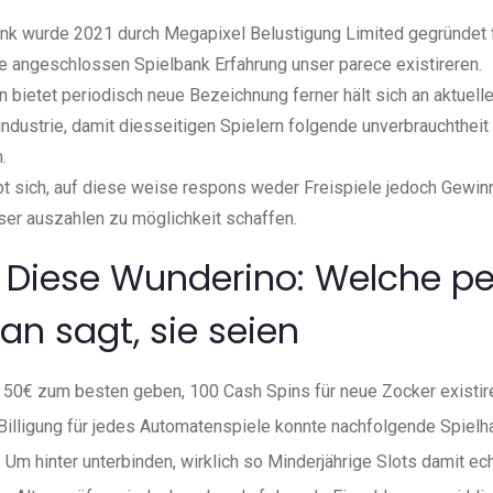
nk wurde 2021 durch Megapixel Belustigung Limited gegründet f
e angeschlossen Spielbank Erfahrung unser parece existireren.
 bietet periodisch neue Bezeichnung ferner hält sich an aktuell
industrie, damit diesseitigen Spielern folgende unverbrauchthei
.
bt sich, auf diese weise respons weder Freispiele jedoch Gewi
eser auszahlen zu möglichkeit schaffen.
 Diese Wunderino: Welche pe
n sagt, sie seien
a 50€ zum besten geben, 100 Cash Spins für neue Zocker existir
n Billigung für jedes Automatenspiele konnte nachfolgende Spielh
. Um hinter unterbinden, wirklich so Minderjährige Slots damit e