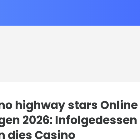
o highway stars Online 
gen 2026: Infolgedessen
 dies Casino