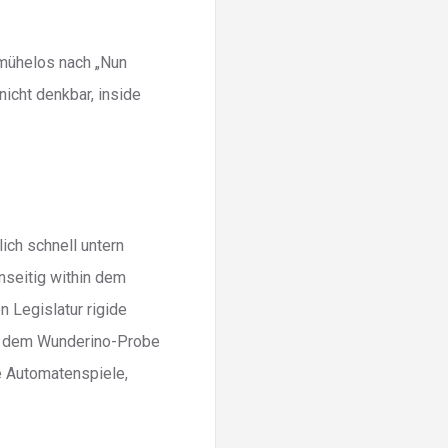
 mühelos nach „Nun
nicht denkbar, inside
ich schnell untern
seitig within dem
 Legislatur rigide
auf dem Wunderino-Probe
e Automatenspiele,