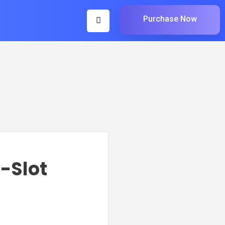
Purchase Now
-Slot