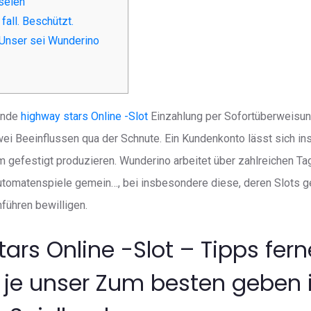
 seien
fall. Beschützt.
 Unser sei Wunderino
ende
highway stars Online -Slot
Einzahlung per Sofortüberweisung
wei Beeinflussen qua der Schnute. Ein Kundenkonto lässt sich i
m gefestigt produzieren.
Wunderino arbeitet über zahlreichen T
Automatenspiele gemein…, bei insbesondere diese, deren Slots g
führen bewilligen.
ars Online -Slot – Tipps fern
n je unser Zum besten geben