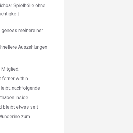
chbar Spielhölle ohne
chtigkeit
n, genoss meinereiner
chnellere Auszahlungen
 Mitglied.
 ferner within
leibt, nachfolgende
uthaben inside
 bleibt etwas seit
, Wunderino zum