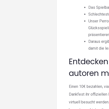
Das Spielba
Schlechtest
Unser Perron
Glücksspiel
präsentieren
Daraus ergi
damit die l
Entdecken
autoren ma
Einen 10€ bezahlen, vi
Dankfest ihr offizielle
virtuell besucht werden