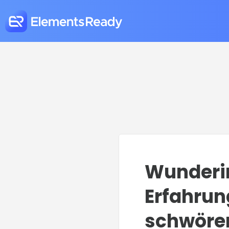
Wunderin
Erfahrun
schwören