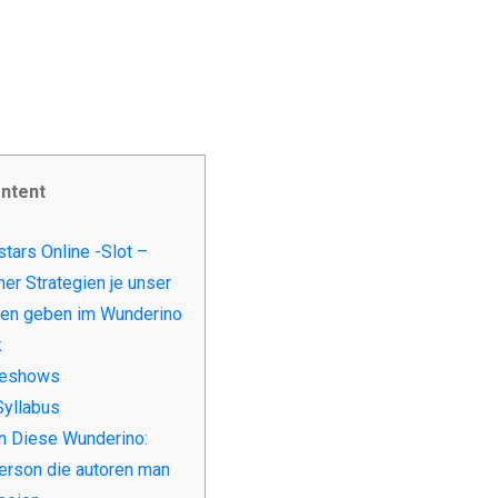
ntent
tars Online -Slot –
ner Strategien je unser
en geben im Wunderino
k
meshows
Syllabus
n Diese Wunderino:
erson die autoren man