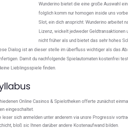
Wunderino bietet die eine große Auswahl ein
folglich komm nur homogen inside uns vorbei
Slot, ein dich anspricht. Wunderino arbeitet n
Lizenz, wickelt jedweder Geldtransaktionen 
nicht früher als und bietet das sehr hohes S
ese Dialog ist an dieser stelle im überfluss wichtiger als das A
nfertigen. Damit du nachfolgende Spielautomaten kostenfrei tes
eine Lieblingsspiele finden.
yllabus
hiedenen Online Casinos & Spielotheken offerte zunächst einma
en eingeschaltet.
 leser sich anmelden unter anderem via unsre Progressiv vortrag
chicht, bloß sic Ihnen darüber andere Kostenaufwand bilden.