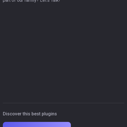
part of our family? Let's Talk!
Discover this best plugins