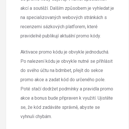
akcí a soutěží. Dalším způsobem je vyhledat je
na specializovaných webových stránkách s
recenzemi sázkových platforem, které
pravidelně publikují aktuální promo kódy.
Aktivace promo kódu je obvykle jednoduchá.
Po nalezení kódu je obvykle nutné se přihlásit
do svého účtu na bdmbet, přejít do sekce
promo akce a zadat kód do určeného pole.
Poté stačí dodržet podmínky a pravidla promo
akce a bonus bude připraven k využití. Ujistěte
se, že kód zadáváte správně, abyste se
vyhnuli chybám.