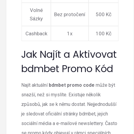
Volné
Bez protočení
500 Kč
Sázky
Cashback
1x
100 Kč
Jak Najít a Aktivovat
bdmbet Promo Kód
Najít aktuální
bdmbet promo code
může být
snazší, než si myslíte. Existuje několik
způsobů, jak se k němu dostat. Nejjednodušší
je sledovat oficiální stránky bdmbet, jejich
sociální média a e-mailové newslettery. Často
se promo kódy objevují v rámci speciálních