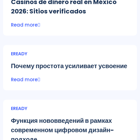
Casinos de dinero real en México
2026: Sitios verificados
Read more
EREADY
Почему простота усиливает усвоение
Read more
EREADY
Функция нововведений в рамках
современном цифровом дизайн-
подходе