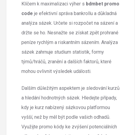
Klíčem k maximalizaci výher s
bdmbet promo
code
je efektivní správa bankrollu a důkladná
analýza sázek. Určete si rozpočet na sázení a
držte se ho. Nesnažte se získat zpět prohrané
peníze rychlým a riskantním sázením. Analýza
sázek zahrnuje studium statistik, formy
týmů/hráčů, zranění a dalších faktorů, které
mohou ovlivnit výsledek události.
Dalším důležitým aspektem je sledování kurzů
a hledání hodnotných sázek. Hledejte případy,
kdy je kurz nabízený sázkovou platformou
vyšší, než by měl být podle vašich odhadů.
Využijte promo kódy ke zvýšení potenciálních